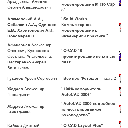
Аркадьевна,
Амелин
моделирования Micro Cap
Сергей Александрович
8"
Алямовский А.А.,
"Solid Works.
Собачкин А.А., Одинцов
Компьютерное
Е.В., Харитонович А.И.,
моделирование в
Пономарев Н. Б.
инженерной практике."
Афанасьев
Александр
Олегович,
Кузнецова
"OrCAD 10
Светлана Анатольевна,
проектирование печатных
Нестеренко
Андрей
плат"
Витальевич
Гукасов
Арсен Сергеевич
"Все про Фотошоп"
часть 2
Жадаев
Александр
"100% самоучитель
Геннадьевич
AutoCAD 2006"
"AutoCAD 2006 подробное
Жадаев
Александр
иллюстрированное
Геннадьевич
руководство"
Кайков
Дмитрий
"OrCAD Layout Plus"