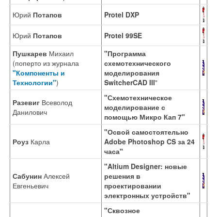
Юрий
Потапов
Protel DXP
Юрий
Потапов
Protel 99SE
Пушкарев
Михаил
"Программа
(поперто из журнала
схемотехнического
"Компоненты и
моделирования
Технологии"
)
SwitcherCAD III
"
"Схемотехническое
Разевиг
Всеволод
моделирование с
Данилович
помощью Микро Кап 7"
"Освой самостоятельно
Роуз
Карла
Adobe Photoshop CS за 24
часа"
"Altium Designer: новые
Сабунин
Алексей
решения в
Евгеньевич
проектировании
электронных устройств"
"Сквозное