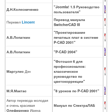
"Joomla! 1.5 Руководство
Д.Н.Колесниченко
пользователя"
Перевод мануала
Перевел
Lincent
SwitcherCAD III
"Проектирование
А.В.Лопаткин
печатных плат в системе
P-CAD 2001"
А.В.Лопаткин
"P-CAD 2004"
"Фотошоп 6 для
профессионалов:
Маргулис
Дэн
классическое
руководство по
цветокоррекции"
М.Я.Мактас
"8 уроков по P-CAD 2001"
Автор перевода молодая
и очень красивая
Мануал по СпектраЛАБ
Олефиренко
Ирина