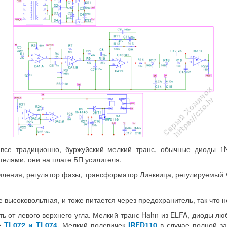
 все традиционно, буржуйский мелкий транс, обычные диоды 1N
елями, они на плате БП усилителя.
ления, регулятор фазы, трансформатор Линквица, регулируемый 
е высоковольтная, и тоже питается через предохранитель, так что н
ь от левого верхнего угла. Мелкий транс Hahn из ELFA, диоды л
ре
TL072 и TL074.
Мелкий полевичек
IRFD110
в случае полной за