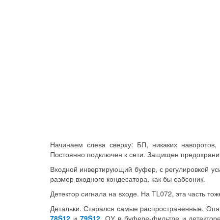
Начинаем слева сверху: БП, никаких наворотов,
Постоянно подключен к сети. Защищен предохранит
Входной инвертирующий буфер, с регулировкой уси
размер входного кондесатора, как бы сабсоник.
Детектор сигнала на входе. На TL072, эта часть тож
Детальки. Старался самые распространенные. Опят
78S12
и
79S12
. ОУ в буфере-фильтре и детекто