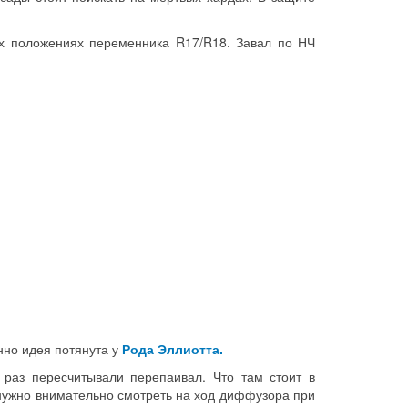
х положениях переменника R17/R18. Завал по НЧ
енно идея потянута у
Рода Эллиотта.
 раз пересчитывали перепаивал. Что там стоит в
то нужно внимательно смотреть на ход диффузора при