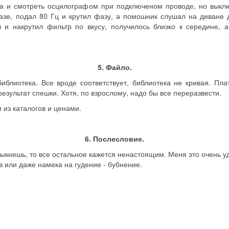
ра и смотреть осцилографом при подключеном проводе, но выкл
азе, подал 80 Гц и крутил фазу, а помошник слушал на диване 
и накрутил фильтр по вкусу, получилось близко к середине, 
5. Файло.
библиотека. Все вроде соответствует, библиотека не кривая. Пл
результат спешки. Хотя, по взрослому, надо бы все переразвести.
 из каталогов и ценами.
6. Послесловие.
ыкнешь, то все остальное кажется ненастоящим. Меня это очень уд
 или даже намека на гудение - бубнение.