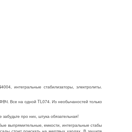
4004, интегральные стабилизаторы, электролиты.
ФВЧ. Все на одной TL074. Из необычаностей только
е забудьте про них, штука обязательная!
юбые выпрямительные, емкости, интегральные стабы
сады стоит поискать на мертвых хардах. В защите