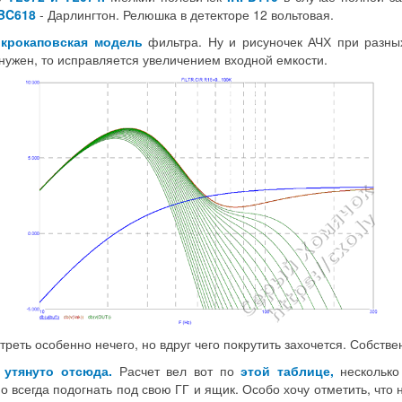
BC618
- Дарлингтон. Релюшка в детекторе 12 вольтовая.
икрокаповская модель
фильтра. Ну и рисуночек АЧХ при разны
 нужен, то исправляется увеличением входной емкости.
реть особенно нечего, но вдруг чего покрутить захочется. Собств
о
утянуто отсюда.
Расчет вел вот по
этой таблице,
несколько
жно всегда подогнать под свою ГГ и ящик. Особо хочу отметить, ч