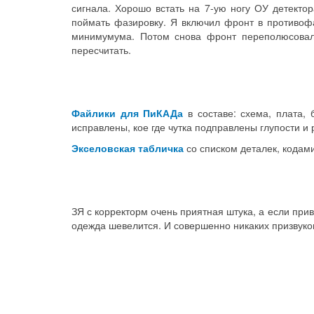
сигнала. Хорошо встать на 7-ую ногу ОУ детекто
поймать фазировку. Я включил фронт в противоф
минимумума. Потом снова фронт переполюсовал 
пересчитать.
Файлики для ПиКАДа
в составе: схема, плата, 
исправлены, кое где чутка подправлены глупости и 
Экселовская табличка
со списком деталек, кодами
ЗЯ с корректорм очень приятная штука, а если прив
одежда шевелится. И совершенно никаких призвуков