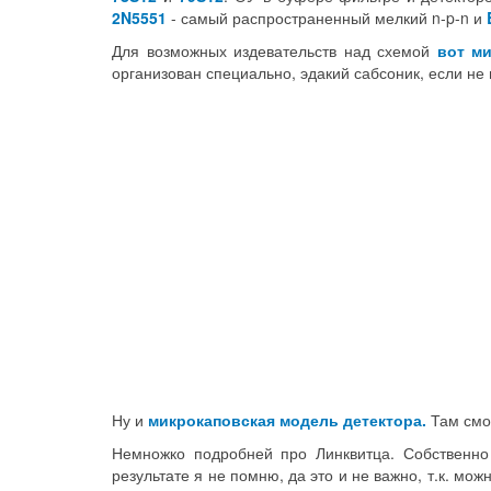
2N5551
- самый распространенный мелкий n-p-n и
Для возможных издевательств над схемой
вот м
организован специально, эдакий сабсоник, если не
Ну и
микрокаповская модель детектора.
Там смот
Немножко подробней про Линквитца. Собственн
результате я не помню, да это и не важно, т.к. мо