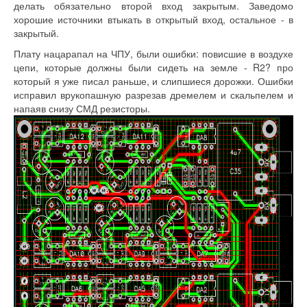
делать обязательно второй вход закрытым. Заведомо
хорошие источники втыкать в открытый вход, остальное - в
закрытый.
Плату нацарапал на ЧПУ, были ошибки: повисшие в воздухе
цепи, которые должны были сидеть на земле - R2? про
который я уже писал раньше, и слипшиеся дорожки. Ошибки
исправил врукопашную разрезав дремелем и скальпелем и
напаяв снизу СМД резисторы.