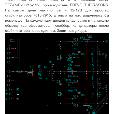
TEZ4.5/D230/15-15V, производитель BREVE TUFVASSONS.
На самом деле хватило бы и 12-12В для простых
стабилизаторов 7815-7915, а тепла на них выделялось бы
поменьше. На каждую пару диодов конденсатор и на каждую
обмотку трансформатора - снаббер. Конденсаторы после
стабилизатора через один ом. Защитные диоды.