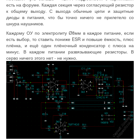
есть на форуме. Каждая секция через согласующий резистор
к общему выходу. С выхода обычные цепи и защитные
диоды в питания, что бы точно ничего не прилетело со
шнура наушников.
Каждому ОУ по электролиту Ø8мм в каждое питание, если
есть выбор, то ставить пониже ESR и повыше ёмкость, плюс
плёнка, и ещё один плёночный конденсатор с плюса на
минус. В каждом питании развязывающие резисторы. В
серво ничего этого нет - не нужно.