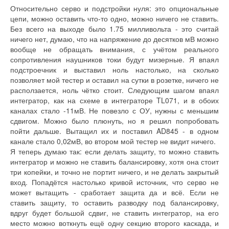
Относительно серво и подстройки нуля: это опциональные
цепи, можно оставить что-то одно, можно ничего не ставить.
Без всего на выходе было 1.75 милливольта - это считай
ничего нет, думаю, что на напряжение до десятков мВ можно
вообще не обращать внимания, с учётом реального
сопротивления наушников токи будут мизерные. Я впаял
подстроечник и выставил ноль настолько, на сколько
позволяет мой тестер и оставил на сутки в розетке, ничего не
расползается, ноль чётко стоит. Следующим шагом впаял
интегратор, как на схеме в интеграторе TL071, и в обоих
каналах стало -11мВ. Не повезло с ОУ, нужны с меньшим
сдвигом. Можно было плюнуть, но я решил попробовать
пойти дальше. Вытащил их и поставил AD845 - в одном
канале стало 0,02мВ, во втором мой тестер не видит ничего.
Я теперь думаю так: если делать защиту, то можно ставить
интегратор и можно не ставить балансировку, хотя она стоит
три копейки, и точно не портит ничего, и не делать закрытый
вход. Попадётся настолько кривой источник, что серво не
может вытащить - сработает защита да и всё. Если не
ставить защиту, то оставить разводку под балансировку,
вдруг будет большой сдвиг, не ставить интегратор, на его
место можно воткнуть ещё одну секцию второго каскада, и