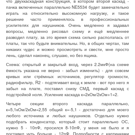
что двухкаскадная конструкция, в котором второй каскад -
пачка включенных параллельно NE5534 будет замечательно
играть на относительно высокомную нагрузку, и такое
решение часто применялось в профессиональных
усилителях для наушников. Очень медленно я задавал
вопросы, медленно рисовал схему и ещё медленнее
разводил плату, за это время схема сильно расползлась от
платы, так что будьте внимательны. Но, в общих чертах, там
никаких чудес и можно просмотреть и свести, мне просто
лень, сделал наконец, слушаю, но без ящика.
Схема: открытый и закрытый вход, через 2.2мкФ(на схеме
ёмкость указана не верно - забыл изменить) - для совсем
кривых или стрёмных источников, регулятор громкости,
радиофильтр, R2 - подтягивает вход к земле - вот про него я
забыл на плате, поставил снизу СМД, первый каскад с
подстройкой ноля. Усиление каскада к=2кОм/2кОм+1=2.
Четыре секции второго каскада параллельно,
к=5,1кОм/2кОм=2,55 общий к=-5,1 - достаточно для моего
любого источника и любых наушников. Отдельно нужно
подобрать конденсатор, который стоит параллельно ОС,
нужно 5 - 10пФ, просился 8-10пФ, у меня не было и я
поставил чуть больше - 12пФ. Подробности с картинками