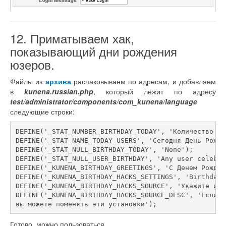
12. Приматываем хак,
показывающий дни рождения
юзеров.
Файлы из
архива
распаковываем по адресам, и добавляем
в
kunena.russian.php
, который лежит по адресу
test/administrator/components/com_kunena/language
следующие строки:
DEFINE('_STAT_NUMBER_BIRTHDAY_TODAY', 'Количество по
DEFINE('_STAT_NAME_TODAY_USERS', 'Сегодня День Рожде
DEFINE('_STAT_NULL_BIRTHDAY_TODAY', 'None');
DEFINE('_STAT_NULL_USER_BIRTHDAY', 'Any user celebra
DEFINE('_KUNENA_BIRTHDAY_GREETINGS', 'С Денем Рожден
DEFINE('_KUNENA_BIRTHDAY_HACKS_SETTINGS', 'Birthday 
DEFINE('_KUNENA_BIRTHDAY_HACKS_SOURCE', 'Укажите ист
DEFINE('_KUNENA_BIRTHDAY_HACKS_SOURCE_DESC', 'Если в
Готово, можно пользоваться.