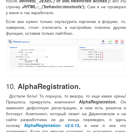
после
defined('_JEXEC') or die('Restricted access');
вот эту
строчку
JHTML::_('behavior.mootools');
Сам я не проверял
у меня и так заработало.
Если ван нужно только окультурить картинки в форуме, то,
наверное, стоит отключить в настройках плагина другие
функции, оставив только лайтбокс.
10.
AlphaRegistration.
Достали боты! То порнуха, то виагра, то еще какая хрень!
Пришлось прикрутить компонент
AlphaRegistration.
Он
заменяет дефолтную регистрацию, в нем есть рекапча и
ботскаут. Компонент, который лежит на Джумловском и на
сайте разработчика не до конца переведен, я здесь
положу
AlphaRegistration v2.0.12
,
в нем я кое что
доперевел. Если эта версия устареет, то исправить очень