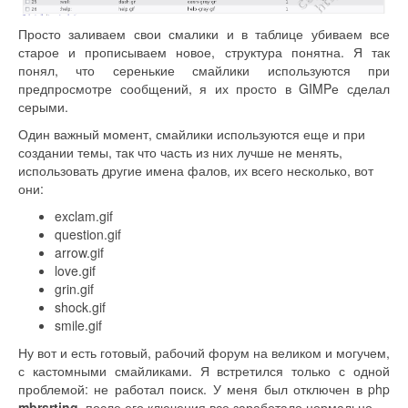
Просто заливаем свои смалики и в таблице убиваем все
старое и прописываем новое, структура понятна. Я так
понял, что серенькие смайлики используются при
предпросмотре сообщений, я их просто в GIMPе сделал
серыми.
Один важный момент, смайлики используются еще и при
создании темы, так что часть из них лучше не менять,
использовать другие имена фалов, их всего несколько, вот
они:
exclam.gif
question.gif
arrow.gif
love.gif
grin.gif
shock.gif
smile.gif
Ну вот и есть готовый, рабочий форум на великом и могучем,
с кастомными смайликами. Я встретился только с одной
проблемой: не работал поиск. У меня был отключен в php
mbrsrting
, после его ключения все заработало нормально.