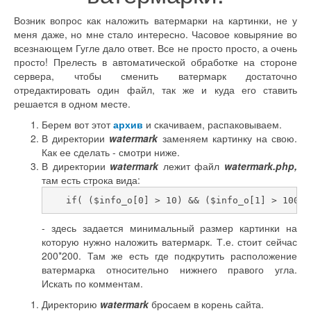
Возник вопрос как наложить ватермарки на картинки, не у
меня даже, но мне стало интересно. Часовое ковыряние во
всезнающем Гугле дало ответ. Все не просто просто, а очень
просто! Прелесть в автоматической обработке на стороне
сервера, чтобы сменить ватермарк достаточно
отредактировать один файл, так же и куда его ставить
решается в одном месте.
Берем вот этот
архив
и скачиваем, распаковываем.
В директории
watermark
заменяем картинку на свою.
Как ее сделать - смотри ниже.
В директории
watermark
лежит файл
watermark.php,
там есть строка вида:
   if( ($info_o[0] > 10) && ($info_o[1] > 100) 
- здесь задается минимальный размер картинки на
которую нужно наложить ватермарк. Т.е. стоит сейчас
200*200. Там же есть где подкрутить расположение
ватермарка относительно нижнего правого угла.
Искать по комментам.
Директорию
watermark
бросаем в корень сайта.