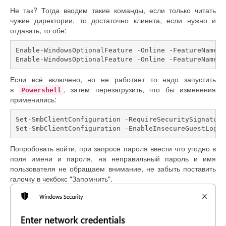
Не так? Тогда вводим такие команды, если только читать
чужие директории, то достаточно клиента, если нужно и
отдавать, то обе:
Enable-WindowsOptionalFeature -Online -FeatureName S
Enable-WindowsOptionalFeature -Online -FeatureName S
Если всё включено, но не работает то надо запустить
в
, затем перезагрузить, что бы изменения
Powershell
применились:
Set-SmbClientConfiguration -RequireSecuritySignature
Set-SmbClientConfiguration -EnableInsecureGuestLogon
Попробовать войти, при запросе пароля ввести что угодно в
поля имени и пароля, на неправильный пароль и имя
пользователя не обращаем внимание, не забыть поставить
галочку в чекбокс "Запомнить".