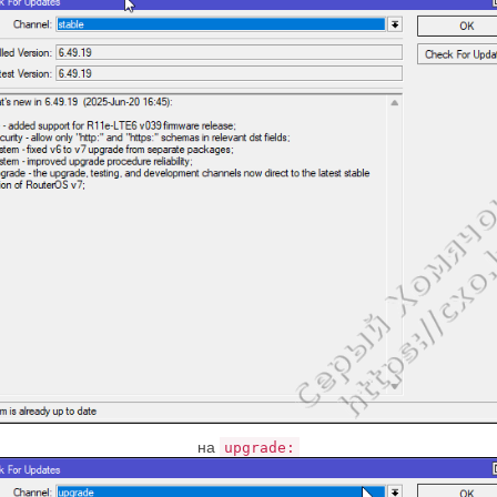
на
upgrade: