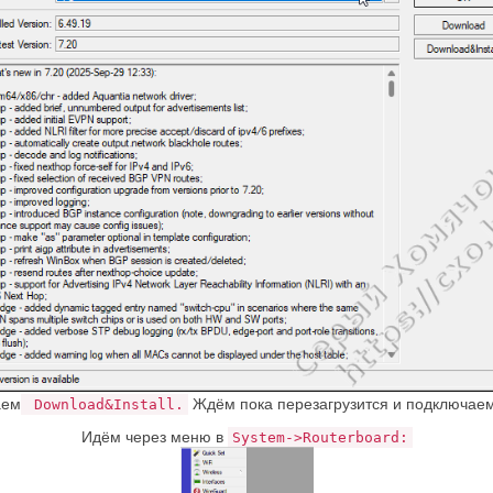
аем
Ждём пока перезагрузится и подключаем
Download&Install.
Идём через меню в
System->Routerboard: