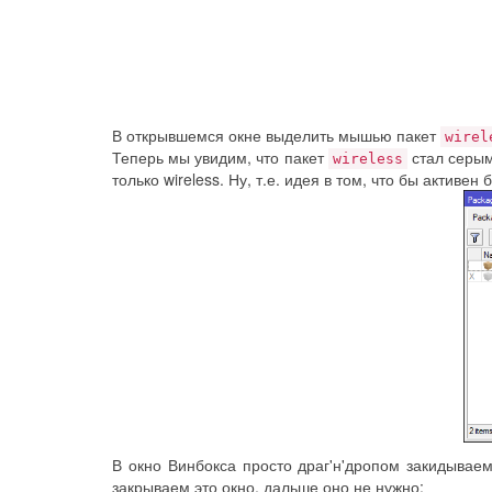
В открывшемся окне выделить мышью пакет
wirel
Теперь мы увидим, что пакет
стал серым 
wireless
только wireless. Ну, т.е. идея в том, что бы активен
В окно Винбокса просто драг'н'дропом закидывае
закрываем это окно, дальше оно не нужно: