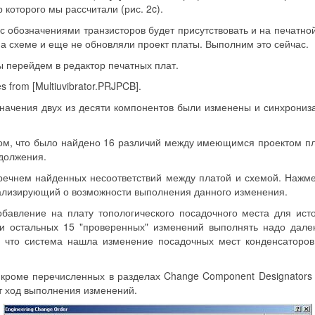
 которого мы рассчитали (рис. 2c).
 обозначениями транзисторов будет присутствовать и на печатной 
 схеме и еще не обновляли проект платы. Выполним это сейчас.
ы перейдем в редактор печатных плат.
 from [Multiuvibrator.PRJPCB].
значения двух из десяти компонентов были изменены и синхрониз
ом, что было найдено 16 различий между имеющимся проектом пла
должения.
еречнем найденных несоответствий между платой и схемой. Нажмем
нализирующий о возможности выполнения данного изменения.
обавление на плату топологического посадочного места для исто
ди остальных 15 "проверенных" изменений выполнять надо дале
 что система нашла изменение посадочных мест конденсаторов
 кроме перечисленных в разделах Change Component Designators 
т ход выполнения изменений.