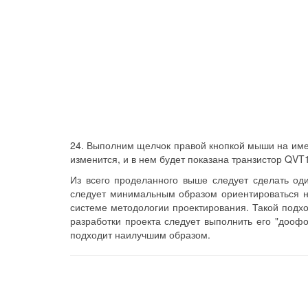
24. Выполним щелчок правой кнопкой мыши на имени
изменится, и в нем будет показана транзистор QVT1 
Из всего проделанного выше следует сделать од
следует минимальным образом ориентироваться н
системе методологии проектирования. Такой подх
разработки проекта следует выполнить его "дооф
подходит наилучшим образом.