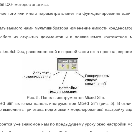
tel DXP методов анализа.
ение того или иного параметра влияет на функционирование все
батываемого нами мультивибратора изменение емкости конденсатор
юбого из открытых документов и в появившемся контекстном 
lation.SchDoc, расположенной в верхней части окна проекта, вернем
Рис. 5. Панель инструментов Mixed Sim.
ed Sim включим панель инструментов Mixed Sim (рис. 5). В отлич
 выполнять три этапа подготовки к моделированию: настройку вид
откроется уже знакомое нам по предыдущему уроку окно настройки м