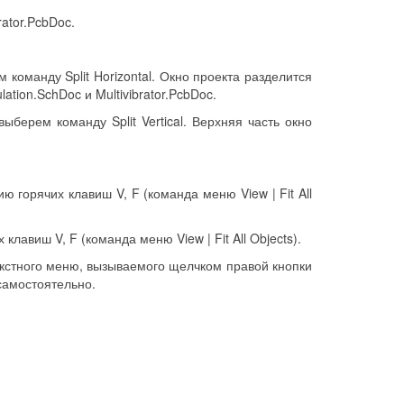
rator.PcbDoc.
команду Split Horizontal. Окно проекта разделится
lation.SchDoc и Multivibrator.PcbDoc.
берем команду Split Vertical. Верхняя часть окно
горячих клавиш V, F (команда меню View | Fit All
авиш V, F (команда меню View | Fit All Objects).
екстного меню, вызываемого щелчком правой кнопки
самостоятельно.