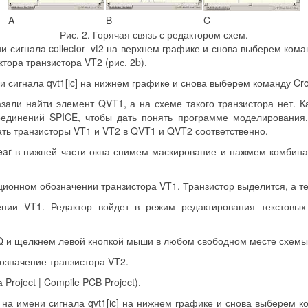
A
B
C
Рис. 2. Горячая связь с редактором схем.
сигнала collector_vt2 на верхнем графике и снова выберем коман
тора транзистора VT2 (рис. 2b).
сигнала qvt1[ic] на нижнем графике и снова выберем команду Cro
азали найти элемент QVT1, а на схеме такого транзистора нет.
оединений SPICE, чтобы дать понять программе моделирования,
ть транзисторы VT1 и VT2 в QVT1 и QVT2 соответственно.
lear в нижней части окна снимем маскирование и нажмем комбин
ионном обозначении транзистора VT1. Транзистор выделится, а те
нии VT1. Редактор войдет в режим редактирования текстовых
Q и щелкнем левой кнопкой мыши в любом свободном месте схемы
означение транзистора VT2.
roject | Compile PCB Project).
а имени сигнала qvt1[ic] на нижнем графике и снова выберем ко