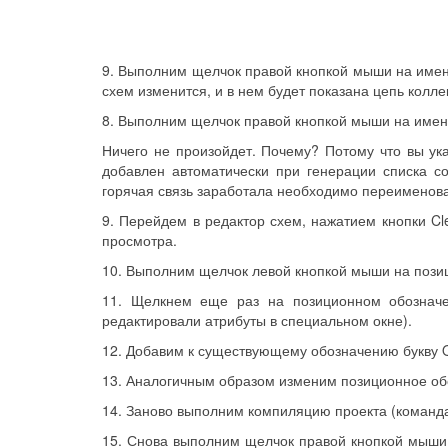
9. Выполним щелчок правой кнопкой мыши на имени 
схем изменится, и в нем будет показана цепь коллек
8. Выполним щелчок правой кнопкой мыши на имени 
Ничего не произойдет. Почему? Потому что вы ук
добавлен автоматически при генерации списка с
горячая связь заработала необходимо переименова
9. Перейдем в редактор схем, нажатием кнопки C
просмотра.
10. Выполним щелчок левой кнопкой мыши на позиц
11. Щелкнем еще раз на позиционном обозначе
редактировали атрибуты в специальном окне).
12. Добавим к существующему обозначению букву 
13. Аналогичным образом изменим позиционное об
14. Заново выполним компиляцию проекта (команда P
15. Снова выполним щелчок правой кнопкой мыши н