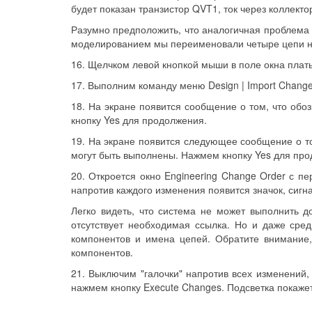
будет показан транзистор QVT1, ток через коллектор
Разумно предположить, что аналогичная проблема с
моделированием мы переименовали четыре цепи на
16. Щелчком левой кнопкой мыши в поле окна плат
17. Выполним команду меню Design | Import Changes
18. На экране появится сообщение о том, что обо
кнопку Yes для продолжения.
19. На экране появится следующее сообщение о т
могут быть выполнены. Нажмем кнопку Yes для про
20. Откроется окно Engineering Change Order с п
напротив каждого изменения появится значок, сиг
Легко видеть, что система не может выполнить д
отсутствует необходимая ссылка. Но и даже сре
компонентов и имена цепей. Обратите внимание,
компонентов.
21. Выключим "галочки" напротив всех изменений,
нажмем кнопку Execute Changes. Подсветка покаже