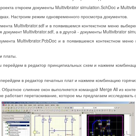
кта откроем документы Multivibrator simulation.SchDoc и Multivib
ладках. Настроим режим одновременного просмотра документов.
ента Multivibrator.sdf и в появившемся контекстном меню выберем 
документ Multivibrator.sdf, а в другой - документы Multivibrator simu
мента Multivibrator.PcbDoc и в появившемся контекстном меню вы
и платы.
 перейдем в редактор принципиальных схем и нажмем комбинацию 
ерейдем в редактор печатных плат и нажмем комбинацию горячих кл
1. Обратное слияние окон выполняется командой Merge All из конт
же работает перетаскивание, которое мы предлагаем исследовать 