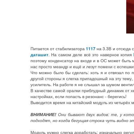
Питается от стабилизатора
1117
на 3.3В и отсюда 
даташит
. На самом деле всё это наверное копия
поэтому конденсатор на входе и в ОС может быть
нас просто меандр и ещё и лезут помехи с еспешки
Что можно было бы сделать: хоть я и отвязал по 
другой стороны я слегка припадошный на эту тему,
усилитель. На работе я не слышал за шумом венти
В качестве самой оралки приблудный динамик от х
настройках, если попасть в резонанс - берегись!
Выводится время на китайский модуль из четырёх
ВНИМАНИЕ!
Они бывают двух видов: те, у кот
подходят, но когда бегущая строка чуть видно э
Модуль нужно слегка доработать: изначально регу