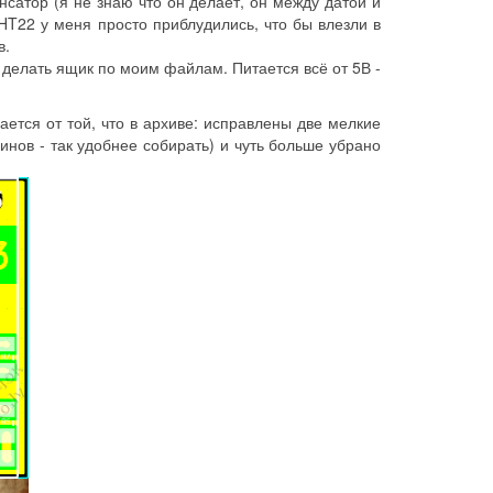
нсатор (я не знаю что он делает, он между датой и
DHT22 у меня просто приблудились, что бы влезли в
в.
 делать ящик по моим файлам. Питается всё от 5В -
ется от той, что в архиве: исправлены две мелкие
нов - так удобнее собирать) и чуть больше убрано