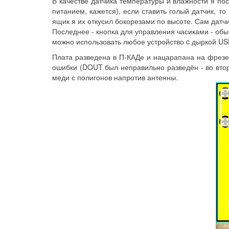
В качестве датчика температуры и влажности я по
питанием, кажется), если ставить голый датчик, т
ящик я их откусил бокорезами по высоте. Сам датчи
Последнее - кнопка для управления часиками - обы
можно использовать любое устройство c дыркой USB,
Плата разведена в П-КАДе и нацарапана на фрезер
ошибки (DOUT был неправильно разведён - во втор
меди с полигонов напротив антенны.