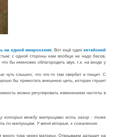
ь на одной микросхеме
. Вот ещё один
китайский
стым: с одной стороны нам вообще не надо басов,
что бы немножко облагородить звук, т.к. на входе у
ю чуть слышно, что что-то там свербит и пищит. С
 хорошо бы примотать внешнюю цепь, которая глушит
ромкость можно регулировать изменением частоты в
 у которых между матрицами есть зазор - тоже
ть по матрицам. У меня вторые, к сожалению.
м много тока через матрицу. Открываем даташит на