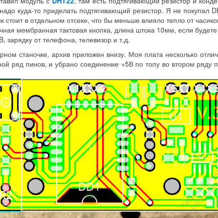
ставил модуль с
DHT22
, там есть подтягивающий резистор и конде
о надо куда-то приделать подтягивающий резистор. Я не покупал 
к стоит в отдельном отсеке, что бы меньше влияло тепло от часико
чная мембранная тактовая кнопка, длина штока 10мм, если будете
 зарядку от телефона, телевизор и т.д.
ном станочке, архив приложен внизу. Моя плата несколько отлича
ой ряд пинов, и убрано соединение +5В по топу во втором ряду пи