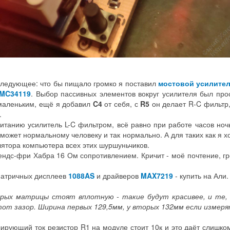
следующее: что бы пищало громко я поставил
мостовой усилител
MC34119
. Выбор пассивных элементов вокруг усилителя был про
 маленьким, ещё я добавил
C4
от себя, с
R5
он делает R-C фильтр, 
.
питанию усилитель L-C фильтром, всё равно при работе часов ночь
 может нормальному человеку и так нормально. А для таких как я
лятора компьютера всех этих шуршуньчиков.
ендс-фри Хабра 16 Ом сопротивлением. Кричит - моё почтение, г
 матричных дисплеев
1088AS
и драйверов
MAX7219
- купить на Али.
орых матрицы стоят вплотную - такие будут красивее, и те,
тот зазор. Ширина первых 129,5мм, у вторых 132мм если измеря
лирующий ток резистор R1 на модуле стоит 10к и это даёт слишко