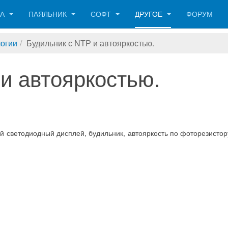
КА
ПАЯЛЬНИК
СОФТ
ДРУГОЕ
ФОРУМ
огии
Будильник с NTP и автояркостью.
и автояркостью.
й светодиодный дисплей, будильник, автояркость по фоторезистор