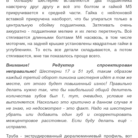
В большую шестерню вставляются два подшипника
навстречу друг другу и всё это болтом и гайкой М5
прикручивается к средней части. Гайка с нейлоновой
вставкой прикручена наоборот, что бы упираться только в
центральную обойму подшипника. Затягивать очень
аккуратно - подшипники мелкие и их легко перетянуть. Всё
стягивается длинными болтами М4 насквозь, в том числе
моторчик, на задней крышке установлены квадратные гайки в
углублениях. То есть все детали складываются, а потом
стягиваются, мне так показалось проще всего.
Внимание! Редуктор спроектирован
неправильно!
Шестерни 17 и 51 зуб, таким образом
каждый третий оборот пиниона шестерня идёт в том же
месте, от этого будет повышенный износ! Правильно
делать нужно так, что бы наибольший общий делитель
количества зубов был 1, тут, очевидно, условие не
выполняется. Насколько это критично в данном случае я
не знаю, но недосмотрел - это факт. Надо на шестерне
убрать или добавить один зуб и скорректировать
межцентровое расстояние. Если буду делать ещё -
исправлю.
Труба - экструдированный дюралюминиевый профиль, вот