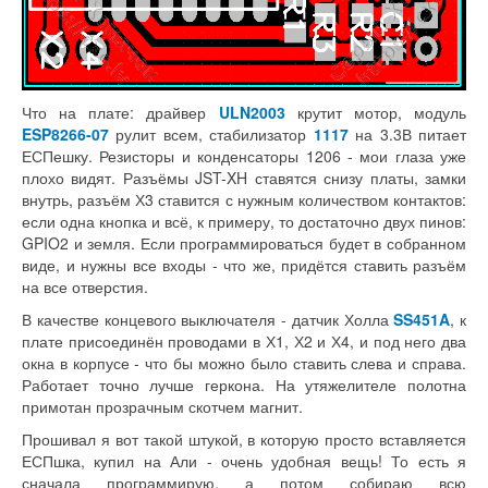
Что на плате: драйвер
ULN2003
крутит мотор, модуль
ESP8266-07
рулит всем, стабилизатор
1117
на 3.3В питает
ЕСПешку. Резисторы и конденсаторы 1206 - мои глаза уже
плохо видят. Разъёмы JST-XH ставятся снизу платы, замки
внутрь, разъём Х3 ставится с нужным количеством контактов:
если одна кнопка и всё, к примеру, то достаточно двух пинов:
GPIO2 и земля. Если программироваться будет в собранном
виде, и нужны все входы - что же, придётся ставить разъём
на все отверстия.
В качестве концевого выключателя - датчик Холла
SS451A
, к
плате присоединён проводами в Х1, Х2 и Х4, и под него два
окна в корпусе - что бы можно было ставить слева и справа.
Работает точно лучше геркона. На утяжелителе полотна
примотан прозрачным скотчем магнит.
Прошивал я вот такой штукой, в которую просто вставляется
ЕСПшка, купил на Али - очень удобная вещь! То есть я
сначала программирую, а потом собираю всю