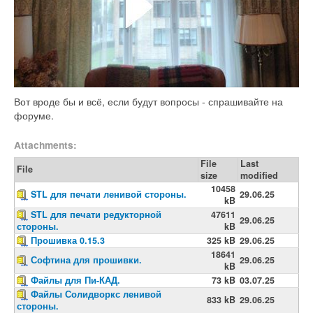
Вот вроде бы и всё, если будут вопросы - спрашивайте на
форуме.
Attachments:
File
Last
File
size
modified
10458
STL для печати ленивой стороны.
29.06.25
kB
STL для печати редукторной
47611
29.06.25
стороны.
kB
Прошивка 0.15.3
325 kB
29.06.25
18641
Софтина для прошивки.
29.06.25
kB
Файлы для Пи-КАД.
73 kB
03.07.25
Файлы Солидворкс ленивой
833 kB
29.06.25
стороны.