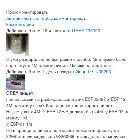
Прокомментировать
Авторизоваться, чтобы комментировать
Комментарии
Добавлен: 9 мес. 18 ч. назад
от
GREY
#35300
Я уже разобрался, но всё равно спасибо. Мне нужно было
пара штук с 4М памяти, купил. Часики на них ходят.
Добавлен: 9 мес. 1 день назад
от
Grigori G.
#35293
GREY пишет:
Гриша, скажи ты разбираешься в этих ESP8266? У ESP-12
4М памяти у всех? Как то невнятно интернет пишет.
Не, не у всех 4М. У ESP-12E/S должно быть 4М, у ESP-07 по-
моему 1М.
У ESP-01 1М.
Но в принципе ничего не мешает поменять флешку на
32Мбит если модуль на ESP8266, я так делал на модулях