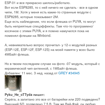
ESP-01 и все прекрасно шилось/работало.
Вот если ESP8285, то с ней ничего не сделать - все в одном
чипе, 1М. Хотя у меня есть какие-то странные модули с
ESP8285, которые показывают 2М.
Еще есть наблюдение, что если флешка от PUYA, то могут
быть неприятные спецэффекты. Там что-то программно/
косячное с этими PUYA, и я помню намучился пока не
поменял флешки на Winbond.
А, невнимательно вопрос прочитал- у 12-х модулей разных
(ESP-12E, ESP-12F, ESP-12S) на моей памяти у всех было
4МБайт флеша.
Но в твоем последнем случае на фото -07 модуль, который с
керамической чип-антенной, с 1МБайт флеша.
Добавлен: 11 мес. 3 нед. назад
от
GREY
#34945
Pyku_He_oTTyda пишет:
Серёга, а запитано это все от батарейки или 220 подведено?
Внешний БП, подведено 7,5 В. Там же Вай-Фай, он любую