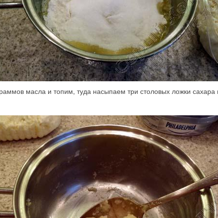
аммов масла и топим, туда насыпаем три столовых ложки сахара 