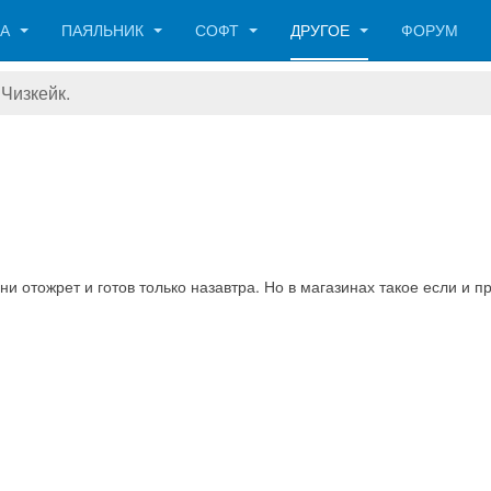
КА
ПАЯЛЬНИК
СОФТ
ДРУГОЕ
ФОРУМ
Чизкейк.
ни отожрет и готов только назавтра. Но в магазинах такое если и 