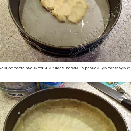
ченное тесто очень тонким слоем лепим на разъемную тортовую ф