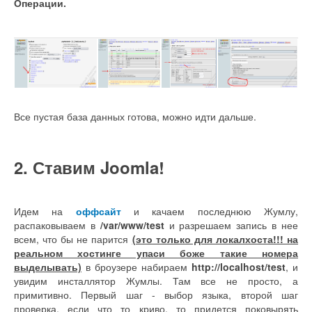
Операции.
Все пустая база данных готова, можно идти дальше.
2. Ставим Joomla!
Идем на
оффсайт
и качаем последнюю Жумлу,
распаковываем в
/var/www/test
и разрешаем запись в нее
всем, что бы не парится
(это только для локалхоста!!! на
реальном хостинге упаси боже такие номера
выделывать)
в броузере набираем
http://localhost/test
, и
увидим инсталлятор Жумлы. Там все не просто, а
примитивно. Первый шаг - выбор языка, второй шаг
проверка, если что то криво, то придется поковырять