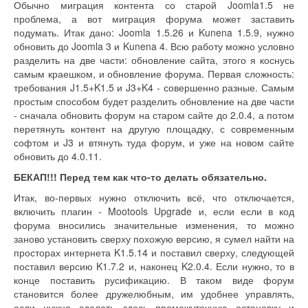
Обычно миграция контента со старой Joomla1.5 не
проблема, а вот миграция форума может заставить
подумать. Итак дано: Joomla 1.5.26 и Kunena 1.5.9, нужно
обновить до Joomla 3 и Kunena 4. Всю работу можно условно
разделить на две части: обновление сайта, этого я коснусь
самым краешком, и обновление форума. Первая сложность:
требования J1.5+K1.5 и J3+K4 - совершенно разные. Самым
простым способом будет разделить обновление на две части
- сначала обновить форум на старом сайте до 2.0.4, а потом
перетянуть контент на другую площадку, с современным
софтом и J3 и втянуть туда форум, и уже на новом сайте
обновить до 4.0.11.
БЕКАП!!! Перед тем как что-то делать обязательно.
Итак, во-первых нужно отключить всё, что отключается,
включить плагин - Mootools Upgrade и, если если в код
форума вносились значительные изменения, то можно
заново установить сверху похожую версию, я сумел найти на
просторах интернета K1.5.14 и поставил сверху, следующей
поставил версию K1.7.2 и, наконец K2.0.4. Если нужно, то в
конце поставить русификацию. В таком виде форум
становится более дружелюбным, им удобнее управлять,
если нужно сделать здесь промежуточную остановку и