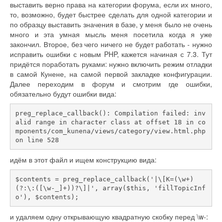
выставить верно права на категории форума, если их много,
то, возможно, будет быстрее сделать для одной категории и
по образцу выставить значения в базе, у меня было не очень
много и эта умная мысль меня посетила когда я уже
закончил. Второе, без чего ничего не будет работать - нужно
исправить ошибки с новым PHP, кажется начиная с 7.3. Тут
придётся поработать руками: нужно включить режим отладки
в самой Кунене, на самой первой закладке конфигурации.
Далее переходим в форум и смотрим где ошибки,
обязательно будут ошибки вида:
preg_replace_callback(): Compilation failed: inv
alid range in character class at offset 18 in co
mponents/com_kunena/views/category/view.html.php 
on line 528
идём в этот файл и ищем конструкцию вида:
$contents = preg_replace_callback('|\[K=(\w+)
(?:\:([\w-_]+))?\]|', array($this, 'fillTopicInf
o'), $contents);
и удаляем одну открывающую квадратную скобку перед \w-: