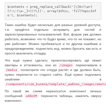
$contents = preg_replace_callback('|\[K=(\w+)
(?:\:(\w-_]+))?\]|', array($this, 'fillTopicInf
o'), $contents);
Таких ошибок будет несколько для разных уровней доступа,
т.е. придётся отдельно исправить для гостей и
зарегестрированных пользователей. Всё, форум уже должен
работать, возможно что-то будет криво, что-то не покажет, но
уже работает. Можно пробежаться и по другим ошибкам и
предупреждениям, подчистить код, можно бросить как есть и
просто выключить отладку.
Что ещё нужно сделать: проконтролировать где лежат
аватары и аттачменты, они из
перекочевали в
/images
, посмотрите что откуда растёт и где должно быть,
/media
нужно перенести со старого сайта. Ещё нужно подложить
смайлики в
/components/com_kunena/template/_шаблон_/images/emoti
По такой же схеме переносится компонент личных
сообщений
: перенести таблицы, накатить сверху
uddeIM
компонент.