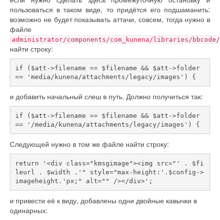
пользоваться в таком виде, то придётся его подшаманить:
возможно не будет показывать аттачи, совсем, тогда нужно в
файле
administrator/components/com_kunena/libraries/bbcode/
найти строку:
if ($att->filename == $filename && $att->folder 
и добавить начальный слеш в путь. Должно получиться так:
if ($att->filename == $filename && $att->folder 
Следующей нужно в том же файле найти строку:
return '<div class="kmsgimage"><img src="' . $fi
leurl . $width .'" style="max-height:'.$config->
imageheight.'px;" alt="" /></div>';
и привести её к виду, добавлены одни двойные кавычки в
одинарных: