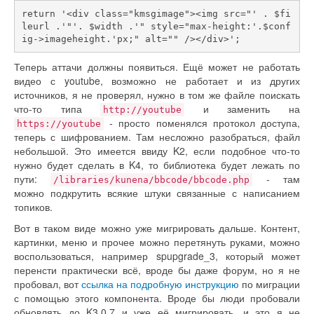
return '<div class="kmsgimage"><img src="' . $fi
leurl .'"'. $width .'" style="max-height:'.$conf
ig->imageheight.'px;" alt="" /></div>';
Теперь аттачи должны появиться. Ещё может не работать
видео с youtube, возможно не работает и из других
источников, я не проверял, нужно в том же файле поискать
что-то типа
и заменить на
http://youtube
- просто поменялся протокол доступа,
https://youtube
теперь с шифрованием. Там несложно разобраться, файл
небольшой. Это имеется ввиду K2, если подобное что-то
нужно будет сделать в K4, то библиотека будет лежать по
пути:
- там
/libraries/kunena/bbcode/bbcode.php
можно подкрутить всякие штуки связанные с написанием
топиков.
Вот в таком виде можно уже мигрировать дальше. Контент,
картинки, меню и прочее можно перетянуть руками, можно
воспользоваться, например spupgrade_3, который может
перенсти практически всё, вроде бы даже форум, но я не
пробовал, вот
ссылка на подробную инструкцию
по миграции
с помощью этого компонента. Вроде бы люди пробовали
обновлять до K3.0.7 и уже её мигрировать, и это я не