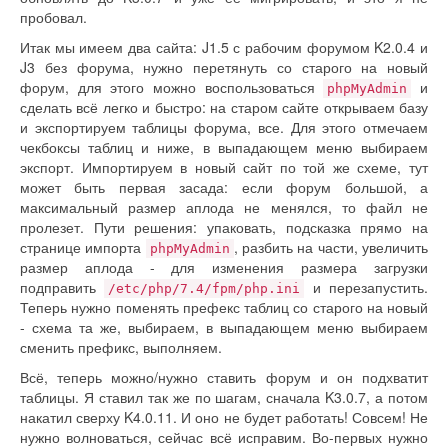
пробовал.
Итак мы имеем два сайта: J1.5 с рабочим форумом K2.0.4 и
J3 без форума, нужно перетянуть со старого на новый
форум, для этого можно воспользоваться
и
phpMyAdmin
сделать всё легко и быстро: на старом сайте открываем базу
и экспортируем таблицы форума, все. Для этого отмечаем
чекбоксы таблиц и ниже, в выпадающем меню выбираем
экспорт. Импортируем в новый сайт по той же схеме, тут
может быть первая засада: если форум большой, а
максимальный размер аплода не менялся, то файл не
пролезет. Пути решения: упаковать, подсказка прямо на
странице импорта
, разбить на части, увеличить
phpMyAdmin
размер аплода - для изменения размера загрузки
подправить
и перезапустить.
/etc/php/7.4/fpm/php.ini
Теперь нужно поменять префекс таблиц со старого на новый
- схема та же, выбираем, в выпадающем меню выбираем
сменить префикс, выполняем.
Всё, теперь можно/нужно ставить форум и он подхватит
таблицы. Я ставил так же по шагам, сначала K3.0.7, а потом
накатил сверху K4.0.11. И оно не будет работать! Совсем! Не
нужно волноваться, сейчас всё исправим. Во-первых нужно