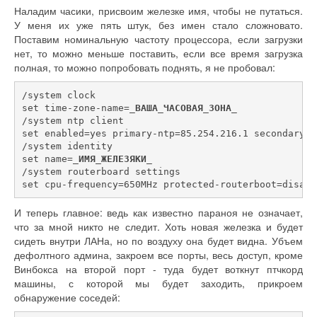
Наладим часики, присвоим железке имя, чтобы не путаться.
У меня их уже пять штук, без имен стало сложновато.
Поставим номинальную частоту процессора, если загрузки
нет, то можно меньше поставить, если все время загрузка
полная, то можно попробовать поднять, я не пробовал:
/system clock
set time-zone-name=
_ВАША_ЧАСОВАЯ_ЗОНА_
/system ntp client
set enabled=yes primary-ntp=85.254.216.1 secondary-n
/system identity
set name=
_ИМЯ_ЖЕЛЕЗЯКИ_
/system routerboard settings
set cpu-frequency=650MHz protected-routerboot=disabl
И теперь главное: ведь как известно параноя не означает,
что за мной никто не следит. Хоть новая железка и будет
сидеть внутри ЛАНа, но по воздуху она будет видна. Убъем
дефолтного админа, закроем все порты, весь доступ, кроме
Винбокса на второй порт - туда будет воткнут птчкорд
машины, с которой мы будет заходить, прикроем
обнаружение соседей: