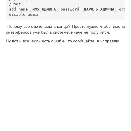
/user 
add name=
_ИМЯ_АДМИНА_
 password=
_ПАРОЛЬ_АДМИНА_
 group
disable admin
Почему все отключаем в конце? Просто нужно чтобы имена
интерфейсов уже был в системе, иначе не получится.
Ну вот и все, если есть ошибки, то сообщайте, я исправлю.