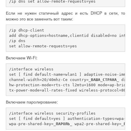
/ip dns set allow-remote-requests=yes
Если не нужен статичный адрес и есть DHCP в сети, то
можно это все заменить вот таким:
/ip dhcp-client
add dhcp-options=hostname,clientid disabled=no inter
/ip dns
set allow-remote-requests=yes
Включаем Wi-Fi:
/interface wireless
set [ find default-name=wlan1 ] adaptive-noise-immun
channel-width=20/40mhz-Ce country=
_ВАША_СТРАНА_
 disa
hw-protection-mode=rts-cts l2mtu=1600 mode=ap-bridge
tx-power-mode=all-rates-fixed wireless-protocol=802.
Включаем паролирование:
/interface wireless security-profiles
set [ find default=yes ] authentication-types=wpa-ps
wpa-pre-shared-key=
_ПАРОЛЬ_
 wpa2-pre-shared-key=
_ПАР