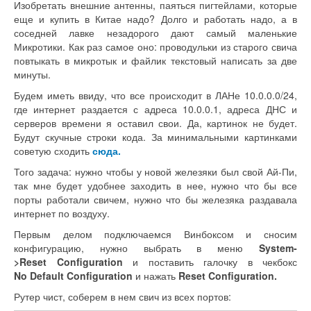
Изобретать внешние антенны, паяться пигтейлами, которые
еще и купить в Китае надо? Долго и работать надо, а в
соседней лавке незадорого дают самый маленькие
Микротики. Как раз самое оно: проводульки из старого свича
повтыкать в микротык и файлик текстовый написать за две
минуты.
Будем иметь ввиду, что все происходит в ЛАНе 10.0.0.0/24,
где интернет раздается с адреса 10.0.0.1, адреса ДНС и
серверов времени я оставил свои. Да, картинок не будет.
Будут скучные строки кода. За минимальными картинками
советую сходить
сюда.
Того задача: нужно чтобы у новой железяки был свой Ай-Пи,
так мне будет удобнее заходить в нее, нужно что бы все
порты работали свичем, нужно что бы железяка раздавала
интернет по воздуху.
Первым делом подключаемся Винбоксом и сносим
конфигурацию, нужно выбрать в меню
System-
>Reset Configuration
и поставить галочку в чекбокс
No Default Configuration
и нажать
Reset Configuration.
Рутер чист, соберем в нем свич из всех портов: