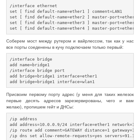
/interface ethernet
set [ find default-name=ether1 ] comment=LAN1
set [ find default-name=ether2 ] master-port=ether1 
set [ find default-name=ether3 ] master-port=ether1 
set [ find default-name=ether4 ] master-port=ether1 
Соберем мост между рутером и вайрлессом, так как у нас
все порты соеденены в кучу подключаем только первый:
/interface bridge
add name=bridge1
/interface bridge port
add bridge=bridge1 interface=ether1
add bridge=bridge1 interface=wlan1
Присвоим первому порту адрес (у меня для таких железок
первые десять адресов зарезервированы, чего и вам
желаю), пропишем гейт и ДНСы:
/ip address
add address=10.0.0.9/24 interface=ether1 network=10.
/ip route add comment=GATEWAY distance=1 gateway=10.
/ip dns set allow-remote-requests=yes servers=91.198