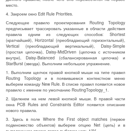
место.
4. Закроем окно Edit Rule Priorities.
Следующее правило проектирования Routing Topology
предписывает трассировать указанные в области действия
правила одним из следующих способов: Shortest
(кратчайший), Horizontal (преобладающий горизонтальный),
Vertical (преобладающий вертикальный), Daisy-Simple
(простая цепочка), Daisy-MidDriven (цепочка с источником
внутри), Daisy-Balanced (сбалансированная цепочка) и
StarBurst (звезда). Выполним небольшое упражнение.
1. Выполним щелчок правой кнопкой мыши на типе правил
Routing Topology и в появившемся контекстном меню
выберем команду New Rule. В списке правил появится новое
правило с именем по умолчанию RoutingTopology_1.
2. Щелкнем на нем левой кнопкой мыши. В правой части
окна PCB Rules and Constraints Editor появится описание
нового правила.
3. Здесь в поле Where the First object matches (первое
подмножество объектов) выберем опцию Net (цепь) и в
выпадающем списке левее выберем цепь 12V.