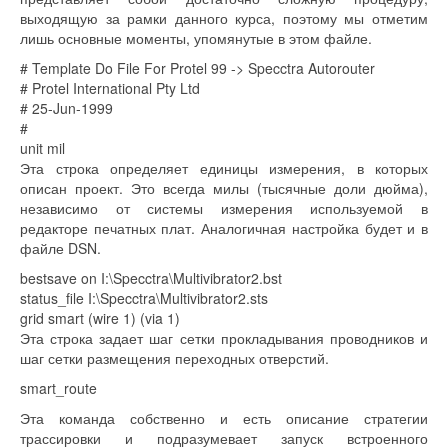
выходящую за рамки данного курса, поэтому мы отметим
лишь основные моменты, упомянутые в этом файле.
# Template Do File For Protel 99 -> Specctra Autorouter
# Protel International Pty Ltd
# 25-Jun-1999
#
unit mil
Эта строка определяет единицы измерения, в которых
описан проект. Это всегда милы (тысячные доли дюйма),
независимо от системы измерения используемой в
редакторе печатных плат. Аналогичная настройка будет и в
файле DSN.
bestsave on I:\Specctra\Multivibrator2.bst
status_file I:\Specctra\Multivibrator2.sts
grid smart (wire 1) (via 1)
Эта строка задает шаг сетки прокладывания проводников и
шаг сетки размещения переходных отверстий.
smart_route
Эта команда собственно и есть описание стратегии
трассировки и подразумевает запуск встроенного