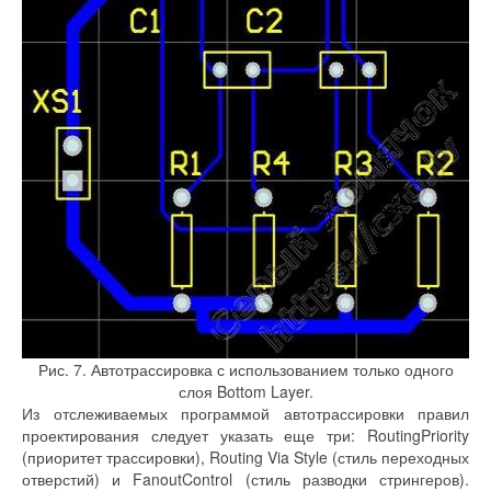
Рис. 7. Автотрассировка с использованием только одного
слоя Bottom Layer.
Из отслеживаемых программой автотрассировки правил
проектирования следует указать еще три: RoutingPriority
(приоритет трассировки), Routing Via Style (стиль переходных
отверстий) и FanoutControl (стиль разводки стрингеров).