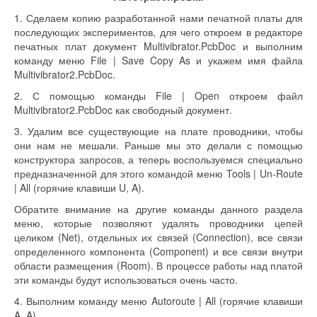
1. Сделаем копию разработанной нами печатной платы для
последующих экспериментов, для чего откроем в редакторе
печатных плат документ Multivibrator.PcbDoc и выполним
команду меню File | Save Copy As и укажем имя файла
Multivibrator2.PcbDoc.
2. С помощью команды File | Open откроем файл
Multivibrator2.PcbDoc как свободный документ.
3. Удалим все существующие на плате проводники, чтобы
они нам не мешали. Раньше мы это делали с помощью
конструктора запросов, а теперь воспользуемся специально
предназначенной для этого командой меню Tools | Un-Route
| All (горячие клавиши U, A).
Обратите внимание на другие команды данного раздела
меню, которые позволяют удалять проводники цепей
целиком (Net), отдельных их связей (Connection), все связи
определенного компонента (Component) и все связи внутри
области размещения (Room). В процессе работы над платой
эти команды будут использоваться очень часто.
4. Выполним команду меню Autoroute | All (горячие клавиши
A, A).