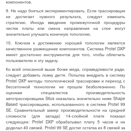
компонентов.
9. Не надо бояться экспериментировать. Если трассировщик
не достигает нужного результата, следует изменить
стратегию. Иногда введение промежуточной процедуры
чистки платы или смена направления на слое могут
значительно улучшить конечную топологию.
10. Ключом к достижению хорошей топологии является
качественное размещение компонентов. Система Protel DXP
имеет достаточно инструментов для того, чтобы облегчить
пользователю и эту задачу.
Ко всей описанной выше бочке меда, справедливости ради,
следует добавить ложку дегтя. Попытка внедрить в систему
Protel DXP методы топологической трассировки и переход с
бессеточной технологии не прошли безболезненно. По
оценкам специалистов производительность
автотрассировщика Situs оказалась значительно ниже Shape
Based трассировщика, использованного в системе Protel 99
SE. Сравнительный замер производительности на средней
сложности (для запада) 14-слойной плате показал
следующее: Protel DXP обрабатывал плату 5 часов и не
доделал 40 связей. Protel 99 SE достиг остатка из 8 связей за