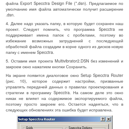
файла Export Specctra Design File (*.dsn). Предлагаемое по
умолчанию имя файла автоматически получит расширение
.dsn.
4. Далее надо указать папку, в которую будет сохранен наш
проект. Следует помнить, что программа Specctra не
поддерживает имена папок с пробелами, поэтому во
избежание возможных затруднений с последующей
обработкой файла создадим в корне одного из дисков новую
папку с именем Specctra.
5. Оставим имя проекта Multivibrator2.DSN без изменений и
закроем окно нажатием кнопки Сохранить.
На экране появится диалоговое окно Setup Specctra Router
(рис. 10), которое содержит настройки, призванные
управлять передачей данных о правилах проектирования и
стратегии в программу Specctra. На самом деле это окно
никак не влияет на содержимое экспортируемого файла,
поэтому просто закроем его. Остается надеяться, что в
следующих обновлениях эта ошибка будет исправлена.