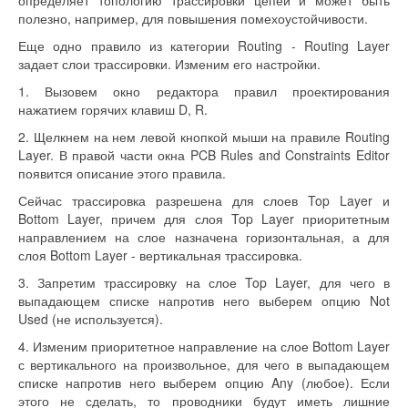
определяет топологию трассировки цепей и может быть
полезно, например, для повышения помехоустойчивости.
Еще одно правило из категории Routing - Routing Layer
задает слои трассировки. Изменим его настройки.
1. Вызовем окно редактора правил проектирования
нажатием горячих клавиш D, R.
2. Щелкнем на нем левой кнопкой мыши на правиле Routing
Layer. В правой части окна PCB Rules and Constraints Editor
появится описание этого правила.
Сейчас трассировка разрешена для слоев Top Layer и
Bottom Layer, причем для слоя Top Layer приоритетным
направлением на слое назначена горизонтальная, а для
слоя Bottom Layer - вертикальная трассировка.
3. Запретим трассировку на слое Top Layer, для чего в
выпадающем списке напротив него выберем опцию Not
Used (не используется).
4. Изменим приоритетное направление на слое Bottom Layer
с вертикального на произвольное, для чего в выпадающем
списке напротив него выберем опцию Any (любое). Если
этого не сделать, то проводники будут иметь лишние