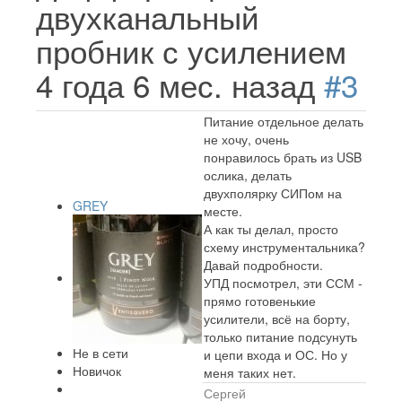
двухканальный
пробник с усилением
4 года 6 мес. назад
#3
Питание отдельное делать
не хочу, очень
понравилось брать из USB
ослика, делать
двухполярку СИПом на
GREY
месте.
А как ты делал, просто
схему инструментальника?
Давай подробности.
УПД посмотрел, эти ССМ -
прямо готовенькие
усилители, всё на борту,
только питание подсунуть
Не в сети
и цепи входа и ОС. Но у
Новичок
меня таких нет.
Сергей