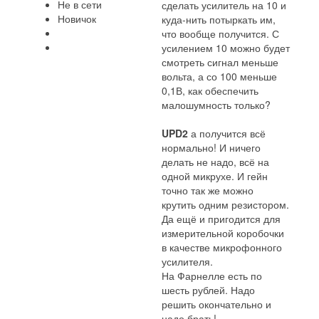
Не в сети
сделать усилитель на 10 и
Новичок
куда-нить потыркать им,
что вообще получится. С
усилением 10 можно будет
смотреть сигнал меньше
вольта, а со 100 меньше
0,1В, как обеспечить
малошумность только?
UPD2
а получится всё
нормально! И ничего
делать не надо, всё на
одной микрухе. И гейн
точно так же можно
крутить одним резистором.
Да ещё и пригодится для
измерительной коробочки
в качестве микрофонного
усилителя.
На Фарнелле есть по
шесть рублей. Надо
решить окончательно и
надо брать!