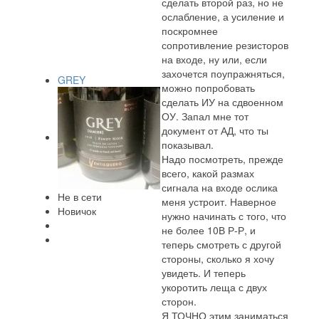
сделать второй раз, но не
ослабление, а усиление и
поскромнее
сопротивление резисторов
на входе, ну или, если
захочется поупражняться,
GREY
можно попробовать
сделать ИУ на сдвоенном
ОУ. Запал мне тот
документ от АД, что ты
показывал.
Надо посмотреть, прежде
всего, какой размах
сигнала на входе ослика
Не в сети
меня устроит. Наверное
Новичок
нужно начинать с того, что
не более 10В Р-Р, и
теперь смотреть с другой
стороны, сколько я хочу
увидеть. И теперь
укоротить леща с двух
сторон.
Я ТОЧНО этим заниматься