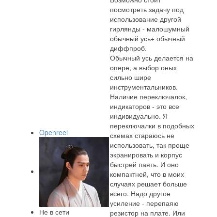
посмотреть задачу под
использование другой
гирлянды - малошумный
обычный усь+ обычный
диффпроб.
Обычный усь делается на
опере, а выбор оных
сильно шире
инструментальников.
Наличие переключалок,
индикаторов - это все
индивидуально. Я
переключалки в подобных
Openreel
схемах стараюсь не
использовать, так проще
экранировать и корпус
быстрей паять. И оно
компактней, что в моих
случаях решает больше
всего. Надо другое
усиление - перепаяю
Не в сети
резистор на плате. Или