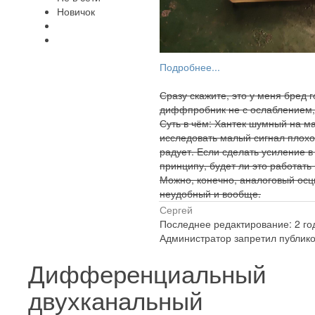
Новичок
Подробнее...
Сразу скажите, это у меня бред 
диффпробник не с ослаблением, 
Суть в чём: Хантек шумный на м
исследовать малый сигнал плохо,
радует. Если сделать усиление в 
принципу, будет ли это работать
Можно, конечно, аналоговый осц
неудобный и вообще.
Сергей
Последнее редактирование: 2 год
Администратор запретил публико
Дифференциальный
двухканальный