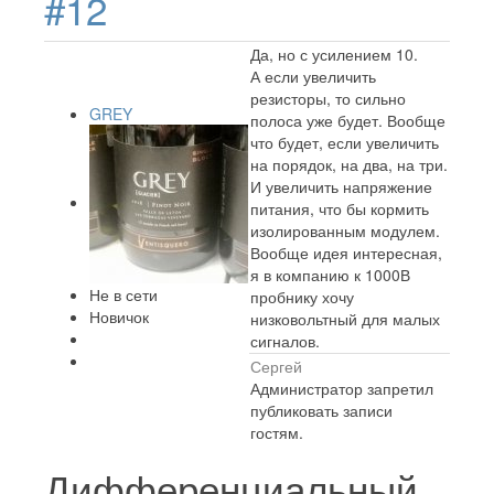
#12
Да, но с усилением 10.
А если увеличить
резисторы, то сильно
GREY
полоса уже будет. Вообще
что будет, если увеличить
на порядок, на два, на три.
И увеличить напряжение
питания, что бы кормить
изолированным модулем.
Вообще идея интересная,
я в компанию к 1000В
Не в сети
пробнику хочу
Новичок
низковольтный для малых
сигналов.
Сергей
Администратор запретил
публиковать записи
гостям.
Дифференциальный