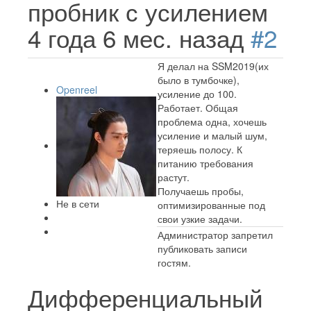
пробник с усилением
4 года 6 мес. назад
#2
Я делал на SSM2019(их
было в тумбочке),
Openreel
усиление до 100.
Работает. Общая
проблема одна, хочешь
усиление и малый шум,
теряешь полосу. К
питанию требования
растут.
Получаешь пробы,
Не в сети
оптимизированные под
свои узкие задачи.
Администратор запретил
публиковать записи
гостям.
Дифференциальный