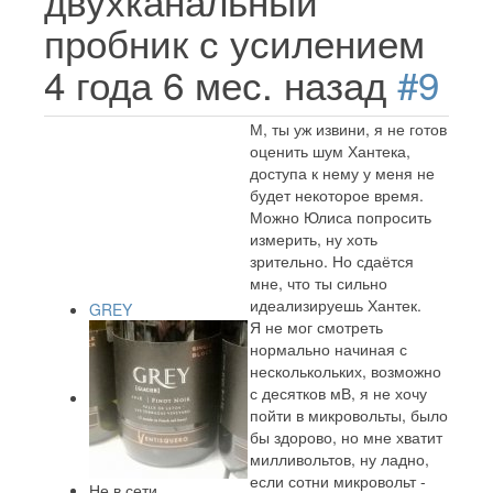
двухканальный
пробник с усилением
4 года 6 мес. назад
#9
М, ты уж извини, я не готов
оценить шум Хантека,
доступа к нему у меня не
будет некоторое время.
Можно Юлиса попросить
измерить, ну хоть
зрительно. Но сдаётся
мне, что ты сильно
идеализируешь Хантек.
GREY
Я не мог смотреть
нормально начиная с
несколькольких, возможно
с десятков мВ, я не хочу
пойти в микровольты, было
бы здорово, но мне хватит
милливольтов, ну ладно,
если сотни микровольт -
Не в сети