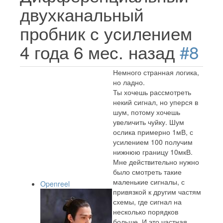
двухканальный
пробник с усилением
4 года 6 мес. назад
#8
Немного странная логика,
но ладно.
Ты хочешь рассмотреть
некий сигнал, но уперся в
шум, потому хочешь
увеличить чуйку. Шум
ослика примерно 1мВ, с
усилением 100 получим
нижнюю границу 10мкВ.
Мне действительно нужно
было смотреть такие
маленькие сигналы, с
Openreel
привязкой к другим частям
схемы, где сигнал на
несколько порядков
больше. И это частная