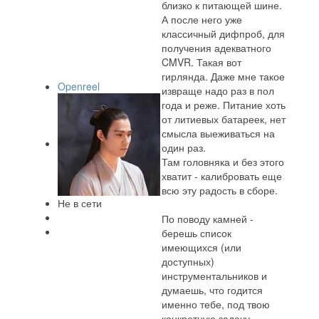
близко к питающей шине.
А после него уже
классичный дифпроб, для
получения адекватного
CMVR. Такая вот
гирлянда. Даже мне такое
Openreel
извраще надо раз в пол
года и реже. Питание хоть
от литиевых батареек, нет
смысла выеживаться на
один раз.
Там головняка и без этого
хватит - калибровать еще
всю эту радость в сборе.
Не в сети
По поводу камней -
берешь список
имеющихся (или
доступных)
инструментальников и
думаешь, что годится
именно тебе, под твою
конкретную задачу.