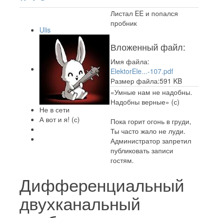
Листал EE и попался
пробник
Ulis
Вложенный файл:
Имя файла:
ElektorEle...-107.pdf
Размер файла:591 KB
«Умные нам не надобны.
Надобны верные» (с)
Не в сети
А вот и я! (с)
Пока горит огонь в груди,
Ты часто жало не луди.
Администратор запретил
публиковать записи
гостям.
Дифференциальный
двухканальный