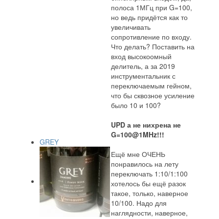
полоса 1МГц при G=100,
но ведь придётся как то
увеличивать
сопротивление по входу.
Что делать? Поставить на
вход высокоомный
делитель, а за 2019
инструментальник с
переключаемым гейном,
что бы сквозное усиление
было 10 и 100?
UPD а не нихрена не
G=100@1MHz!!!
GREY
Ещё мне ОЧЕНЬ
понравилось на лету
переключать 1:10/1:100
хотелось бы ещё разок
такое, только, наверное
10/100. Надо для
наглядности, наверное,