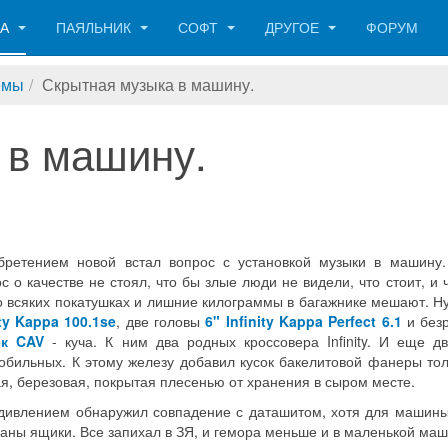
КА
ПАЯЛЬНИК
СОФТ
ДРУГОЕ
ФОРУМ
емы
Скрытная музыка в машину.
 в машину.
ретением новой встал вопрос с установкой музыки в машину
с о качестве не стоял, что бы злые люди не видели, что стоит, и
 во всяких покатушках и лишние килограммы в багажнике мешают. Ну
ity Kappa 100.1se
, две головы
6" Infinity Kappa Perfect 6.1
и без
ек CAV
- куча. К ним два родных кроссовера Infinity. И еще д
обильных. К этому железу добавил кусок бакелитовой фанеры то
ая, березовая, покрытая плесенью от хранения в сыром месте.
удивлением обнаружил совпадение с даташитом, хотя для машин
ваны ящики. Все запихал в ЗЯ, и гемора меньше и в маленькой ма