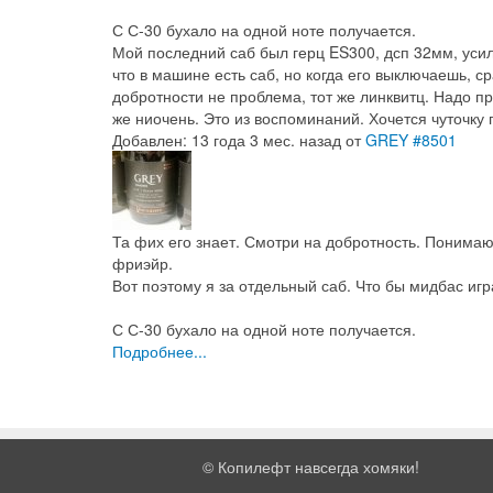
С С-30 бухало на одной ноте получается.
Мой последний саб был герц ES300, дсп 32мм, усил
что в машине есть саб, но когда его выключаешь, с
добротности не проблема, тот же линквитц. Надо пр
же ниочень. Это из воспоминаний. Хочется чуточку
Добавлен: 13 года 3 мес. назад
от
GREY
#8501
Та фих его знает. Смотри на добротность. Понимаю, 
фриэйр.
Вот поэтому я за отдельный саб. Что бы мидбас игр
С С-30 бухало на одной ноте получается.
Подробнее...
©
Копилефт навсегда хомяки!