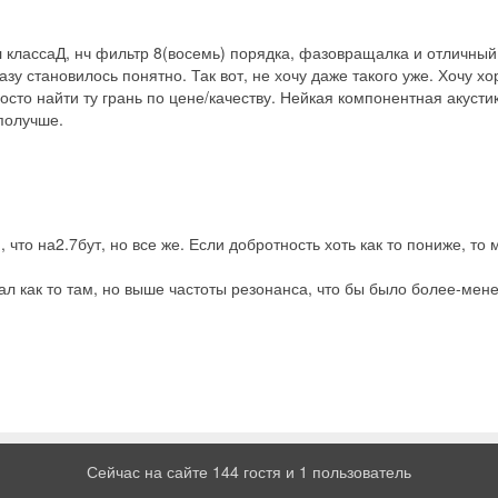
 классаД, нч фильтр 8(восемь) порядка, фазовращалка и отличный и
разу становилось понятно. Так вот, не хочу даже такого уже. Хочу 
осто найти ту грань по цене/качеству. Нейкая компонентная акустик
 получше.
что на2.7бут, но все же. Если добротность хоть как то пониже, то 
ал как то там, но выше частоты резонанса, что бы было более-мене
Сейчас на сайте 144 гостя и 1 пользователь