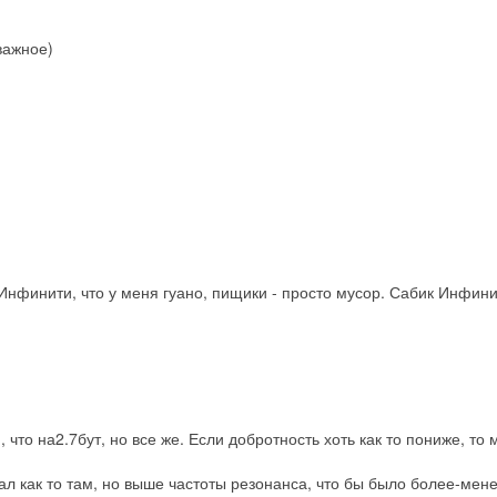
важное)
Инфинити, что у меня гуано, пищики - просто мусор. Сабик Инфинит
что на2.7бут, но все же. Если добротность хоть как то пониже, то 
ал как то там, но выше частоты резонанса, что бы было более-мене