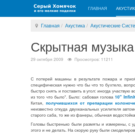
ГЛАВНАЯ
АКУСТИ
Главная
Акустика
Акустические Сист
Скрытная музыка
29 октября 2009
Просмотров: 11211
С потерей машины в результате пожара и приоб
специфическая нужно что бы что то бухтело, вопро
быстро снять и поставить в угол: иногда участвую
из того что было". Было: сабовая голова
10" Infin
Китая,
получившихся от препарации колоноч
неизвестно откуда двухканальных усилителя автом
старого саба, то же из фанеры, обычная водостойк
Головы быстренько были размяты и измерены, с 
этого и не делать. На скорую руку были смоделиро