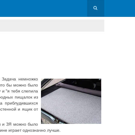
. Задача немножко
 что бы можно было
 и "я тебя слепила
родных пищалок из
ва приблудившихся
лстенной и ящик от
ы и ЗЯ можно было
шине играет однозначно лучше.