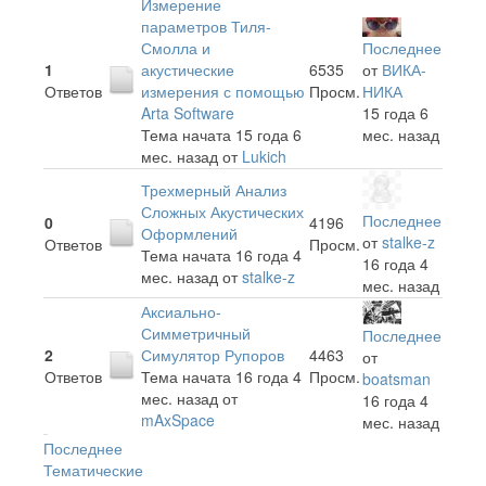
Измерение
параметров Тиля-
Смолла и
Последнее
1
акустические
6535
от
ВИКА-
Ответов
измерения с помощью
Просм.
НИКА
Arta Software
15 года 6
Тема начата 15 года 6
мес. назад
мес. назад
от
Lukich
Трехмерный Анализ
Сложных Акустических
Последнее
0
4196
Оформлений
от
stalke-z
Ответов
Просм.
Тема начата 16 года 4
16 года 4
мес. назад
от
stalke-z
мес. назад
Аксиально-
Симметричный
Последнее
2
Симулятор Рупоров
4463
от
Ответов
Тема начата 16 года 4
Просм.
boatsman
мес. назад
от
16 года 4
mAxSpace
мес. назад
Последнее
Тематические