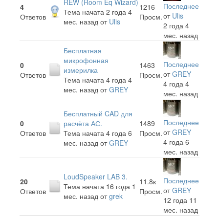
REW (Room Eq Wizard)
Последнее
4
1216
Тема начата 2 года 4
от
Ulis
Ответов
Просм.
мес. назад
от
Ulis
2 года 4
мес. назад
Бесплатная
микрофонная
Последнее
0
1463
измерилка
от
GREY
Ответов
Просм.
Тема начата 4 года 4
4 года 4
мес. назад
от
GREY
мес. назад
Бесплатный CAD для
Последнее
0
расчёта АС.
1489
от
GREY
Ответов
Тема начата 4 года 6
Просм.
4 года 6
мес. назад
от
GREY
мес. назад
LoudSpeaker LAB 3.
Последнее
20
11.8к
Тема начата 16 года 1
от
GREY
Ответов
Просм.
мес. назад
от
grek
12 года 11
мес. назад