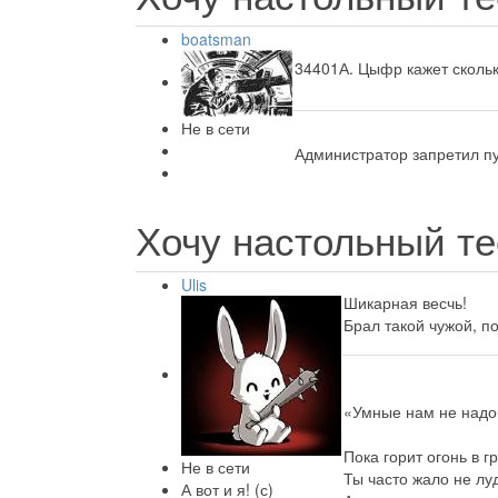
boatsman
34401А. Цыфр кажет скольк
Не в сети
Администратор запретил пу
Хочу настольный те
Ulis
Шикарная весчь!
Брал такой чужой, п
«Умные нам не надо
Пока горит огонь в г
Не в сети
Ты часто жало не лу
А вот и я! (с)