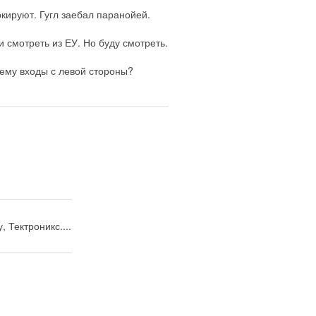
кируют. Гугл заебал паранойей.
и смотреть из ЕУ. Но буду смотреть.
чему входы с левой стороны?
6
 Тектроникс....