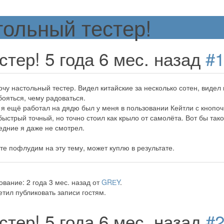
ольный тестер!
стер!
5 года 6 мес. назад
#
очу настольный тестер. Видел китайские за несколько сотен, видел
бояться, чему радоваться.
 я ещё работал на дядю был у меня в пользовании Кейтли с кнопо
ыстрый точный, но точно стоил как крыло от самолёта. Вот бы тако
едние я даже не смотрел.
те пофлудим на эту тему, может куплю в результате.
вание: 2 года 3 мес. назад от
GRЕY
.
тил публиковать записи гостям.
стер!
5 года 6 мес. назад
#