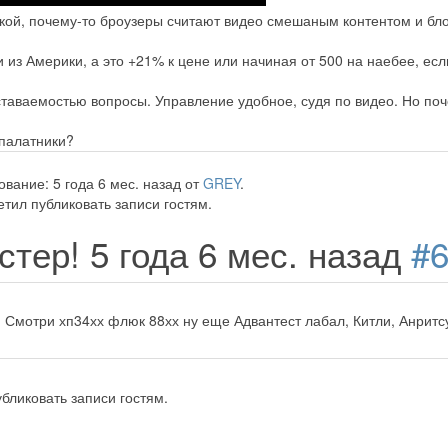
кой, почему-то броузеры считают видео смешаным контентом и бло
 из Америки, а это +21% к цене или начиная от 500 на наебее, есл
таваемостью вопросы. Управление удобное, судя по видео. Но по
палатники?
вание: 5 года 6 мес. назад от
GREY
.
тил публиковать записи гостям.
стер!
5 года 6 мес. назад
#
 Смотри хп34хх флюк 88хх ну еще Адвантест лабал, Китли, Анритсу,
бликовать записи гостям.