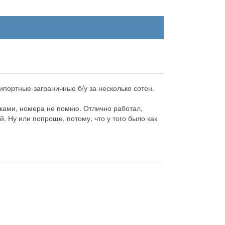
1
 ипортные-заграничные б/у за несколько сотен.
чками, номера не помню. Отлично работал,
й. Ну или попроще, потому, что у того было как
2