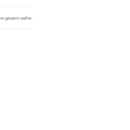
но дешего найти.
3