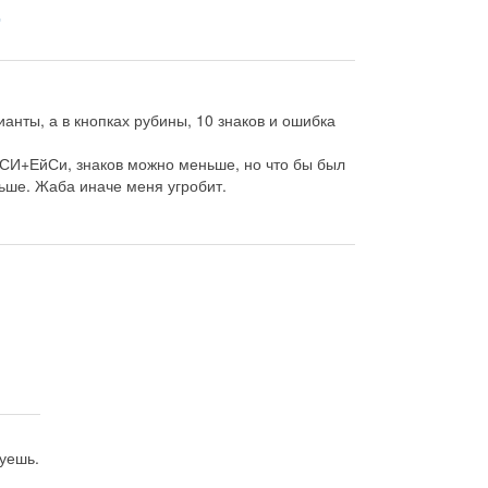
7
ианты, а в кнопках рубины, 10 знаков и ошибка
ДиСИ+ЕйСи, знаков можно меньше, но что бы был
льше. Жаба иначе меня угробит.
8
руешь.