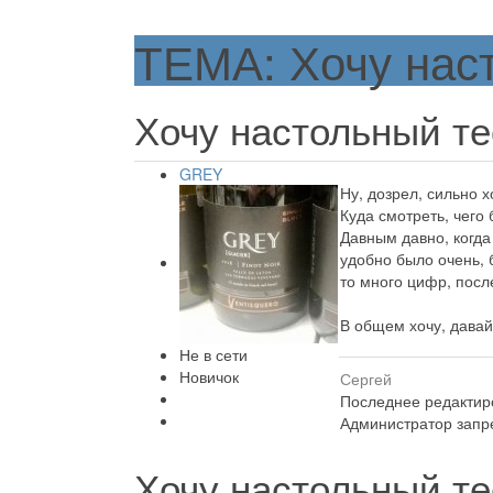
ТЕМА: Хочу наст
Хочу настольный те
GREY
Ну, дозрел, сильно х
Куда смотреть, чего 
Давным давно, когда
удобно было очень, б
то много цифр, посл
В общем хочу, давай
Не в сети
Новичок
Сергей
Последнее редактиро
Администратор запре
Хочу настольный те