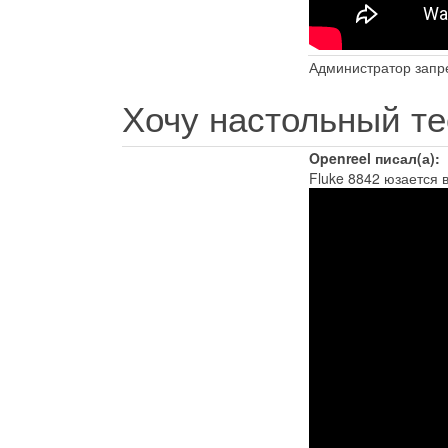
Администратор запре
Хочу настольный те
Openreel писал(а):
Fluke 8842 юзается 