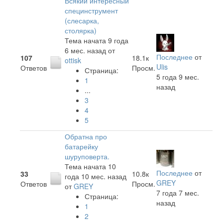
Всякий интересный
специнструмент
(слесарка,
столярка)
Тема начата 9 года
6 мес. назад
от
Последнее
от
107
18.1к
ottisk
Ulis
Ответов
Просм.
Страница:
5 года 9 мес.
1
назад
...
3
4
5
Обратна про
батарейку
шуруповерта.
Тема начата 10
Последнее
от
33
10.8к
года 10 мес. назад
GREY
Ответов
Просм.
от
GREY
7 года 7 мес.
Страница:
назад
1
2