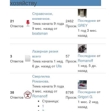
хозяйству
Справочное,
книжечное.
Последнее
от
21
2462
Тема начата 9 года
GREY
Ответов
Просм.
9 мес. назад
от
1 год 3 мес.
boatsman
назад
Лазерная резня
Последнее
от
3
всего
57
Romanoff
Ответов
Тема начата 1 нед.
Просм.
1 нед. 5 дн.
6 дн. назад
от
Ulis
назад
Сверлилка
Романова.
Тема начата 9 года
9 мес. назад
от
Последнее
от
38
8798
Romanoff
Grigori G.
Ответов
Просм.
Страница:
1 мес. 2 нед.
1
назад
2