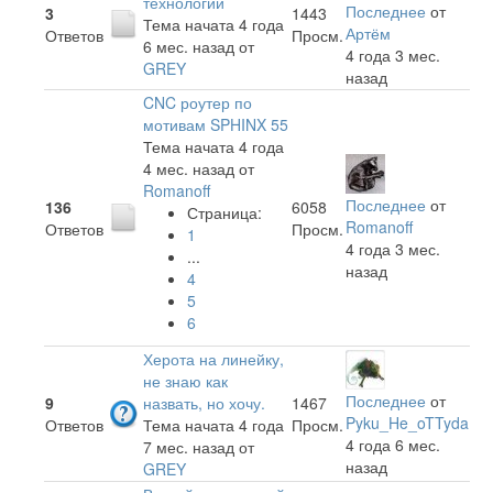
технологии
Последнее
от
3
1443
Тема начата 4 года
Артём
Ответов
Просм.
6 мес. назад
от
4 года 3 мес.
GREY
назад
CNC роутер по
мотивам SPHINX 55
Тема начата 4 года
4 мес. назад
от
Romanoff
Последнее
от
136
6058
Страница:
Romanoff
Ответов
Просм.
1
4 года 3 мес.
...
назад
4
5
6
Херота на линейку,
не знаю как
Последнее
от
9
назвать, но хочу.
1467
Pyku_He_oTTyda
Ответов
Тема начата 4 года
Просм.
4 года 6 мес.
7 мес. назад
от
назад
GREY