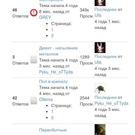
Тема начата 4 года
Последнее
от
46
349к
8 мес. назад
от
Ulis
Ответов
Просм.
GREY
4 года 1 мес.
Страница:
назад
1
2
Димет - напыление
металлов
Последнее
от
3
1289
Тема начата 4 года
Ulis
Ответов
Просм.
3 мес. назад
от
4 года 3 мес.
Pyku_He_oTTyda
назад
Пол в комнату
Тема начата 4 года
4 мес. назад
от
Последнее
от
42
2544
Ollema
Pyku_He_oTTyda
Ответов
Просм.
Страница:
4 года 3 мес.
1
назад
2
Первобытные