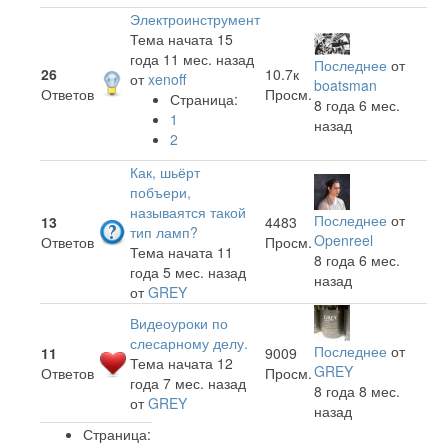
Электроинструмент
Тема начата 15
года 11 мес. назад
Последнее
от
26
10.7к
от
xenoff
boatsman
Ответов
Просм.
Страница:
8 года 6 мес.
1
назад
2
Как, шьёрт
побъери,
называятся такой
Последнее
от
13
4483
тип ламп?
Openreel
Ответов
Просм.
Тема начата 11
8 года 6 мес.
года 5 мес. назад
назад
от
GREY
Видеоуроки по
слесарному делу.
Последнее
от
11
9009
Тема начата 12
GREY
Ответов
Просм.
года 7 мес. назад
8 года 8 мес.
от
GREY
назад
Страница: