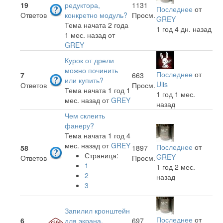
19
редуктора,
1131
Последнее
от
Ответов
конкретно модуль?
Просм.
GREY
Тема начата 2 года
1 год 4 дн. назад
1 мес. назад
от
GREY
Курок от дрели
можно починить
Последнее
от
7
663
или купить?
Ulis
Ответов
Просм.
Тема начата 1 год 1
1 год 1 мес.
мес. назад
от
GREY
назад
Чем склеить
фанеру?
Тема начата 1 год 4
мес. назад
от
GREY
Последнее
от
58
1897
Страница:
GREY
Ответов
Просм.
1
1 год 2 мес.
2
назад
3
Запилил кронштейн
Последнее
от
6
для экрана.
697