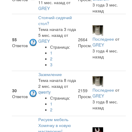
11 мес. назад
от
3 года 3 мес.
GREY
назад
Стоячий-сидячий
стол?
Тема начата 3 года
5 мес. назад
от
Последнее
от
55
2664
GREY
GREY
Ответов
Просм.
Страница:
3 года 4 мес.
1
назад
2
3
Заземление
Тема начата 8 года
2 мес. назад
от
Последнее
от
30
2159
qwerty
GREY
Ответов
Просм.
Страница:
3 года 8 мес.
1
назад
2
Рисуем мебель
Хомячку в новую
мастерскую!