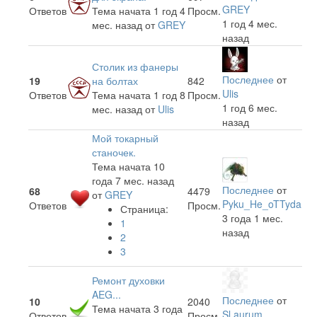
GREY
Ответов
Тема начата 1 год 4
Просм.
1 год 4 мес.
мес. назад
от
GREY
назад
Столик из фанеры
Последнее
от
19
на болтах
842
Ulis
Ответов
Тема начата 1 год 8
Просм.
1 год 6 мес.
мес. назад
от
Ulis
назад
Мой токарный
станочек.
Тема начата 10
года 7 мес. назад
Последнее
от
68
4479
от
GREY
Pyku_He_oTTyda
Ответов
Просм.
Страница:
3 года 1 мес.
1
назад
2
3
Ремонт духовки
AEG...
Последнее
от
10
2040
Тема начата 3 года
Sl.aurum
Ответов
Просм.