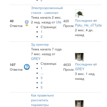
Электроэрозионный
станок - самопал.
Тема начата 2 мес.
Последнее
от
40
420
2 нед. назад
от
Ulis
Pyku_He_oTTyda
Ответов
Просм.
Страница:
2 мес. 4 дн.
1
назад
2
3д принтер
Тема начата 7 года
7 мес. назад
от
GREY
Страница:
Последнее
от
107
4633
1
GREY
Ответов
Просм.
...
3 мес. 1 нед.
3
назад
4
5
Как правильно
рассчитать
параметры