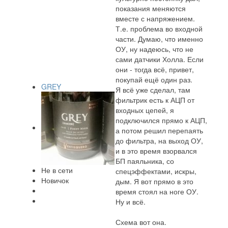
показания меняются
вместе с напряжением.
Т.е. проблема во входной
части. Думаю, что именно
ОУ, ну надеюсь, что не
сами датчики Холла. Если
они - тогда всё, привет,
покупай ещё один раз.
GREY
Я всё уже сделал, там
фильтрик есть к АЦП от
входных цепей, я
подключился прямо к АЦП,
а потом решил перепаять
до фильтра, на выход ОУ,
и в это время взорвался
БП паяльника, со
Не в сети
спецэффектами, искры,
Новичок
дым. Я вот прямо в это
время стоял на ноге ОУ.
Ну и всё.
Схема вот она.