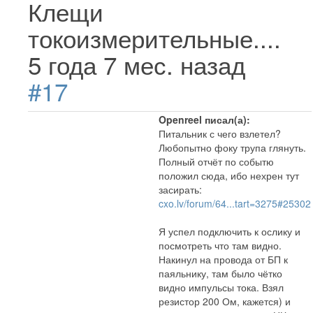
Клещи
токоизмерительные....
5 года 7 мес. назад
#17
Openreel писал(а):
Питальник с чего взлетел?
Любопытно фоку трупа глянуть.
Полный отчёт по событю
положил сюда, ибо нехрен тут
засирать:
cxo.lv/forum/64...tart=3275#25302
Я успел подключить к ослику и
посмотреть что там видно.
Накинул на провода от БП к
паяльнику, там было чётко
видно импульсы тока. Взял
резистор 200 Ом, кажется) и