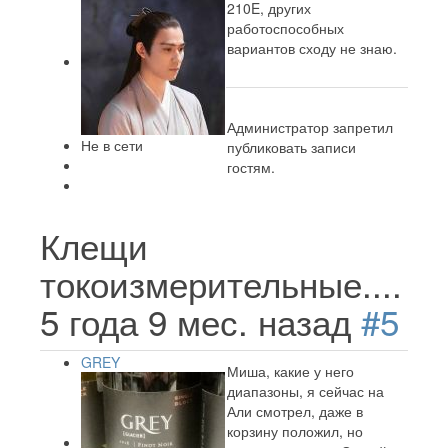
210E, других
работоспособных
вариантов сходу не знаю.
Администратор запретил
Не в сети
публиковать записи
гостям.
Клещи
токоизмерительные....
5 года 9 мес. назад
#5
GREY
Миша, какие у него
диапазоны, я сейчас на
Али смотрел, даже в
корзину положил, но