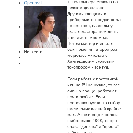
+- пол ампера скакало на
Openreel
нижнем диапазоне.
Другими клещами и
приборами тот недоинстал
не смотрел, владельцу
сказал мастера поменять
и не иметь мне мозг.
Потом мастер и инстал
был поменян, второй раз
Не в сети
мерилось Риголом с
Хантековским скоповым
токопробом - все гуд...
Если работа с постоянкой
или на ВЧ не нужна, то все
сильно проще, работают
почти любые. Если
постоянка нужна, то выбор
вменяемых клещей крайне
мал. А если еще и полоса
шибко выше 100К, то про
слова "дешево" и "просто"
забудь сразу.