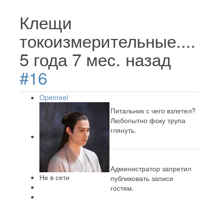
Клещи
токоизмерительные....
5 года 7 мес. назад
#16
Openreel
Питальник с чего взлетел?
Любопытно фоку трупа
глянуть.
Администратор запретил
Не в сети
публиковать записи
гостям.