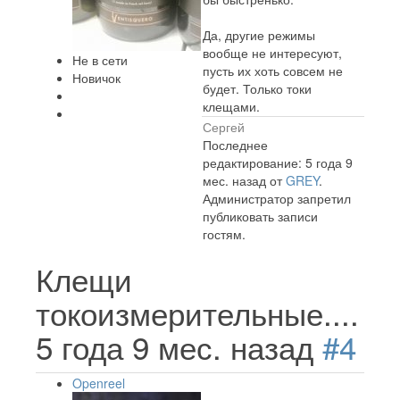
Да, другие режимы
вообще не интересуют,
Не в сети
пусть их хоть совсем не
Новичок
будет. Только токи
клещами.
Сергей
Последнее
редактирование: 5 года 9
мес. назад от
GREY
.
Администратор запретил
публиковать записи
гостям.
Клещи
токоизмерительные....
5 года 9 мес. назад
#4
Openreel