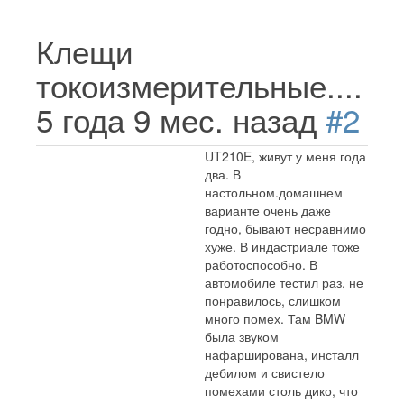
Клещи
токоизмерительные....
5 года 9 мес. назад
#2
UT210E, живут у меня года
два. В
настольном.домашнем
варианте очень даже
годно, бывают несравнимо
хуже. В индастриале тоже
работоспособно. В
автомобиле тестил раз, не
понравилось, слишком
много помех. Там BMW
была звуком
нафарширована, инсталл
дебилом и свистело
помехами столь дико, что