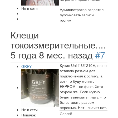
Не в сети
Администратор запретил
публиковать записи
гостям.
Клещи
токоизмерительные....
5 года 8 мес. назад
#7
Купил Uni-T UT210E, точно
GREY
вставлю разъем для
подключения к ослику, а
вот что буду менять
EEPROM - не факт. Хотя
открою же. Если нужно
будет вынимать плату, что
бы вставить разъем -
перешью. Нет - значит нет.
Не в сети
Сергей
Новичок