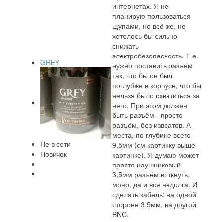
интернетах. Я не
планирую пользоваться
щупами, но всё же, не
хотелось бы сильно
снижать
электробезопасность. Т.е.
GREY
нужно поставить разъём
так, что бы он был
поглубже в корпусе, что бы
нельзя было схватиться за
него. При этом должен
быть разъём - просто
разъём, без извратов. А
места, по глубине всего
Не в сети
9,5мм (см картинку выше
Новичок
картинке). Я думаю может
просто наушниковый
3,5мм разъём воткнуть,
моно, да и вся недолга. И
сделать кабель: на одной
стороне 3.5мм, на другой
BNC.