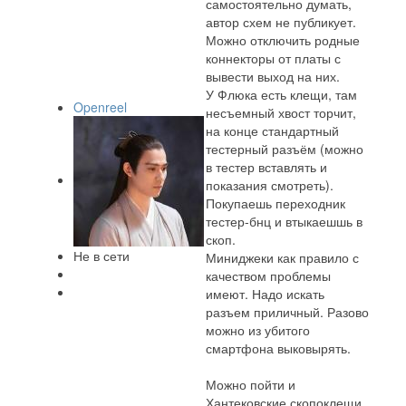
самостоятельно думать,
автор схем не публикует.
Можно отключить родные
коннекторы от платы с
вывести выход на них.
У Флюка есть клещи, там
Openreel
несъемный хвост торчит,
на конце стандартный
тестерный разъём (можно
в тестер вставлять и
показания смотреть).
Покупаешь переходник
тестер-бнц и втыкаешшь в
скоп.
Не в сети
Миниджеки как правило с
качеством проблемы
имеют. Надо искать
разъем приличный. Разово
можно из убитого
смартфона выковырять.
Можно пойти и
Хантековские скопоклещи