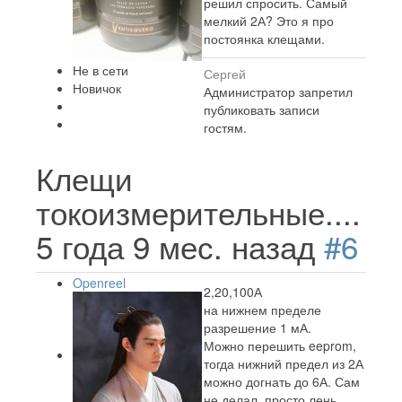
решил спросить. Самый
мелкий 2А? Это я про
постоянка клещами.
Не в сети
Сергей
Новичок
Администратор запретил
публиковать записи
гостям.
Клещи
токоизмерительные....
5 года 9 мес. назад
#6
Openreel
2,20,100А
на нижнем пределе
разрешение 1 мА.
Можно перешить eeprom,
тогда нижний предел из 2А
можно догнать до 6А. Сам
не делал, просто лень.