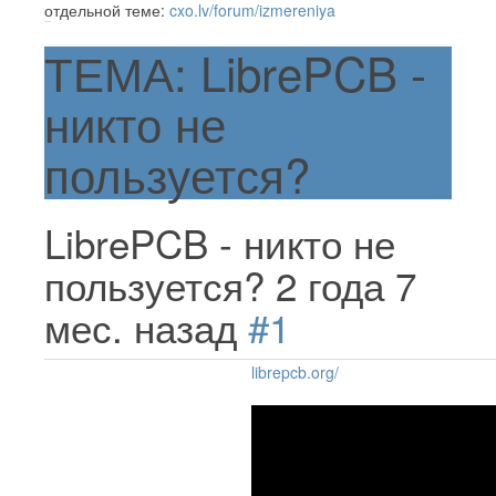
отдельной теме:
cxo.lv/forum/izmereniya
ТЕМА: LibrePCB -
никто не
пользуется?
LibrePCB - никто не
пользуется?
2 года 7
мес. назад
#1
librepcb.org/