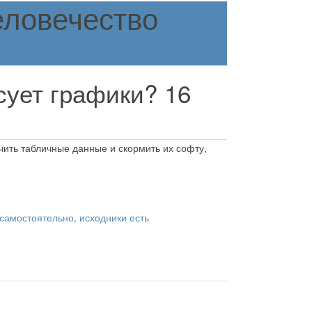
еловечество
исует графики?
16
чить табличные данные и скормить их софту,
 самостоятельно, исходники есть