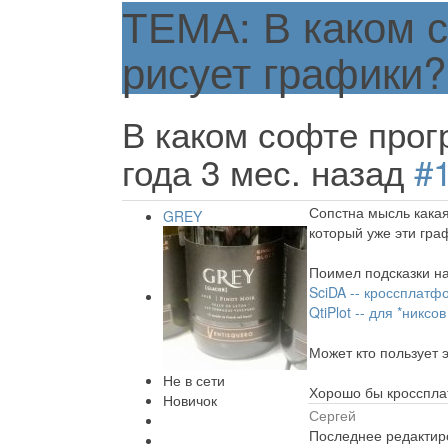
ТЕМА: В каком 
рисует графики?
В каком софте прог
года 3 мес. назад
#
Сопстна мысль какая
GREY
который уже эти гра
Поимел подсказки н
SciDA -- кроссплатф
QtiPlot -- для *никс
Может кто пользует э
Не в сети
Хорошо бы кросспла
Новичок
Сергей
Последнее редактиро