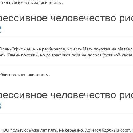
тил публиковать записи гостям.
рессивное человечество р
2
 ОпеньОфис - еще не разбирался, но есть Мать похожая на МатКад
ель. Очень похожий, но до графиков пока не дополз (хотя кой-каки
бликовать записи гостям.
рессивное человечество р
3
! Я ОО пользуюсь уже лет пять, не серьезно. Хочется удобный соф