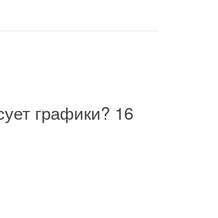
исует графики?
16