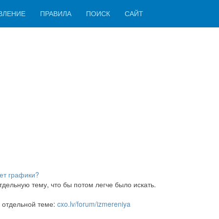
ВЛЕНИЕ
ПРАВИЛА
ПОИСК
САЙТ
ует графики?
тдельную тему, что бы потом легче было искать.
 отдельной теме:
cxo.lv/forum/izmereniya