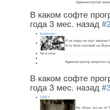
Администратор запре
В каком софте прог
года 3 мес. назад
#
boatsman
Я на шару на ноут закачал
Есть Калк похожий на Йокс
Не в сети
Администратор запретил пу
В каком софте прог
года 3 мес. назад
#
GREY
Не, Илья, это не то