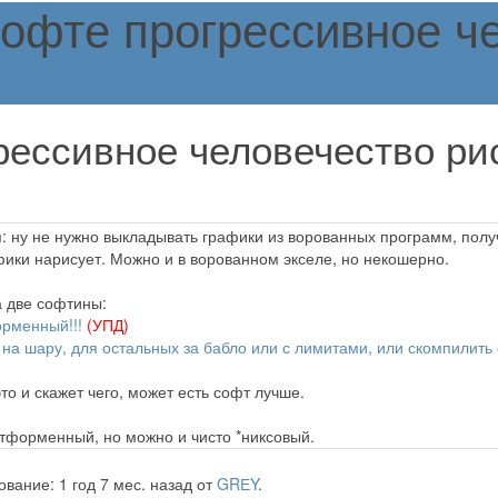
софте прогрессивное ч
рессивное человечество р
1
: ну не нужно выкладывать графики из ворованных программ, полу
фики нарисует. Можно и в ворованном экселе, но некошерно.
а две софтины:
орменный!!!
(УПД)
ов на шару, для остальных за бабло или с лимитами, или скомпилить
то и скажет чего, может есть софт лучше.
тформенный, но можно и чисто *никсовый.
вание: 1 год 7 мес. назад от
GRЕY
.