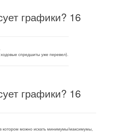
исует графики?
16
.
е ходовые спредшиты уже перевел).
исует графики?
16
т, в котором можно искать минимумы/максимумы,