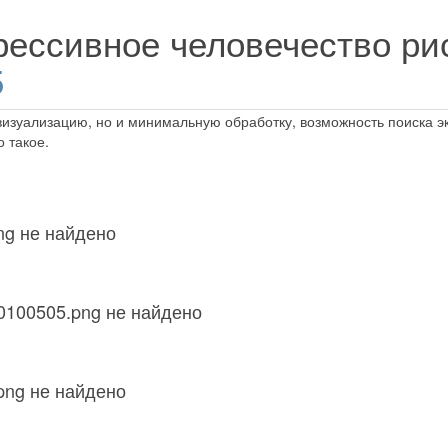
рессивное человечество р
5
визуализацию, но и минимальную обработку, возможность поиска э
о такое.
ng не найдено
0100505.png не найдено
png не найдено