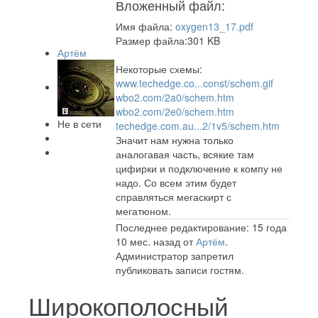
Вложенный файл:
Имя файла:
oxygen13_17.pdf
Размер файла:301 KB
Артём
Некоторые схемы:
www.techedge.co...const/schem.gif
wbo2.com/2a0/schem.htm
wbo2.com/2e0/schem.htm
Не в сети
techedge.com.au...2/1v5/schem.htm
Значит нам нужна только
аналогавая часть, всякие там
цифирки и подключение к компу не
надо. Со всем этим будет
справляться мегаскирт с
мегатюном.
Последнее редактирование: 15 года
10 мес. назад от
Артём
.
Администратор запретил
публиковать записи гостям.
Широкополосный