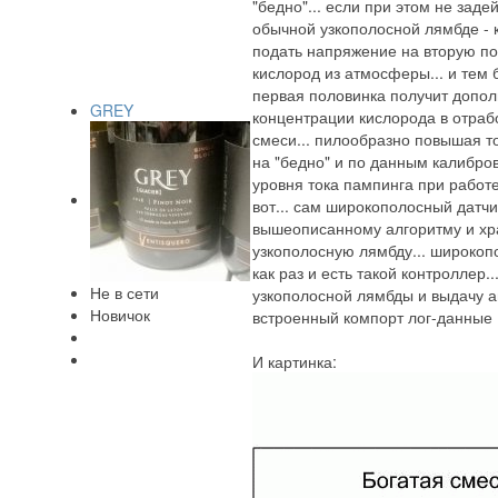
"бедно"... если при этом не зад
обычной узкополосной лямбде - ко
подать напряжение на вторую пол
кислород из атмосферы... и тем 
первая половинка получит допол
GREY
концентрации кислорода в отрабо
смеси... пилообразно повышая т
на "бедно" и по данным калибро
уровня тока пампинга при работе
вот... сам широкополосный датч
вышеописанному алгоритму и хра
узкополосную лямбду... широкоп
как раз и есть такой контролле
Не в сети
узкополосной лямбды и выдачу ан
Новичок
встроенный компорт лог-данные
И картинка: