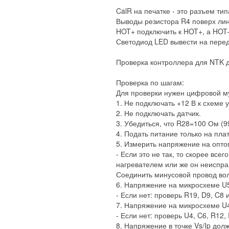
CalR на печатке - это разъем ти
Выводы резистора R4 поверх ли
HOT+ подключить к HOT+, а HOT-
Светодиод LED вывести на передн
Проверка контроллера для NTK 
Проверка по шагам:
Для проверки нужен цифровой м
1. Не подключать +12 В к схеме 
2. Не подключать датчик.
3. Убедиться, что R28=100 Ом (99
4. Подать питание только на пла
5. Измерить напряжение на оптоп
- Если это не так, то скорее все
нагревателем или же он неиспра
Соединить минусовой провод во
6. Напряжение на микросхеме U5 н
- Если нет: проверь R19, D9, C8
7. Напряжение на микросхеме U4 н
- Если нет: проверь U4, C6, R12,
8. Напряжение в точке Vs/Ip долж