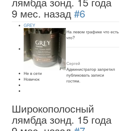
лямбда зонд.
15 года
9 мес. назад
#6
GREY
На левом графике что есть
что?
Сергей
Администратор запретил
Не в сети
публиковать записи
Новичок
гостям.
Широкополосный
лямбда зонд.
15 года
9 мес. назад
#7