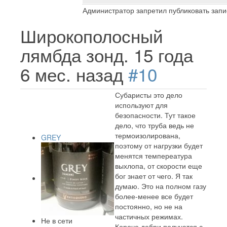
Администратор запретил публиковать запи
Широкополосный
лямбда зонд.
15 года
6 мес. назад
#10
Субаристы это дело
используют для
безопасности. Тут такое
дело, что труба ведь не
термоизолирована,
GREY
поэтому от нагрузки будет
менятся темпереатура
выхлопа, от скорости еще
бог знает от чего. Я так
думаю. Это на полном газу
более-менее все будет
постоянно, но не на
частичных режимах.
Не в сети
Короче дебри получатся с