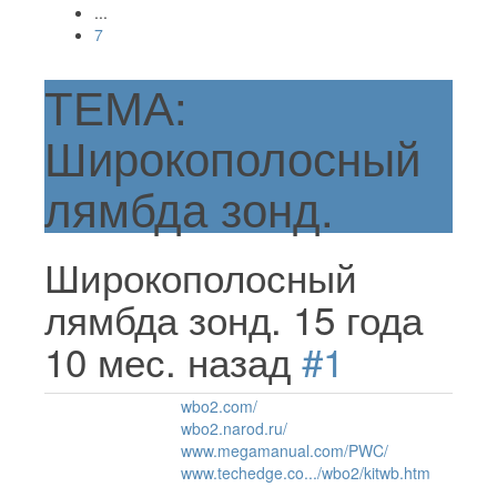
...
7
ТЕМА:
Широкополосный
лямбда зонд.
Широкополосный
лямбда зонд.
15 года
10 мес. назад
#1
wbo2.com/
wbo2.narod.ru/
www.megamanual.com/PWC/
www.techedge.co.../wbo2/kitwb.htm