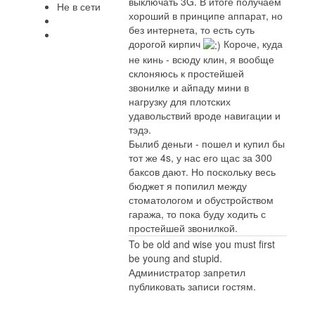
выключать 3G. В итоге получаем
Не в сети
хороший в принципе аппарат, но
без интернета, то есть суть
дорогой кирпич
Короче, куда
не кинь - всюду клин, я вообще
склоняюсь к простейшей
звонилке и айпаду мини в
нагрузку для плотских
удавольствий вроде навигации и
тэдэ.
Былиб деньги - пошел и купил бы
тот же 4s, у нас его щас за 300
баксов дают. Но поскольку весь
бюджет я попилил между
стоматологом и обустройством
гаража, то пока буду ходить с
простейшей звонилкой.
To be old and wise you must first
be young and stupid.
Администратор запретил
публиковать записи гостям.