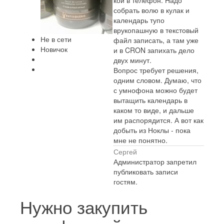
кой в телефон. Надо
собрать волю в кулак и
календарь тупо
врукопашную в текстовый
Не в сети
файл записать, а там уже
Новичок
и в CRON запихать дело
двух минут.
Вопрос требует решения,
одним словом. Думаю, что
с умнофона можно будет
вытащить календарь в
каком то виде, и дальше
им распорядится. А вот как
добыть из Ноклы - пока
мне не понятно.
Сергей
Администратор запретил
публиковать записи
гостям.
Нужно закупить