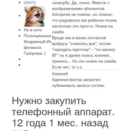
qwerty
синезубу. Да, точно. Вместе с
изображениями абонентов.
Алгоритм не помню, но помню,
что радовался как ребенок поняв,
насколько это просто. Нокиа на
Не в сети
симбе
Потенциально
Вроде как в меню контактов
бездомный Из
выбрать "отметить все", потом
филиала
"передать карточку"---"по каналу
Газпрома :)
ВТ" ну и далее поиск, коннект,
принять... Но это нокия на симбе.
Если нет, то х.з.
Алексей
Администратор запретил
публиковать записи гостям.
Нужно закупить
телефонный аппарат.
12 года 1 мес. назад