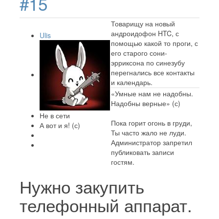
#15
Товарищу на новый
андроидофон HTC, с
Ulis
помощью какой то проги, с
его старого сони-
эрриксона по синезубу
перегнались все контакты
и календарь.
«Умные нам не надобны.
Надобны верные» (с)
Не в сети
Пока горит огонь в груди,
А вот и я! (с)
Ты часто жало не луди.
Администратор запретил
публиковать записи
гостям.
Нужно закупить
телефонный аппарат.