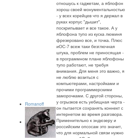
отношусь к гаджетам, а яблофон
хорош своей монументальностью
- у всех корейцев что я держал в
руках корпус "дышит",
поскрипывает и все такое. А у
яблофона тупо из куска люминя
фрезеровано все, и точка. Плюс
иОС-7 всеж таки безглючная
штука, проблем не приносящая -
в программном плане яблофоны
тупо работают, не требуя
внимания. Для меня это важно, я
не люблю возиться с
компьютерами, настройками и
прочими программерскими
заморочками. С другой стороны,
у огрызков есть уебищная черта -
Romanoff
он пытается сохранять коннект с
интернетом во время разговора.
Применительно к эндюзеру и
российским опсосам это значит,
что для нормальной связи нужно