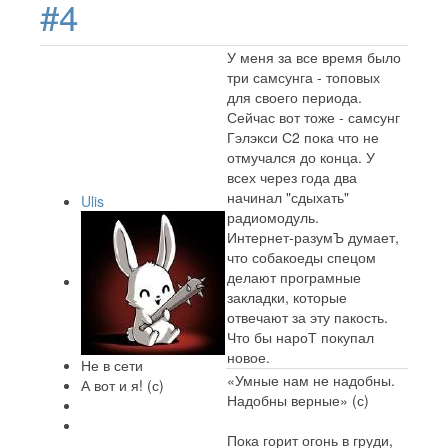
#4
У меня за все время было
три самсунга - топовых
для своего периода.
Сейчас вот тоже - самсунг
Гэлэкси С2 пока что не
отмучался до конца. У
всех через года два
начинал "сдыхать"
Ulis
радиомодуль.
Интернет-разумЪ думает,
что собакоеды спецом
делают програмные
закладки, которые
отвечают за эту пакость.
Что бы нароТ покупал
новое.
Не в сети
«Умные нам не надобны.
А вот и я! (с)
Надобны верные» (с)
Пока горит огонь в груди,