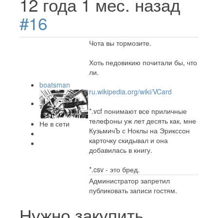
12 года 1 мес. назад
#16
Чота вы тормозите.
Хоть педовикию почитали бы, что
ли.
boatsman
ru.wikipedia.org/wiki/VCard
*.vcf понимают все приличные
телефоны уж лет десять как, мне
Не в сети
КузьмичЪ с Ноклы на Эрикссон
карточку скидывал и она
добавилась в книгу.
*.csv - это бред.
Администратор запретил
публиковать записи гостям.
Нужно закупить