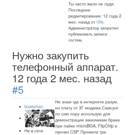
Ты часто жало не луди.
Последнее
редактирование: 12 года 2
мес. назад от
Ulis
.
Администратор запретил
публиковать записи
гостям.
Нужно закупить
телефонный аппарат.
12 года 2 мес. назад
#5
Не знаю где в интернете разум,
boatsman
но плату от 3Г модема Самсунг
по сию пору использую для
демонстрации заказчикам брака
при пайке microBGA, FlipChip и
Не в сети
прочих CSP. Прожила три