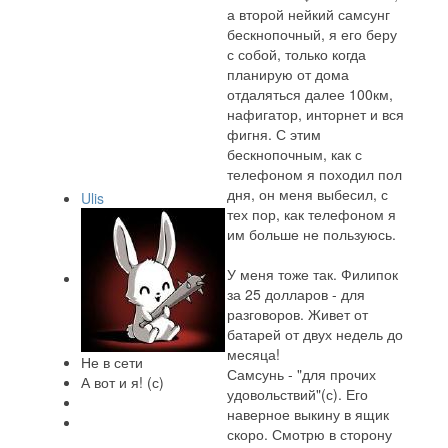
а второй нейкий самсунг
бескнопочный, я его беру
с собой, только когда
планирую от дома
отдаляться далее 100км,
нафигатор, инторнет и вся
фигня. С этим
бескнопочным, как с
телефоном я походил пол
дня, он меня выбесил, с
Ulis
тех пор, как телефоном я
им больше не пользуюсь.
У меня тоже так. Филипок
за 25 долларов - для
разговоров. Живет от
батарей от двух недель до
месяца!
Не в сети
Самсунь - "для прочих
А вот и я! (с)
удовольствий"(с). Его
наверное выкину в ящик
скоро. Смотрю в сторону