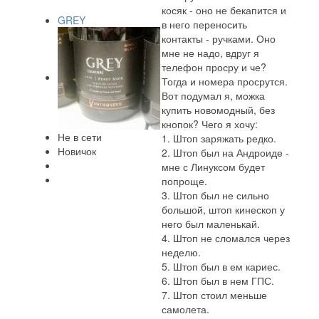
косяк - оно не бекапится и
GREY
в него переносить
контакты - ручками. Оно
мне не надо, вдруг я
телефон просру и че?
Тогда и номера просрутся.
Вот подумал я, можка
купить новомодный, без
кнопок? Чего я хочу:
Не в сети
1. Штоп заряжать редко.
Новичок
2. Штоп был на Андроиде -
мне с Линуксом будет
попроще.
3. Штоп был не сильно
большой, штоп кинескоп у
него был маленькай.
4. Штоп не сломался через
неделю.
5. Штоп был в ем кариес.
6. Штоп был в нем ГПС.
7. Штоп стоил меньше
самолета.