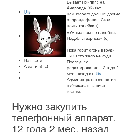
Бывает Пхилипс на
Андроиде. Живет
Ulis
намноооого дольше других
андроидофонов. Стоит -
почти копейки ))
«Умные нам не надобны.
Надобны верные» (с)
Пока горит огонь в груди,
Ты часто жало не луди.
Не в сети
Последнее
А вот и я! (с)
редактирование: 12 года 2
мес. назад от
Ulis
.
Администратор запретил
публиковать записи
гостям.
Нужно закупить
телефонный аппарат.
12 года 2 мес. назад