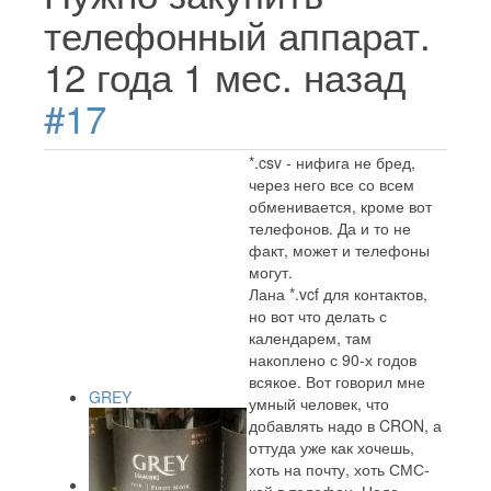
телефонный аппарат.
12 года 1 мес. назад
#17
*.csv - нифига не бред,
через него все со всем
обменивается, кроме вот
телефонов. Да и то не
факт, может и телефоны
могут.
Лана *.vcf для контактов,
но вот что делать с
календарем, там
накоплено с 90-х годов
всякое. Вот говорил мне
GREY
умный человек, что
добавлять надо в CRON, а
оттуда уже как хочешь,
хоть на почту, хоть СМС-