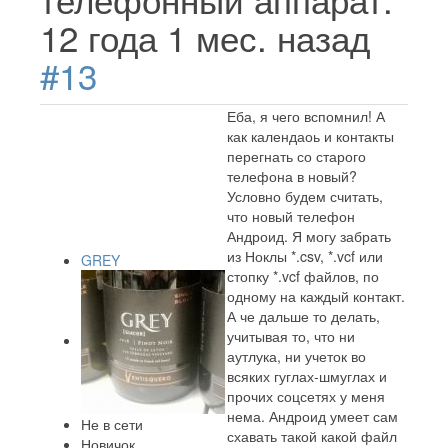
12 года 1 мес. назад
#13
Еба, я чего вспомнил! А
как календаоь и контакты
перегнать со старого
телефона в новый?
Условно будем считать,
что новый телефон
Андроид. Я могу забрать
из Ноклы *.csv, *.vcf или
GREY
стопку *.vcf файлов, по
одному на каждый контакт.
А че дальше то делать,
учитывая то, что ни
аутлука, ни учеток во
всяких гуглах-шмуглах и
прочих соцсетях у меня
нема. Андроид умеет сам
Не в сети
схавать такой какой файл
Новичок