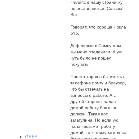
Филипс в нашу страничку
не поставляется. Совсем.
Вот.
Говорят, что хороша Нокла
515.
Дефектами с Самсунгом
вы меня озадачили. А уж
чуть было не пошел
покупать.
Просто хорошо бы иметь в
телефоне почту и браузер,
что бы отвечать на
вопросы о работе. А с
другой стороны палач
домой работу брать не
должен. Такая вот
загагулина. Но если уж
палач возьмет работу
домой, то к этому хотелось
GREY
бы такого ништяка как