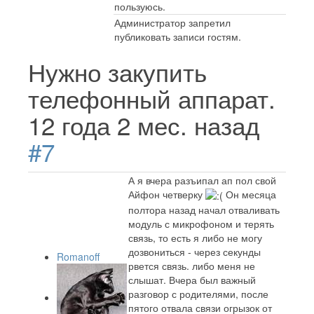
пользуюсь.
Администратор запретил
публиковать записи гостям.
Нужно закупить
телефонный аппарат.
12 года 2 мес. назад
#7
А я вчера разъипал ап пол свой
Айфон четверку
Он месяца
полтора назад начал отваливать
модуль с микрофоном и терять
связь, то есть я либо не могу
дозвониться - через секунды
Romanoff
рвется связь. либо меня не
слышат. Вчера был важный
разговор с родителями, после
пятого отвала связи огрызок от