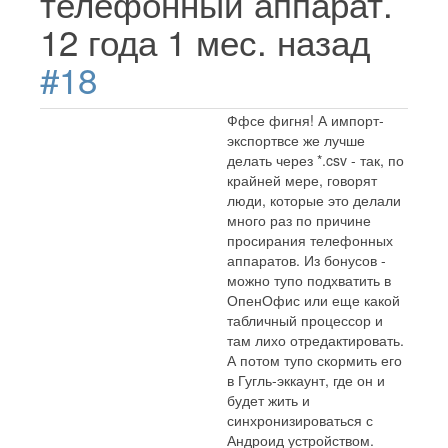
телефонный аппарат.
12 года 1 мес. назад
#18
Ффсе фигня! А импорт-
экспортвсе же лучше
делать через *.csv - так, по
крайней мере, говорят
люди, которые это делали
много раз по причине
просирания телефонных
аппаратов. Из бонусов -
можно тупо подхватить в
ОпенОфис или еще какой
табличный процессор и
там лихо отредактировать.
А потом тупо скормить его
в Гугль-эккаунт, где он и
будет жить и
синхронизироваться с
Андроид устройством.