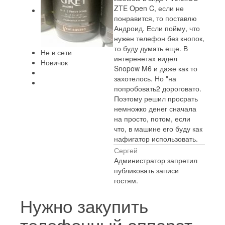
ZTE Open C, если не
понравится, то поставлю
Андроид. Если пойму, что
нужен телефон без кнопок,
то буду думать еще. В
Не в сети
интеренетах видел
Новичок
Snopow M6 и даже как то
захотелось. Но "на
попробовать2 дороговато.
Поэтому решил просрать
немножко денег сначала
на просто, потом, если
что, в машине его буду как
нафигатор использовать.
Сергей
Администратор запретил
публиковать записи
гостям.
Нужно закупить
телефонный аппарат.