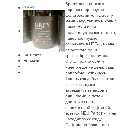
Вроде как при таком
GREY
переносе просрутся
фотографии контактов, у
меня нету, так что и хрен с
ними. Ну и если
редактируется контент, то,
наверное, нужно
сохранять в UTF-8, иначе
от русского одни
Не в сети
крякозябры останутся.
Новичок
Э-э-э, практически я
ничего еще не делал, как
попробую - отпишусь.
Теперь как добыть контент
из Ноклы: нужно
забекапить телефон в
один файл, а потом
достать из него
специальной софтиной,
зовется NBU Parser - Гугль
находит за секунду.
Софтина рабочая, она