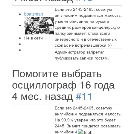
Если это 2445-2465, советую
boatsman
английским подзаняться малость,
у меня описание на бумаге
средних размеров канцелярскую
папку занимает, стока всего
Не в сети
интересного и в отечественных
скопах не встречавшегося ;-)
Администратор запретил
публиковать записи гостям.
Помогите выбрать
осциллограф
16 года
4 мес. назад
#11
Если это 2445-2465, советую
английским подзаняться малость.
На 99,9% уверен что это будет
2445. Значит придется осваивать
английский