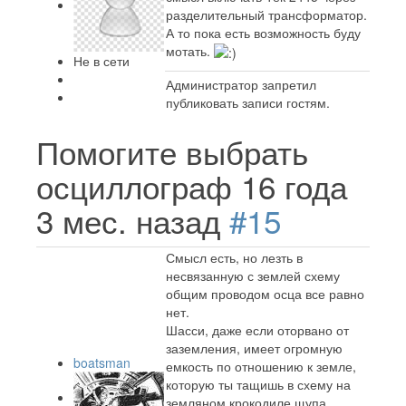
разделительный трансформатор.
А то пока есть возможность буду
мотать.
Не в сети
Администратор запретил
публиковать записи гостям.
Помогите выбрать
осциллограф
16 года
3 мес. назад
#15
Смысл есть, но лезть в
несвязанную с землей схему
общим проводом осца все равно
нет.
Шасси, даже если оторвано от
заземления, имеет огромную
boatsman
емкость по отношению к земле,
которую ты тащишь в схему на
земляном крокодиле щупа.