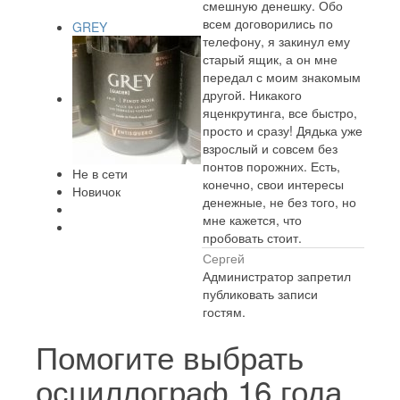
смешную денешку. Обо
всем договорились по
GREY
телефону, я закинул ему
старый ящик, а он мне
передал с моим знакомым
другой. Никакого
яценкрутинга, все быстро,
просто и сразу! Дядька уже
взрослый и совсем без
понтов порожних. Есть,
Не в сети
конечно, свои интересы
Новичок
денежные, не без того, но
мне кажется, что
пробовать стоит.
Сергей
Администратор запретил
публиковать записи
гостям.
Помогите выбрать
осциллограф
16 года