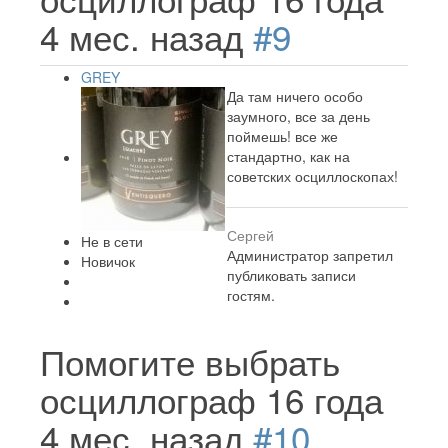
4 мес. назад
#9
GREY
Да там ничего особо
заумного, все за день
поймешь! все же
стандартно, как на
советских осциллоскопах!
Сергей
Не в сети
Администратор запретил
Новичок
публиковать записи
гостям.
Помогите выбрать
осциллограф
16 года
4 мес. назад
#10