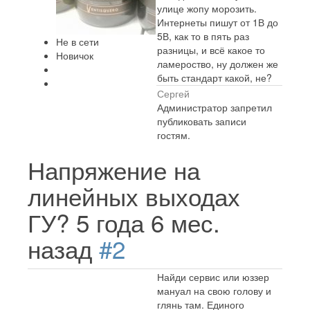
улице жопу морозить.
Интернеты пишут от 1В до
5В, как то в пять раз
Не в сети
разницы, и всё какое то
Новичок
ламероство, ну должен же
быть стандарт какой, не?
Сергей
Администратор запретил
публиковать записи
гостям.
Напряжение на
линейных выходах
ГУ?
5 года 6 мес.
назад
#2
Найди сервис или юззер
мануал на свою голову и
глянь там. Единого