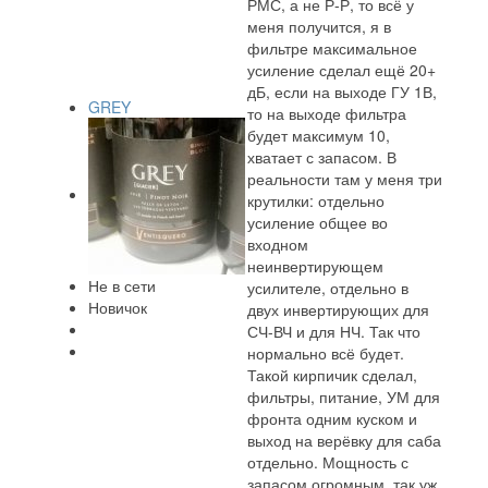
РМС, а не Р-Р, то всё у
меня получится, я в
фильтре максимальное
усиление сделал ещё 20+
дБ, если на выходе ГУ 1В,
GREY
то на выходе фильтра
будет максимум 10,
хватает с запасом. В
реальности там у меня три
крутилки: отдельно
усиление общее во
входном
неинвертирующем
Не в сети
усилителе, отдельно в
Новичок
двух инвертирующих для
СЧ-ВЧ и для НЧ. Так что
нормально всё будет.
Такой кирпичик сделал,
фильтры, питание, УМ для
фронта одним куском и
выход на верёвку для саба
отдельно. Мощность с
запасом огромным, так уж