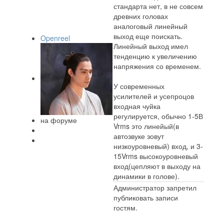
стандарта нет, в не совсем
древних головах
аналоговый линейный
выход еще поискать.
Openreel
Линейный выход имел
тенденцию к увеличению
напряжения со временем.
У современных
усилителей и усепроцов
входная чуйка
регулируется, обычно 1-5В
на форуме
Vrms это линейый(в
автозвуке зовут
низкоуровневый) вход, и 3-
15Vrms высокоуровневый
вход(цепляют в выходу на
динамики в голове).
Администратор запретил
публиковать записи
гостям.