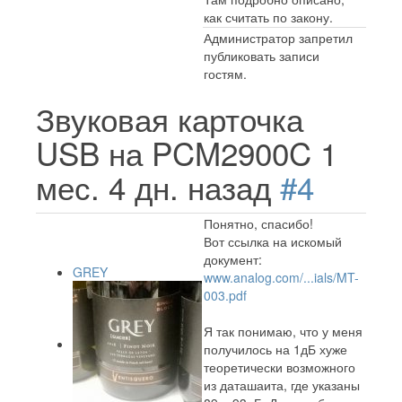
как считать по закону.
Администратор запретил
публиковать записи
гостям.
Звуковая карточка
USB на PCM2900C
1
мес. 4 дн. назад
#4
Понятно, спасибо!
Вот ссылка на искомый
документ:
GREY
www.analog.com/...ials/MT-
003.pdf
Я так понимаю, что у меня
получилось на 1дБ хуже
теоретически возможного
из даташаита, где указаны