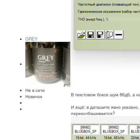
GREY
Не в сети
В текстовом боксе шум 86дБ, а н
Новичок
И ещё: в даташите явно указано,
переколбашивается?