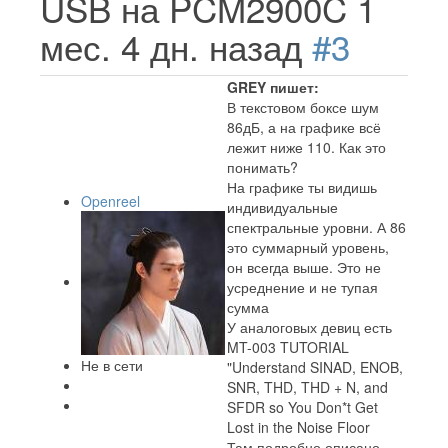
USB на PCM2900C
1
мес. 4 дн. назад
#3
GREY пишет:
В текстовом боксе шум
86дБ, а на графике всё
лежит ниже 110. Как это
понимать?
На графике ты видишь
Openreel
индивидуальные
спектральные уровни. А 86
это суммарный уровень,
он всегда выше. Это не
усреднение и не тупая
сумма
У аналоговых девиц есть
MT-003 TUTORIAL
Не в сети
"Understand SINAD, ENOB,
SNR, THD, THD + N, and
SFDR so You Don*t Get
Lost in the Noise Floor
Там подробно описано,