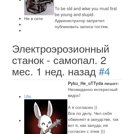
To be old and wise you must first
be young and stupid.
Не в сети
Администратор запретил
публиковать записи гостям.
Электроэрозионный
станок - самопал.
2
мес. 1 нед. назад
#4
Pyku_He_oTTyda пишет:
Неожиданно интересный
видос!
Ulis
А я согласен ))
Все по делу. Чел себя
обвиняет в занудстве, так
вот я, как зануда, не
согласен с этим )))