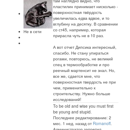
там наглядно видно, что
пластилин принимает нисколько -
поверхностная твёрдость
увеличилась едва вдвое, и то
вглубину на десятку. В сравнении
со ст45, например, которая
Не в сети
прирасла чуть не в 10 раз.
А вот отчет Дипсика интересный,
спасибо. Не стану упираться
рогами, повторюсь, не великий
спец в термообработке и про
реечный мартенсит не знал. Но,
все же, сдается мне, что
поверхностная твердость не при
чем, применительно к
строительству. Нужно больше
исследований!
To be old and wise you must first
be young and stupid.
Последнее редактирование: 2
мес. 1 нед. назад от
Romanoff
.
Администратор запретил