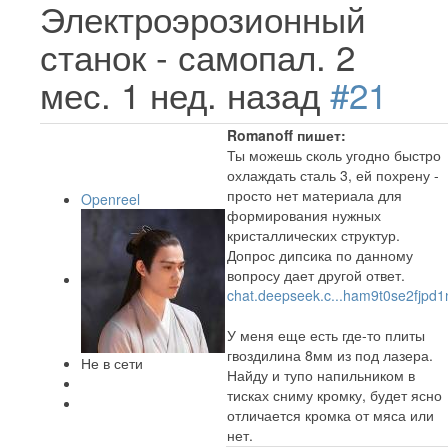
Электроэрозионный
станок - самопал.
2
мес. 1 нед. назад
#21
Romanoff пишет:
Ты можешь сколь угодно быстро
охлаждать сталь 3, ей похрену -
просто нет материала для
Openreel
формирования нужных
кристаллических структур.
Допрос дипсика по данному
вопросу дает другой ответ.
chat.deepseek.c...ham9t0se2fjpd1
У меня еще есть где-то плиты
гвоздилина 8мм из под лазера.
Не в сети
Найду и тупо напильником в
тисках сниму кромку, будет ясно
отличается кромка от мяса или
нет.