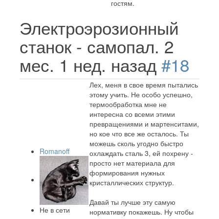
гостям.
Электроэрозионный
станок - самопал.
2
мес. 1 нед. назад
#18
Лех, меня в свое время пытались
этому учить. Не особо успешно,
термообработка мне не
интересна со всеми этими
превращениями и мартенситами,
но кое что все же осталось. Ты
можешь сколь угодно быстро
Romanoff
охлаждать сталь 3, ей похрену -
просто нет материала для
формирования нужных
кристаллических структур.
Давай ты лучше эту самую
Не в сети
нормативку покажешь. Ну чтобы