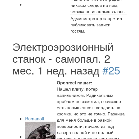
никаких следов на нём,
смазка не использовалась.
Администратор запретил
публиковать записи
гостям.
Электроэрозионный
станок - самопал.
2
мес. 1 нед. назад
#25
Openreel пишет:
Нашел плиту, потер
напильником. Радикальных
проблем не заметил, возможно
есть повышенная твердость на
кромке, но это не точно. Разница
Romanoff
для меня больше в разной
поверхности, начало из под
лазера волной и не полный
контакт, а с полным контактом