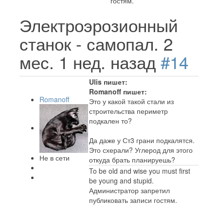
гостям.
Электроэрозионный
станок - самопал.
2
мес. 1 нед. назад
#14
Ulis пишет:
Romanoff пишет:
Romanoff
Это у какой такой стали из
строительства периметр
подкален то?
Да даже у Ст3 грани подкалятся.
Это схерали? Углерод для этого
Не в сети
откуда брать планируешь?
To be old and wise you must first
be young and stupid.
Администратор запретил
публиковать записи гостям.