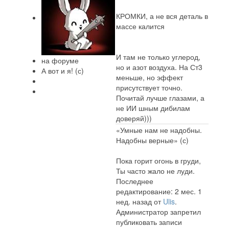
КРОМКИ, а не вся деталь в
массе калится
И там не только углерод,
на форуме
но и азот воздуха. На Ст3
А вот и я! (с)
меньше, но эффект
присутствует точно.
Почитай лучше глазами, а
не ИИ шным дибилам
доверяй)))
«Умные нам не надобны.
Надобны верные» (с)
Пока горит огонь в груди,
Ты часто жало не луди.
Последнее
редактирование: 2 мес. 1
нед. назад от
Ulis
.
Администратор запретил
публиковать записи