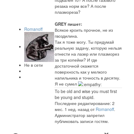
подкален то? А после газового
резака норм все? А после
плазмореза?
GREY пишет:
Romanoff
Всякое кроить прочное, не из
гвоздилина.
Так я тоже могу. Ты придумай
реальную задачу, которую нельзя
отнести на лазер или плазморез
за три копейки? И где
Не в сети
достаточной окажется
поверхность как у мелкого
напильника и точность в десятку.
Я не сумел
To be old and wise you must first
be young and stupid.
Последнее редактирование: 2
мес. 1 нед. назад от
Romanoff
.
Администратор запретил
публиковать записи гостям.