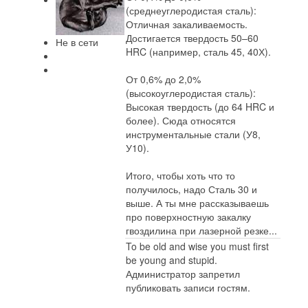
(среднеуглеродистая сталь):
Отличная закаливаемость.
Достигается твердость 50–60
Не в сети
HRC (например, сталь 45, 40Х).
От 0,6% до 2,0%
(высокоуглеродистая сталь):
Высокая твердость (до 64 HRC и
более). Сюда относятся
инструментальные стали (У8,
У10).
Итого, чтобы хоть что то
получилось, надо Сталь 30 и
выше. А ты мне рассказываешь
про поверхностную закалку
гвоздилина при лазерной резке...
To be old and wise you must first
be young and stupid.
Администратор запретил
публиковать записи гостям.