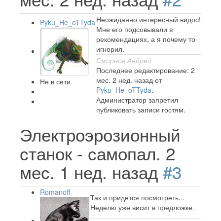
Неожиданно интересный видос!
Pyku_He_oTTyda
Мне его подсовывали в
рекомендациях, а я почему то
игнорил.
Смирнов Андрей
Последнее редактирование: 2
мес. 2 нед. назад от
Не в сети
Pyku_He_oTTyda
.
Администратор запретил
публиковать записи гостям.
Электроэрозионный
станок - самопал.
2
мес. 1 нед. назад
#3
Romanoff
Так и придется посмотреть...
Неделю уже висит в предложке.