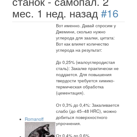
станок - самопал.
2
мес. 1 нед. назад
#16
Вот именно. Давай спросим у
Джемини, сколько нужно
углерода для заалки, цитата:
Вот как влияет количество
углерода на результат:
До 0,25% (малоуглеродистая
сталь): Закалке практически не
поддается. Для повышения
твердости требуется химико-
термическая обработка
(цементация).
От 0,3% до 0,4%: Закаливается
слабо (до 45–48 HRC), можно
добиться поверхностного
Romanoff
упрочнения.
От 0,4% до 0,6%