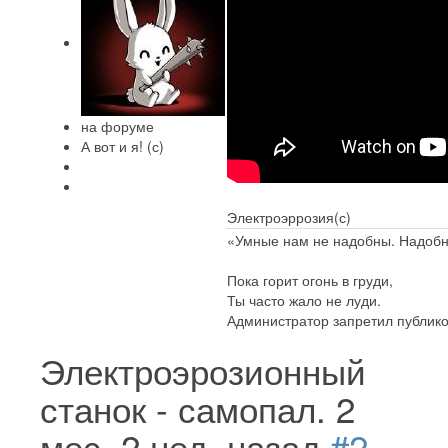
на форуме
А вот и я! (с)
Электроэррозия(с)
«Умные нам не надобны. Надобн
Пока горит огонь в груди,
Ты часто жало не луди.
Администратор запретил публико
Электроэрозионный
станок - самопал.
2
мес. 2 нед. назад
#2