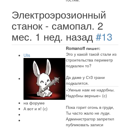
Электроэрозионный
станок - самопал.
2
мес. 1 нед. назад
#13
Romanoff пишет:
Это у какой такой стали из
Ulis
строительства периметр
подкален то?
Да даже у Ст3 грани
подкалятся.
«Умные нам не надобны.
Надобны верные» (с)
на форуме
Пока горит огонь в груди,
А вот и я! (с)
Ты часто жало не луди.
Администратор запретил
публиковать записи