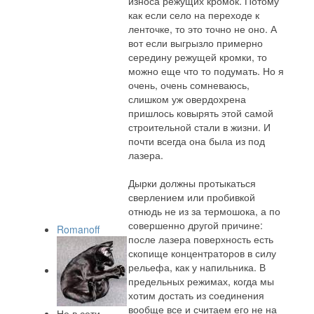
износа режущих кромок. Потому
как если село на переходе к
ленточке, то это точно не оно. А
вот если выгрызло примерно
середину режущей кромки, то
можно еще что то подумать. Но я
очень, очень сомневаюсь,
слишком уж овердохрена
пришлось ковырять этой самой
строительной стали в жизни. И
почти всегда она была из под
лазера.
Дырки должны протыкаться
сверлением или пробивкой
отнюдь не из за термошока, а по
совершенно другой причине:
Romanoff
после лазера поверхность есть
скопище концентраторов в силу
рельефа, как у напильника. В
предельных режимах, когда мы
хотим достать из соединения
вообще все и считаем его не на
Не в сети