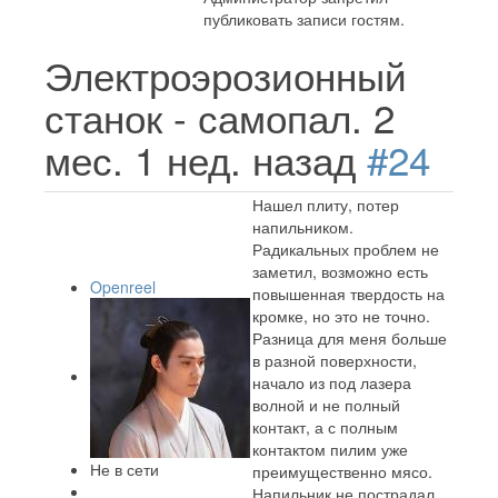
публиковать записи гостям.
Электроэрозионный
станок - самопал.
2
мес. 1 нед. назад
#24
Нашел плиту, потер
напильником.
Радикальных проблем не
заметил, возможно есть
Openreel
повышенная твердость на
кромке, но это не точно.
Разница для меня больше
в разной поверхности,
начало из под лазера
волной и не полный
контакт, а с полным
контактом пилим уже
Не в сети
преимущественно мясо.
Напильник не пострадал,