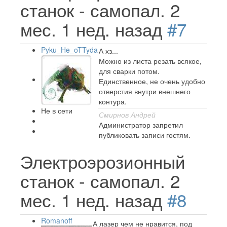
станок - самопал.
2
мес. 1 нед. назад
#7
Pyku_He_oTTyda
А хз...
Можно из листа резать всякое,
для сварки потом.
Единственное, не очень удобно
отверстия внутри внешнего
контура.
Не в сети
Смирнов Андрей
Администратор запретил
публиковать записи гостям.
Электроэрозионный
станок - самопал.
2
мес. 1 нед. назад
#8
Romanoff
А лазер чем не нравится, под