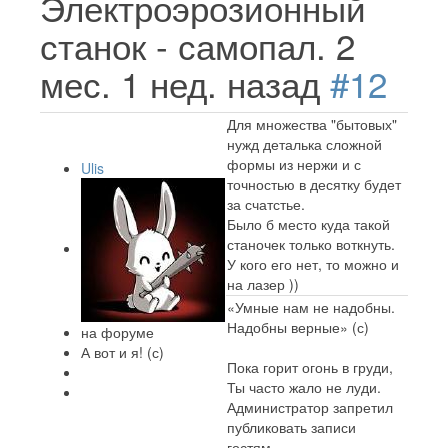
Электроэрозионный
станок - самопал.
2
мес. 1 нед. назад
#12
Для множества "бытовых"
нужд деталька сложной
формы из нержи и с
Ulis
точностью в десятку будет
за счатстье.
Было б место куда такой
станочек только воткнуть.
У кого его нет, то можно и
на лазер ))
«Умные нам не надобны.
Надобны верные» (с)
на форуме
А вот и я! (с)
Пока горит огонь в груди,
Ты часто жало не луди.
Администратор запретил
публиковать записи
гостям.