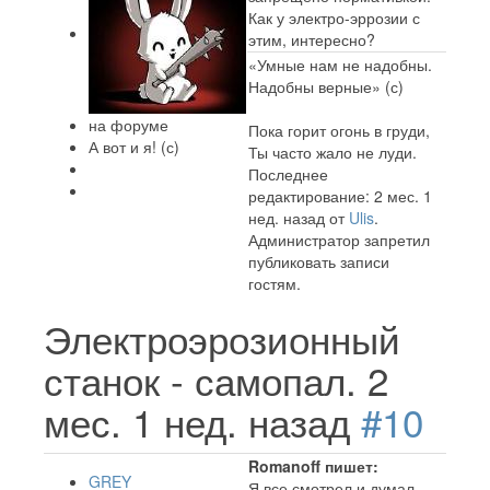
Как у электро-эррозии с
этим, интересно?
«Умные нам не надобны.
Надобны верные» (с)
на форуме
Пока горит огонь в груди,
А вот и я! (с)
Ты часто жало не луди.
Последнее
редактирование: 2 мес. 1
нед. назад от
Ulis
.
Администратор запретил
публиковать записи
гостям.
Электроэрозионный
станок - самопал.
2
мес. 1 нед. назад
#10
Romanoff пишет:
GREY
Я все смотрел и думал,