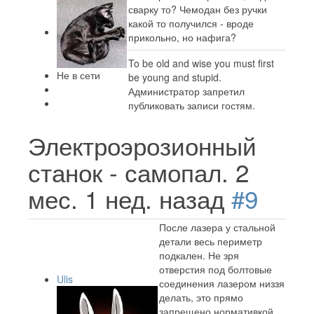
сварку то? Чемодан без ручки
какой то получился - вроде
прикольно, но нафига?
To be old and wise you must first
Не в сети
be young and stupid.
Администратор запретил
публиковать записи гостям.
Электроэрозионный
станок - самопал.
2
мес. 1 нед. назад
#9
После лазера у стальной
детали весь периметр
подкален. Не зря
отверстия под болтовые
Ulis
соединения лазером низзя
делать, это прямо
запрещено нормативкой.