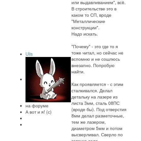
или выдавливанием", всё.
В строительстве это в
каком то СП, вроде
"Металлические
конструкции".
Надо искать.
"Почему" - это где то я
тоже читал, но сейчас не
Ulis
вспомню и не сошлюсь
внезапно. Попробую
найти.
Как проявляется - с этим
сталкивался. Делал
детальку на лазере из
листа 3мм, сталь 08ПС
на форуме
(вроде бы). Под отверстия
А вот и я! (с)
8мм делал разметочные,
тем же лазером,
диаметром 5мм и потом
высверливал. Сверло по
заточке село