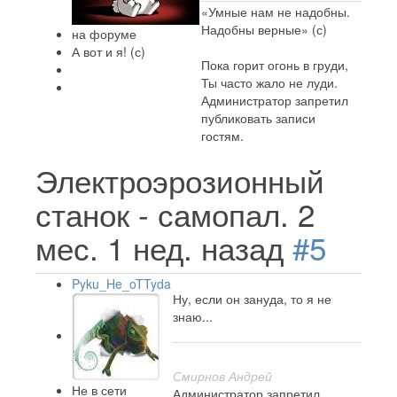
«Умные нам не надобны.
Надобны верные» (с)
на форуме
А вот и я! (с)
Пока горит огонь в груди,
Ты часто жало не луди.
Администратор запретил
публиковать записи
гостям.
Электроэрозионный
станок - самопал.
2
мес. 1 нед. назад
#5
Pyku_He_oTTyda
Ну, если он зануда, то я не
знаю...
Смирнов Андрей
Не в сети
Администратор запретил