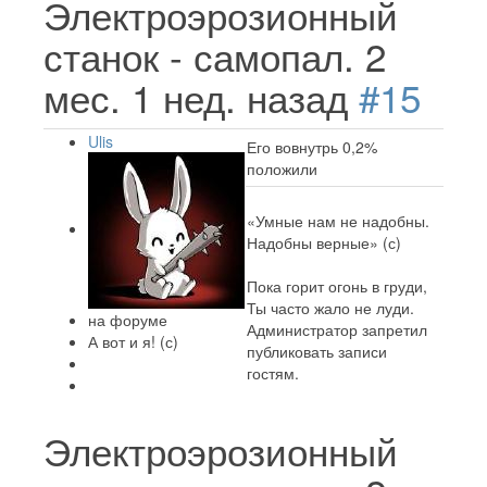
Электроэрозионный
станок - самопал.
2
мес. 1 нед. назад
#15
Ulis
Его вовнутрь 0,2%
положили
«Умные нам не надобны.
Надобны верные» (с)
Пока горит огонь в груди,
Ты часто жало не луди.
на форуме
Администратор запретил
А вот и я! (с)
публиковать записи
гостям.
Электроэрозионный