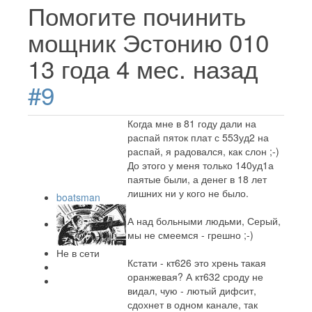
Помогите починить
мощник Эстонию 010
13 года 4 мес. назад
#9
Когда мне в 81 году дали на
распай пяток плат с 553уд2 на
распай, я радовался, как слон ;-)
До этого у меня только 140уд1а
паятые были, а денег в 18 лет
лишних ни у кого не было.
boatsman
А над больными людьми, Серый,
мы не смеемся - грешно ;-)
Не в сети
Кстати - кт626 это хрень такая
оранжевая? А кт632 сроду не
видал, чую - лютый дифсит,
сдохнет в одном канале, так