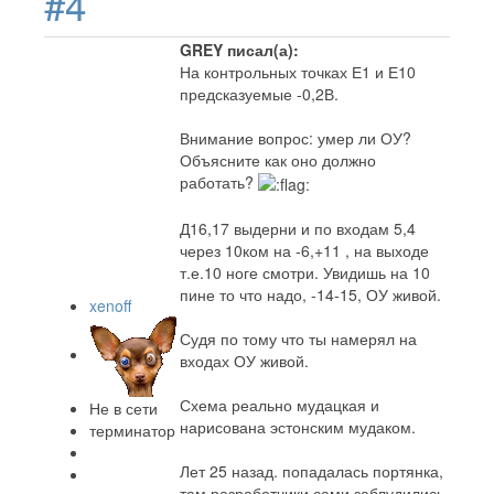
#4
GREY писал(а):
На контрольных точках Е1 и Е10
предсказуемые -0,2В.
Внимание вопрос: умер ли ОУ?
Объясните как оно должно
работать?
Д16,17 выдерни и по входам 5,4
через 10ком на -6,+11 , на выходе
т.е.10 ноге смотри. Увидишь на 10
пине то что надо, -14-15, ОУ живой.
xenoff
Судя по тому что ты намерял на
входах ОУ живой.
Схема реально мудацкая и
Не в сети
нарисована эстонским мудаком.
терминатор
Лет 25 назад. попадалась портянка,
там разработчики сами заблудились,