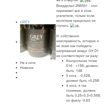
Впердолил 2N5551 - этот
переживет все в этом
усилителе, только если
молотком прицельно не
GREY
стучать.
И, собственно
неисправность, которую я
не знаю как победить:
напряжения вокруг ОУ D1
не соответствуют ни разу:
Контрольная точка
Не в сети
Е16 - +15В, должно
Новичок
быть -14В
5 нога - -0,52В,
должно быть +0,25В
4 нога, я так
понимаю, должна
быть 0,25+0,3=0,55В,
по факту -0,63