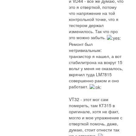
и VD44 - все же думаю, что
это я отверткой, потому
что напряжение на той
контрольной точке, что я
тестером держал
изменилось. Так что про
это можно забыть.
Ремонт был
нетривиальным:
транзистор я нашел, а вот
стабилитрона на вокруг 15
вольт у меня не оказалось,
вкрячил туда LM7815
совершенно раком и оно
работает.
VT32 - этот мог сам
помереть, там КТ315 в
оригинале, хотя не факт,
могло и мое упражнение с
отверткой помочь, даже,
думаю, стоит отнести так
же к отвертке.