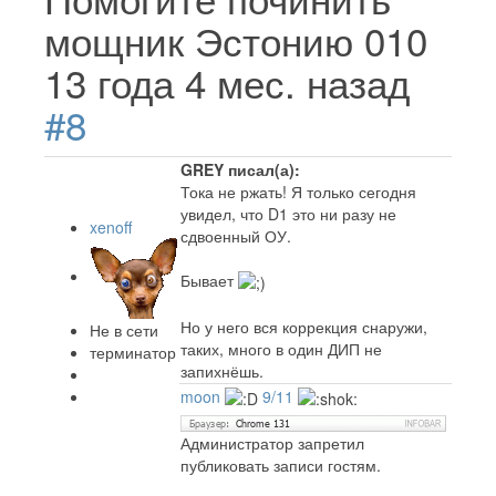
мощник Эстонию 010
13 года 4 мес. назад
#8
GREY писал(а):
Тока не ржать! Я только сегодня
увидел, что D1 это ни разу не
xenoff
сдвоенный ОУ.
Бывает
Но у него вся коррекция снаружи,
Не в сети
таких, много в один ДИП не
терминатор
запихнёшь.
moon
9/11
Администратор запретил
публиковать записи гостям.