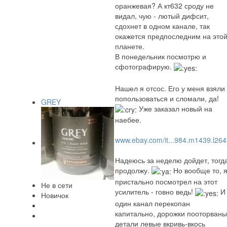
оранжевая? А кт632 сроду не
видал, чую - лютый дифсит,
сдохнет в одном канале, так
окажется предпоследним на это
планете.
В понедельник посмотрю и
сфотографирую.
Нашел я отсос. Его у меня взяли
попользоваться и сломали, да!
GREY
Уже заказал новый на
наебее.
www.ebay.com/it...984.m1439.l26
Надеюсь за неделю дойдет, тогд
продолжу.
Но вообще то, 
пристально посмотрел на этот
Не в сети
усилитель - говно ведь!
И
Новичок
один канал перекопан
капитально, дорожки пооторваны
детали левые вкривь-вкось