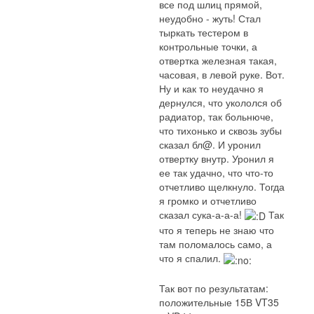
все под шлиц прямой,
неудобно - жуть! Стал
тыркать тестером в
контрольные точки, а
отвертка железная такая,
часовая, в левой руке. Вот.
Ну и как то неудачно я
дернулся, что укололся об
радиатор, так больнюче,
что тихонько и сквозь зубы
сказал бл@. И уронил
отвертку внутр. Уронил я
ее так удачно, что что-то
отчетливо щелкнуло. Тогда
я громко и отчетливо
сказал сука-а-а-а!
Так
что я теперь не знаю что
там поломалось само, а
что я спалил.
Так вот по результатам:
положительные 15В VT35