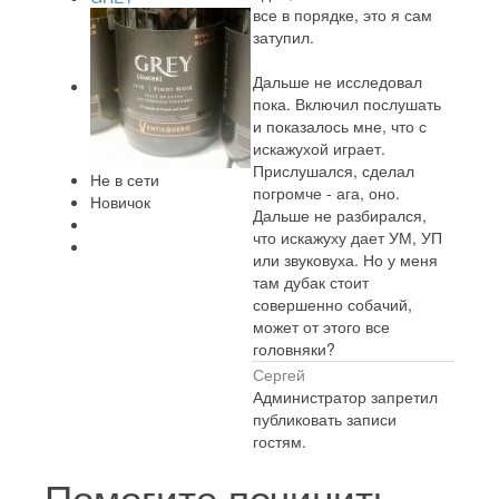
все в порядке, это я сам
затупил.
Дальше не исследовал
пока. Включил послушать
и показалось мне, что с
искажухой играет.
Прислушался, сделал
Не в сети
погромче - ага, оно.
Новичок
Дальше не разбирался,
что искажуху дает УМ, УП
или звуковуха. Но у меня
там дубак стоит
совершенно собачий,
может от этого все
головняки?
Сергей
Администратор запретил
публиковать записи
гостям.
Помогите починить