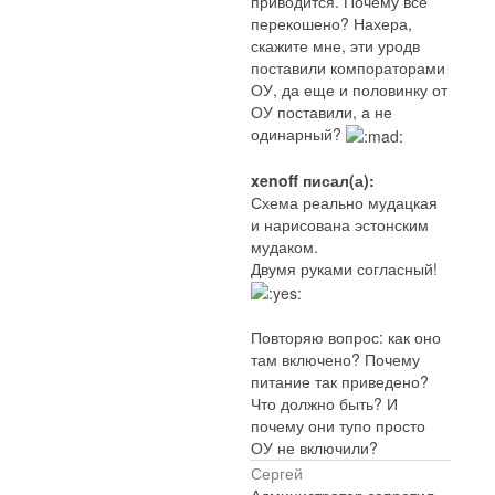
приводится. Почему все
перекошено? Нахера,
скажите мне, эти уродв
поставили компораторами
ОУ, да еще и половинку от
ОУ поставили, а не
одинарный?
xenoff писал(а):
Схема реально мудацкая
и нарисована эстонским
мудаком.
Двумя руками согласный!
Повторяю вопрос: как оно
там включено? Почему
питание так приведено?
Что должно быть? И
почему они тупо просто
ОУ не включили?
Сергей