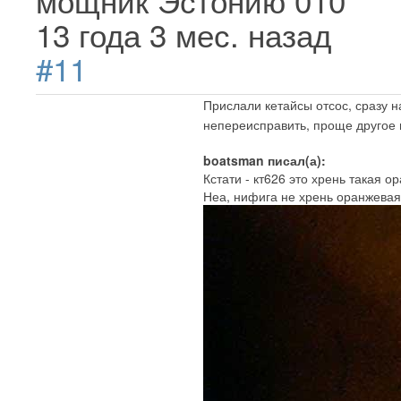
мощник Эстонию 010
13 года 3 мес. назад
#11
Прислали кетайсы отсос, сразу 
непереисправить, проще другое 
boatsman писал(а):
Кстати - кт626 это хрень такая 
Неа, нифига не хрень оранжевая.