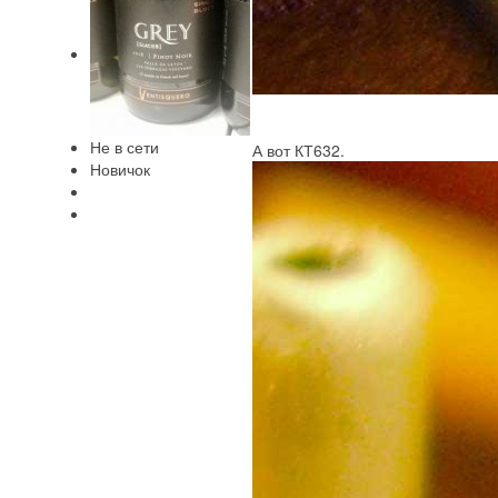
Не в сети
А вот КТ632.
Новичок