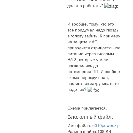
должно работать?
И вообще, тому, кто это
все придумал надо гвоздь
в голову забить. К примеру
на защите к АС
приводится отрицательное
питание через килоомы
R5-8, которые у меня
раскалились до
потемнения ПП. И вообще
схема перекрученая,
нафига так закручивать то
надо так?
Схема прилагается.
Вложенный файл:
Имя файла:
e010power.zip
Размер файла:108 KB