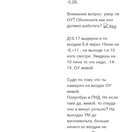
-0,2В.
Внимание вопрос: умер ли
ОУ? Объясните как оно
должно работать?
Д16,17 выдерни и по
входам 5,4 через 10ком на
-6,+11 , на выходе т.е.10
ноге смотри. Увидишь на
10 пине то что надо, -14-
15, ОУ живой.
Судя по тому что ты
намерял на входах ОУ
живой.
Попробую в ПНД. Но если
таки да, живой, то откуда
оно в минус уплыло? На
выходах УМ до
милливольта, больше
ничего ко входам не