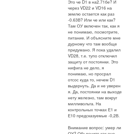
Это че D1 в на2.71бе? И
через VD22 и VD16 на
землю остается как раз
-0.63В? Или че или как?
Там ОУ включен так, как я
не понимаю, посмотрите,
питание. И объясните мне
дурному что там вообще
придумано. Я пока удалил
VD28, т.е. тупо отключил
защиту от постоянки. Это
нифига не дело, я
понимаю, но просрал
отсос куда то, нечем D1
выдернуть. Да и не уверен
я. Да, постоянки на выходе
нету железно, там вокруг
милливольта. На
контрольных точках Е1 и
Е10 предсказуемые -0,2В.
Внимание вопрос: умер ли
ОУ? Объясните как оно