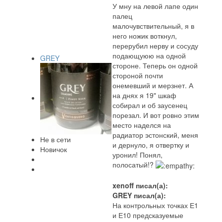
У мну на левой лапе один
палец
малочувствительный, я в
него ножик воткнул,
перерубил нерву и сосуду
подающуюю на одной
GREY
стороне. Теперь он одной
стороной почти
онемевший и мерзнет. А
на днях я 19" шкаф
собирал и об заусенец
порезал. И вот ровно этим
место наделся на
радиатор эстонский, меня
Не в сети
и дернуло, я отвертку и
Новичок
уронил! Понял,
полосатый!?
xenoff писал(а):
GREY писал(а):
На контрольных точках Е1
и Е10 предсказуемые