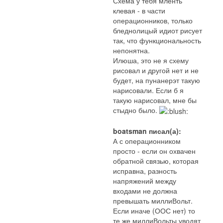
Схема у тебя мленть
клевая - в части
операционников, только
бледнолицый идиот рисует
так, что функциональность
непонятна.
Илюша, это не я схему
рисовал и другой нет и не
будет, на пунанерэт такую
нарисовали. Если б я
такую нарисовал, мне бы
стыдно было.
boatsman писал(а):
А с операционником
просто - если он охвачен
обратной связью, которая
исправна, разность
напряжений между
входами не должна
превышать миллиВольт.
Если иначе (ООС нет) то
те же миллиВольты уводят