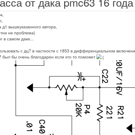
асса от дака pmc63
16 года
к,
п,
а д1 вышеуказанного автора,
сотни не проблема)
г в самом даке...
ользовать с дц? в частности с 1853 в дифференциальном включени
? был бы очень благодарен если кто то поможет