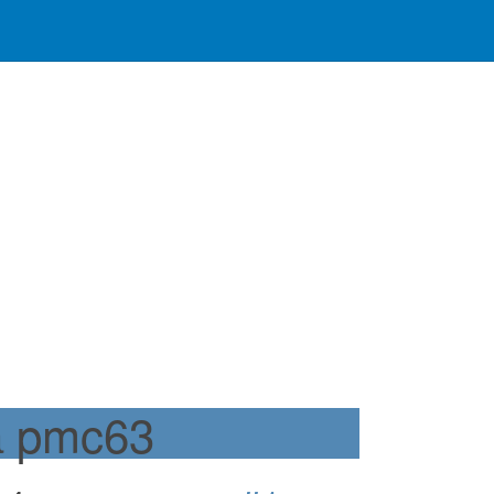
а pmc63