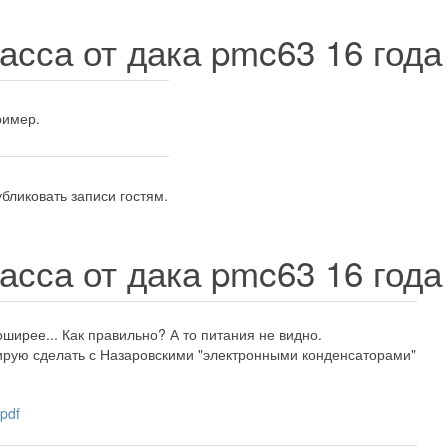
асса от дака pmc63
16 года
ример.
бликовать записи гостям.
асса от дака pmc63
16 года
ширее... Как правильно? А то питания не видно.
ирую сделать с Назаровскими "электронными конденсаторами"
pdf