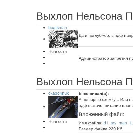
Выхлоп Нельсона П
boatsman
Да и поглубжее, в пдф нап
Не в сети
Администратор запретил пу
Выхлоп Нельсона П
cka3o4nuk
Elms писал(а):
А поширше схемку... Или по
пдф в атаче, питание план
Вложенный файл:
Не в сети
Имя файла:
d1_srv_man_1.
Размер файла:239 KB