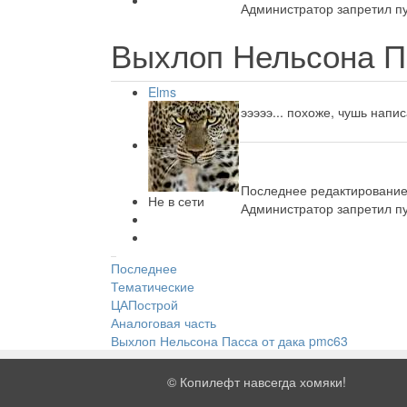
Администратор запретил пу
Выхлоп Нельсона П
Elms
эээээ... похоже, чушь напи
Последнее редактирование:
Не в сети
Администратор запретил пу
Последнее
Тематические
ЦАПострой
Аналоговая часть
Выхлоп Нельсона Пасса от дака pmc63
©
Копилефт навсегда хомяки!