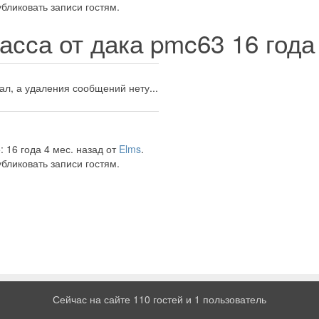
бликовать записи гостям.
асса от дака pmc63
16 года
сал, а удаления сообщений нету...
 16 года 4 мес. назад от
Elms
.
бликовать записи гостям.
Сейчас на сайте 110 гостей и 1 пользователь