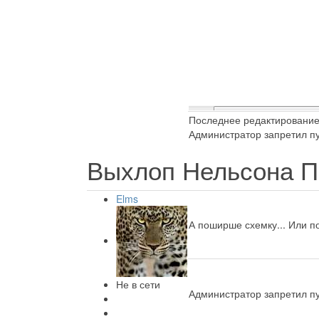
Последнее редактирование:
Администратор запретил пу
Выхлоп Нельсона П
Elms
А поширше схемку... Или по
Не в сети
Администратор запретил пу