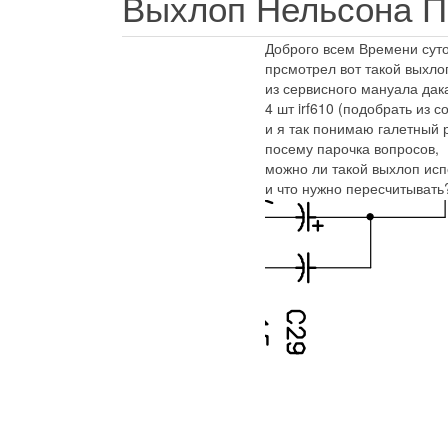
Выхлоп Нельсона П
Доброго всем Времени суто
прсмотрел вот такой выхло
из сервисного мануала дак
4 шт irf610 (подобрать из 
и я так понимаю галетный р
посему парочка вопросов,
можно ли такой выхлоп исп
и что нужно пересчитывать