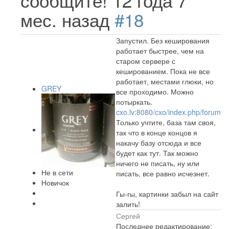
сообщите!
12 года 7
мес. назад
#18
Запустил. Без кеширования
работает быстрее, чем на
старом сервере с
кешированием. Пока не все
работает, местами глюки, но
GREY
все проходимо. Можно
потыркать.
cxo.lv:8080/cxo/index.php/forum
Только учтите, база там своя,
так что в конце концов я
накачу базу отсюда и все
будет как тут. Так можно
ничего не писать, ну или
Не в сети
писать, все равно исчезнет.
Новичок
Гы-гы, картинки забыл на сайт
залить!
Сергей
Последнее редактирование: