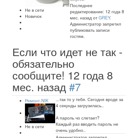
Последнее
Не в сети
редактирование: 12 года 8
Новичок
мес. назад от
GREY
.
Администратор запретил
публиковать записи
гостям.
Если что идет не так -
обязательно
сообщите!
12 года 8
мес. назад
#7
...так то у тебя. Сегодня вроде за
Ремонт-NIK
4 секунды загрузилась..
А пароль чо слетает?
Каждый раз вводить пароль не
Не в сети
очень удобно..
Администратор запретил