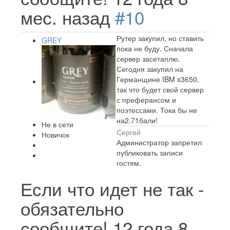
мес. назад
#10
Рутер закупил, но ставить
GREY
пока не буду. Сначала
сервер засетаплю.
Сегодня закупил на
Германщине IBM x3650,
так что будет свой сервер
с преферансом и
поэтессами. Тока бы не
на2.71бали!
Не в сети
Сергей
Новичок
Администратор запретил
публиковать записи
гостям.
Если что идет не так -
обязательно
сообщите!
12 года 8