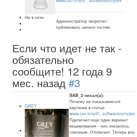
www.cxo.lv/soft...softwarecomplex
Не в сети
Администратор запретил
публиковать записи гостям.
Если что идет не так -
обязательно
сообщите!
12 года 9
мес. назад
#3
SAB_2 писал(а):
Почему не показываются
GREY
картинки в статье
www.cxo.lv/soft...softwarecomplex
Пдключил еще один вариант
кеширования - оно оказалось
глючным. Отключил. Теперь все