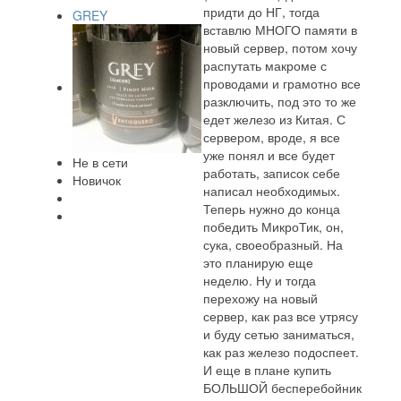
придти до НГ, тогда
GREY
вставлю МНОГО памяти в
новый сервер, потом хочу
распутать макроме с
проводами и грамотно все
разключить, под это то же
едет железо из Китая. С
сервером, вроде, я все
уже понял и все будет
Не в сети
работать, записок себе
Новичок
написал необходимых.
Теперь нужно до конца
победить МикроТик, он,
сука, своеобразный. На
это планирую еще
неделю. Ну и тогда
перехожу на новый
сервер, как раз все утрясу
и буду сетью заниматься,
как раз железо подоспеет.
И еще в плане купить
БОЛЬШОЙ бесперебойник