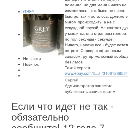
поменял, но для меня ничего не
изменилось - как было не очень
GREY
быстро, так и осталось. Долнжо в
мигом происходить, а не с
секундной паузой. Не хватает ду
у машины, она страницы генерит
по пол секунды - секунде.
Ничего, налажу все - будет летат
ветром. Сервер с офигенным
запасом, рутер железный вообщ
Не в сети
без лагов.
Новичок
Такой сервер:
www.ebay.com/it...z-/3108126958
Сергей
Администратор запретил
публиковать записи гостям.
Если что идет не так -
обязательно
сообщите!
12 года 7