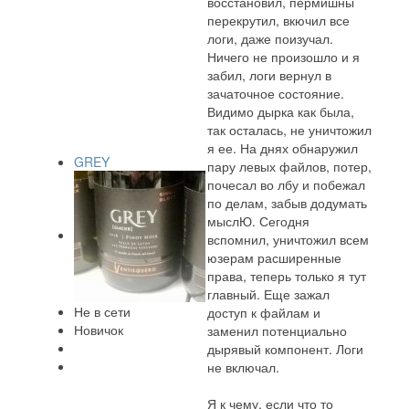
восстановил, пермишны
перекрутил, вкючил все
логи, даже поизучал.
Ничего не произошло и я
забил, логи вернул в
зачаточное состояние.
Видимо дырка как была,
так осталась, не уничтожил
я ее. На днях обнаружил
GREY
пару левых файлов, потер,
почесал во лбу и побежал
по делам, забыв додумать
мыслЮ. Сегодня
вспомнил, уничтожил всем
юзерам расширенные
права, теперь только я тут
главный. Еще зажал
Не в сети
доступ к файлам и
Новичок
заменил потенциально
дырявый компонент. Логи
не включал.
Я к чему, если что то