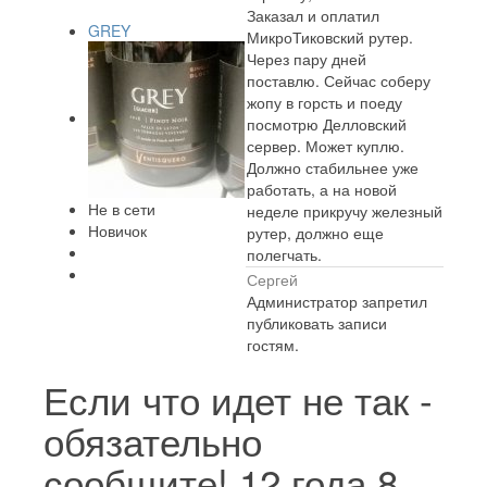
Заказал и оплатил
GREY
МикроТиковский рутер.
Через пару дней
поставлю. Сейчас соберу
жопу в горсть и поеду
посмотрю Делловский
сервер. Может куплю.
Должно стабильнее уже
работать, а на новой
Не в сети
неделе прикручу железный
Новичок
рутер, должно еще
полегчать.
Сергей
Администратор запретил
публиковать записи
гостям.
Если что идет не так -
обязательно
сообщите!
12 года 8