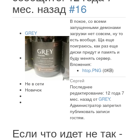
мес. назад
#16
В покое, со всеми
запущенными демонами
GREY
загрузки нет совсем, ну то
есть вообще. Ща еще
поиграюсь, как раз еще
диски придут и память и
буду менять сервер.
Вложения:
htop.PNG
(0KB)
Сергей
Не в сети
Последнее
Новичок
редактирование: 12 года 7
мес. назад от
GREY
.
Администратор запретил
публиковать записи
гостям.
Если что идет не так -