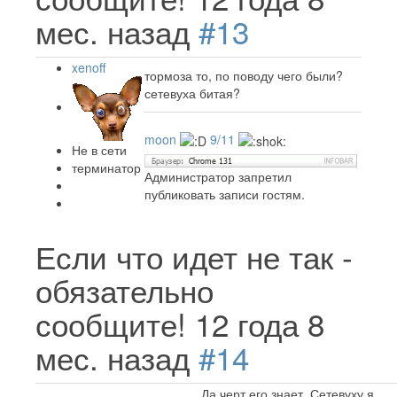
мес. назад
#13
xenoff
тормоза то, по поводу чего были?
сетевуха битая?
moon
9/11
Не в сети
терминатор
Администратор запретил
публиковать записи гостям.
Если что идет не так -
обязательно
сообщите!
12 года 8
мес. назад
#14
Да черт его знает. Сетевуху я