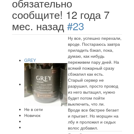
обязательно
сообщите!
12 года 7
мес. назад
#23
Ну все, успешно перехали,
вроде. Постараюсь завтра
приладить бэкап, пока,
думаю, как нибудь
GREY
переживем пару дней. На
всякий пожарный сразу
сбэкапил как есть.
Старый сервер не
разрушил, просто провод
из него вытащил, нужно
будет потом пойти
выключить, что ли.
Не в сети
Вроде все бвстрее бегает
Новичок
и прыгает. Но морщин на
лбу я проложил и седых
волос добавил.