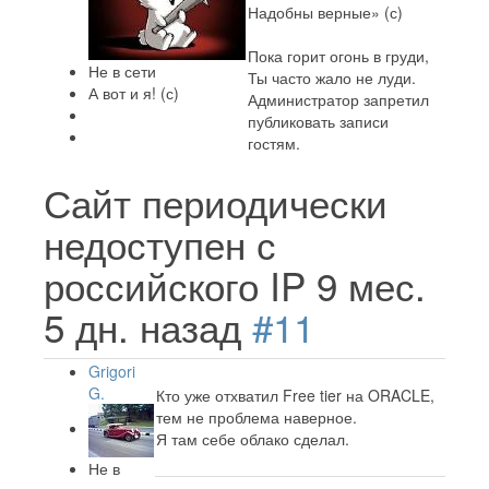
Надобны верные» (с)
Пока горит огонь в груди,
Не в сети
Ты часто жало не луди.
А вот и я! (с)
Администратор запретил
публиковать записи
гостям.
Сайт периодически
недоступен с
российского IP
9 мес.
5 дн. назад
#11
Grigori
G.
Кто уже отхватил Free tier на ORACLE,
тем не проблема наверное.
Я там себе облако сделал.
Не в