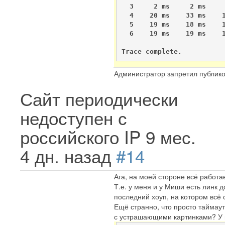
  3     2 ms     2 ms     
  4    20 ms    33 ms    1
  5    19 ms    18 ms    1
  6    19 ms    19 ms    1
Trace complete.
Администратор запретил публико
Сайт периодически
недоступен с
российского IP
9 мес.
4 дн. назад
#14
Ага, на моей стороне всё работае
Т.е. у меня и у Миши есть линк 
последний хоуп, на котором всё
Ещё странно, что просто таймаут
с устрашающими картинками? У 