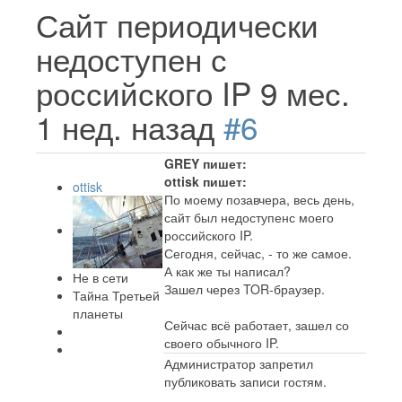
Сайт периодически
недоступен с
российского IP
9 мес.
1 нед. назад
#6
GREY пишет:
ottisk пишет:
ottisk
По моему позавчера, весь день,
сайт был недоступенс моего
российского IP.
Сегодня, сейчас, - то же самое.
А как же ты написал?
Не в сети
Зашел через TOR-браузер.
Тайна Третьей
планеты
Сейчас всё работает, зашел со
своего обычного IP.
Администратор запретил
публиковать записи гостям.