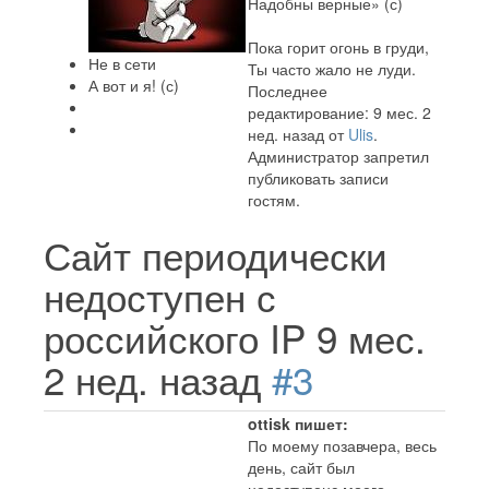
Надобны верные» (с)
Пока горит огонь в груди,
Не в сети
Ты часто жало не луди.
А вот и я! (с)
Последнее
редактирование: 9 мес. 2
нед. назад от
Ulis
.
Администратор запретил
публиковать записи
гостям.
Сайт периодически
недоступен с
российского IP
9 мес.
2 нед. назад
#3
ottisk пишет:
По моему позавчера, весь
день, сайт был