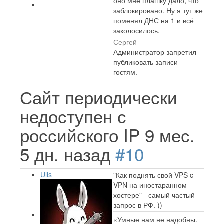
оно мне плашку дало, что
заблокировано. Ну я тут же
поменял ДНС на 1 и всё
заколосилось.
Сергей
Администратор запретил
публиковать записи
гостям.
Сайт периодически
недоступен с
российского IP
9 мес.
5 дн. назад
#10
Ulis
"Как поднять свой VPS c
VPN на иностаранном
хостере" - самый частый
запрос в РФ. ))
«Умные нам не надобны.