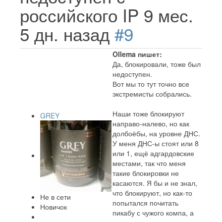
российского IP
9 мес.
5 дн. назад
#9
Ollema пишет:
Да, блокировали, тоже был
недоступен.
Вот мы то тут точно все
экстремисты собрались.
Наши тоже блокируют
GREY
направо-налево, но как
долбоёбы, на уровне ДНС.
У меня ДНС-ы стоят или 8
или 1, ещё адгардовские
местами, так что меня
такие блокировки не
касаются. Я бы и не знал,
что блокируют, но как-то
Не в сети
попытался почитать
Новичок
пикабу с чужого компа, а