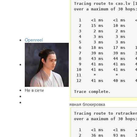
Tracing route to cxo.lv [1
over a maximum of 30 hops:
  1    <1 ms    <1 ms    <
  2    15 ms    10 ms     
  3     2 ms     2 ms     
  4     3 ms     3 ms     
Openreel
  5     3 ms     3 ms     
  6    18 ms    17 ms    1
  7    39 ms    39 ms    3
  8    43 ms    44 ms    4
  9    41 ms    41 ms    4
 10    41 ms    41 ms    4
 11     *        *        
 12    41 ms    40 ms    4
Не в сети
Trace complete.
явная блокировка
Tracing route to rutracker
over a maximum of 30 hops:
  1    <1 ms    <1 ms    <
  2    36 ms    93 ms    3