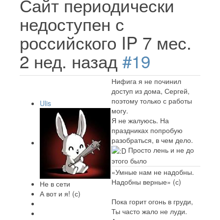
Сайт периодически
недоступен с
российского IP
7 мес.
2 нед. назад
#19
Нифига я не починил
доступ из дома, Сергей,
поэтому только с работы
Ulis
могу.
Я не жалуюсь. На
праздниках попробую
разобраться, в чем дело.
Просто лень и не до
этого было
«Умные нам не надобны.
Надобны верные» (с)
Не в сети
А вот и я! (с)
Пока горит огонь в груди,
Ты часто жало не луди.