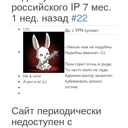
российского IP
7 мес.
1 нед. назад
#22
Ulis
Да, с VPN пускает
«Умные нам не надобны.
Надобны верные» (с)
Пока горит огонь в груди,
Ты часто жало не луди.
Администратор запретил
Не в сети
публиковать записи
А вот и я! (с)
гостям.
Сайт периодически
недоступен с