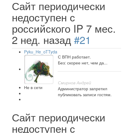
Сайт периодически
недоступен с
российского IP
7 мес.
2 нед. назад
#21
Pyku_He_oTTyda
С ВПН работает.
Без: скорее нет, чем да...
Смирнов Андрей
Не в сети
Администратор запретил
публиковать записи гостям.
Сайт периодически
недоступен с