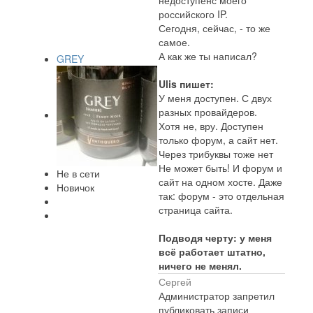
недоступенс моего
российского IP.
Сегодня, сейчас, - то же
самое.
А как же ты написал?
GREY
Ulis пишет:
У меня доступен. С двух
разных провайдеров.
Хотя не, вру. Доступен
только форум, а сайт нет.
Через трибуквы тоже нет
Не может быть! И форум и
Не в сети
сайт на одном хосте. Даже
Новичок
так: форум - это отдельная
страница сайта.
Подводя черту: у меня
всё работает штатно,
ничего не менял.
Сергей
Администратор запретил
публиковать записи