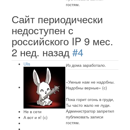
гостям.
Сайт периодически
недоступен с
российского IP
9 мес.
2 нед. назад
#4
Ulis
Из дома заработало.
«Умные нам не надобны.
Надобны верные» (с)
Пока горит огонь в груди,
Ты часто жало не луди.
Администратор запретил
Не в сети
публиковать записи
А вот и я! (с)
гостям.