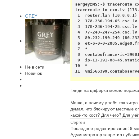
sergey@MS:~$ traceroute cx
traceroute to cxo.lv (173.
GREY
 1  router.lan (10.0.0.1) 
 2  178-236-194-65.csc.lv 
 3  178-236-194-25.csc.lv 
 4  77-240-247-254.csc.lv 
 5  80.232.190.249 (80.232
 6  et-6-0-0-2885.edge8.fr
 7  *

 8  contabofrance-ic-39081
 9  ip-11-191-88-45.static
10  *

Не в сети
11  vmi566399.contaboserv
Новичок
Глядя на циферки можно поражат
Миша, а почему у тебя так хитро
думал, что блокируют местные оп
какой-то хост? Для чего? Для учё
Сергей
Последнее редактирование: 9 мес
Администратор запретил публико