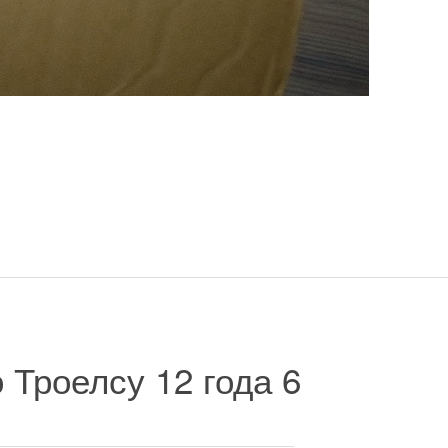
о Троелсу
12 года 6