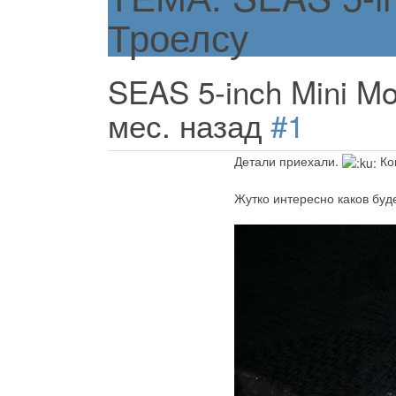
Троелсу
SEAS 5-inch Mini M
мес. назад
#1
Детали приехали.
Ког
Жутко интересно каков буде