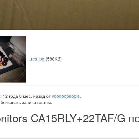
...res.jpg
(588KB)
 12 года 6 мес. назад от
voodoopeople
.
бликовать записи гостям.
onitors CA15RLY+22TAF/G п