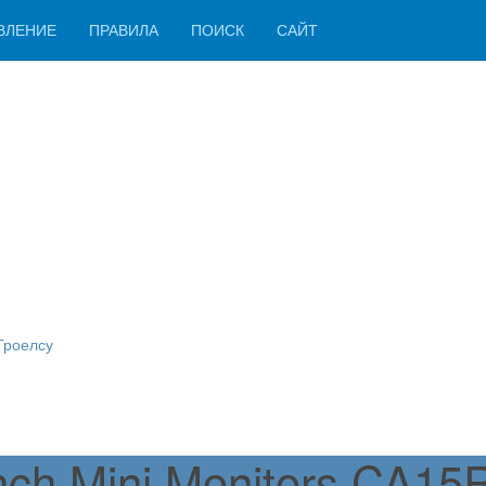
ВЛЕНИЕ
ПРАВИЛА
ПОИСК
САЙТ
Троелсу
ch Mini Monitors CA1