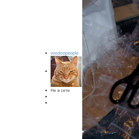
voodoopeople
Не в сети