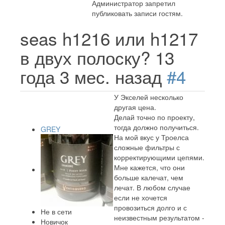
Администратор запретил
публиковать записи гостям.
seas h1216 или h1217
в двух полоску?
13
года 3 мес. назад
#4
У Экселей несколько
другая цена.
Делай точно по проекту,
тогда должно получиться.
GREY
На мой вкус у Троелса
сложные фильтры с
корректирующими цепями.
Мне кажется, что они
больше калечат, чем
лечат. В любом случае
если не хочется
провозиться долго и с
Не в сети
неизвестным результатом -
Новичок