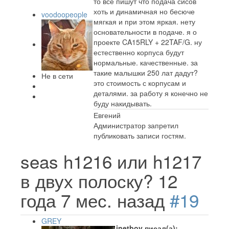
то все пишут что подача сисов
хоть и динамичная но бесюче
voodoopeople
мягкая и при этом яркая. нету
основательности в подаче. я о
проекте CA15RLY + 22TAF/G. ну
естественно корпуса будут
нормальные. качественные. за
такие малышки 250 лат дадут?
Не в сети
это стоимость с корпусам и
деталями. за работу я конечно не
буду накидывать.
Евгений
Администратор запретил
публиковать записи гостям.
seas h1216 или h1217
в двух полоску?
12
года 7 мес. назад
#19
GREY
inetboy писал(а):