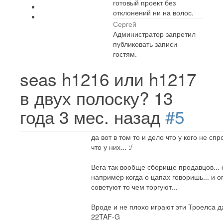
готовый проект без
отклонений ни на волос.
Сергей
Администратор запретил
публиковать записи
гостям.
seas h1216 или h1217
в двух полоску?
13
года 3 мес. назад
#5
да вот в том то и дело что у кого не спр
что у них... :/
Вега так вообще сборище продавцов... 
например когда о цапах говоришь... и о
советуют то чем торгуют...
Вроде и не плохо играют эти Троелса 
22TAF-G