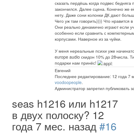
сказать пердёшь когда подвес бедняга 
закончился. Далее сцена. Конечно же 
нету. Даже сони колонки ДК дают больше
Чего уж там говорить)))) Что нравится в
Они реально динамично играют если уч
особенно если сравнить с компютерным
корпусами. Наверное из за чуйки.
У меня нереальные психи уже начинатс
europe audio скидон 10% до 28числа. 
подарки нам принёс!
Евгений
Последнее редактирование: 12 года 7 м
voodoopeople
.
Администратор запретил публиковать з
seas h1216 или h1217
в двух полоску?
12
года 7 мес. назад
#16