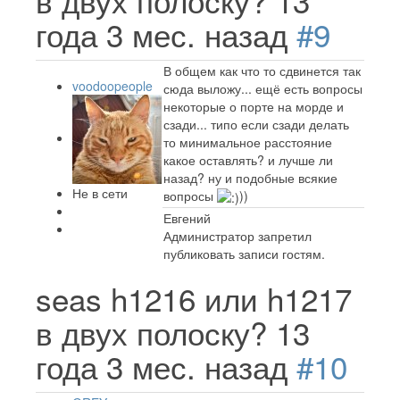
в двух полоску?
13
года 3 мес. назад
#9
В общем как что то сдвинется так
voodoopeople
сюда выложу... ещё есть вопросы
некоторые о порте на морде и
сзади... типо если сзади делать
то минимальное расстояние
какое оставлять? и лучше ли
назад? ну и подобные всякие
Не в сети
вопросы
))
Евгений
Администратор запретил
публиковать записи гостям.
seas h1216 или h1217
в двух полоску?
13
года 3 мес. назад
#10