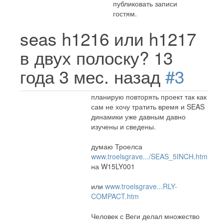
публиковать записи
гостям.
seas h1216 или h1217
в двух полоску?
13
года 3 мес. назад
#3
планирую повторять проект так как
сам не хочу тратить время и SEAS
динамики уже давным давно
изучены и сведены.
думаю Троелса
www.troelsgrave.../SEAS_5INCH.htm
на W15LY001
или
www.troelsgrave...RLY-
COMPACT.htm
Человек с Веги делал множество