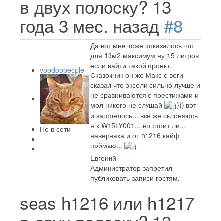
в двух полоску?
13
года 3 мес. назад
#8
Да вот мне тоже показалось что
для 13м2 максимум ну 15 литров
если найти такой проект.
voodoopeople
Сказочник он же Макс с веги
сказал что эксели сильно лучше и
не сравниваются с престижами и
мол никого не слушай
))) вот
и загорелось... всё же склоняюсь
я к W15LY001... но стоит ли...
Не в сети
наверняка и от h1216 кайф
поймаю...
Евгений
Администратор запретил
публиковать записи гостям.
seas h1216 или h1217