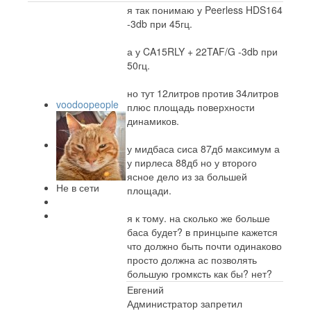
я так понимаю у Peerless HDS164
-3db при 45гц.
а у CA15RLY + 22TAF/G -3db при
50гц.
но тут 12литров против 34литров
voodoopeople
плюс площадь поверхности
динамиков.
у мидбаса сиса 87дб максимум а
у пирлеса 88дб но у второго
ясное дело из за большей
Не в сети
площади.
я к тому. на сколько же больше
баса будет? в принцыпе кажется
что должно быть почти одинаково
просто должна ас позволять
большую громксть как бы? нет?
Евгений
Администратор запретил