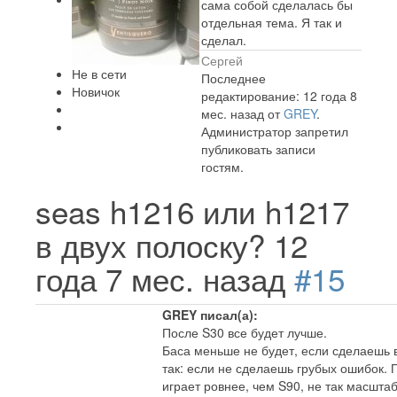
сама собой сделалась бы
отдельная тема. Я так и
сделал.
Сергей
Не в сети
Последнее
Новичок
редактирование: 12 года 8
мес. назад от
GREY
.
Администратор запретил
публиковать записи
гостям.
seas h1216 или h1217
в двух полоску?
12
года 7 мес. назад
#15
GREY писал(а):
После S30 все будет лучше.
Баса меньше не будет, если сделаешь 
так: если не сделаешь грубых ошибок.
играет ровнее, чем S90, не так масшта