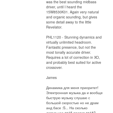
was the best sounding midbass
driver, until I heard the
15W8530K01. Again very natural
and organic sounding, but gives
some detail away to the little
Revelator.
PHL1120 - Stunning dynamics and
virtually unlimited headroom.
Fantastic presence, but not the
most tonally accurate driver.
Requires a lot of correction in XO,
and probably best suited for active
crossover.
James
Динамика для меня приоритет!
Электронная музыка да и вообще
быструю музыку слушаю с
большой скоростью но не драм
анд басе :S... На сколько
детальнее ca15 против ca18?