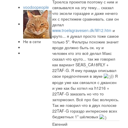
Троелса проектов поэтому с ним и
voodoopeople
связывался на эту тему... сказал
что эксели гораздее и даже нечего
их с престижем сравнивать. сам он
делал
www.troelsgravesen.dk/W12.htm
и
круто... я думал просто тоже самое
Не в сети
только 5". Фильтры похожие значит
вроде должно быть ок. ну и
человек кто это всё делал Макс
сказал что круто... так же говорил
как вариант SEAS_CA18RLY +
22TAF-G. Я ему правда описывал
свои предпочтения в звуке
)) Я
вроде уже как связался с джансен
и уже как бы хотел на h1216 +
22TAF-G заказать но что то
затормозил. Всё про бас волнуюсь.
Так же говорил что в двух полоске
22TAF-G гораздо интереснее всех
бюджетных 1" шёлковых
Евгений