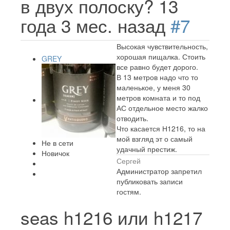
в двух полоску?
13
года 3 мес. назад
#7
Высокая чувствительность,
хорошая пищалка. Стоить
GREY
все равно будет дорого.
В 13 метров надо что то
маленькое, у меня 30
метров комната и то под
АС отдельное место жалко
отводить.
Что касается Н1216, то на
мой взгляд эт о самый
Не в сети
удачный престиж.
Новичок
Сергей
Администратор запретил
публиковать записи
гостям.
seas h1216 или h1217