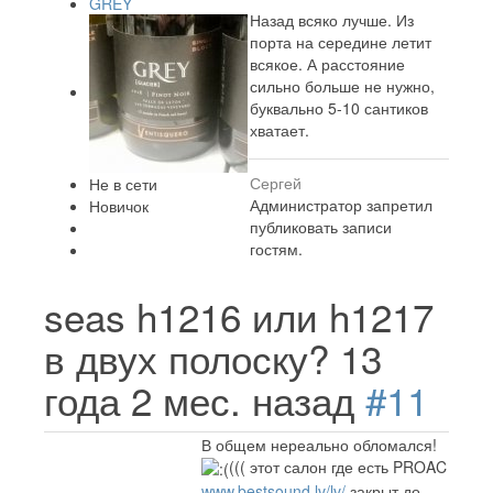
GREY
Назад всяко лучше. Из
порта на середине летит
всякое. А расстояние
сильно больше не нужно,
буквально 5-10 сантиков
хватает.
Сергей
Не в сети
Администратор запретил
Новичок
публиковать записи
гостям.
seas h1216 или h1217
в двух полоску?
13
года 2 мес. назад
#11
В общем нереально обломался!
((( этот салон где есть PROAC
www.bestsound.lv/lv/
закрыт до