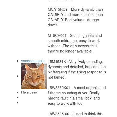
MCA15RCY - More dynamic than
CA15RLY and more detailed than
CA18RLY. Best value midrange
driver.
M15CH001 - Stunningly real and
smooth midrange, easy to work
with too. The only downside is
they're no longer available.
voodoopeople
15M4531K - Very lively sounding,
dynamic and detailed, but can be a
bit fatiguing if the rising response is
not tamed.
15W8530K01 - A most organic and
Не в сети
fulsome sounding driver. Really
hard to fault in a small box, and
easy to work with too.
18W8535-00 - I used to think this