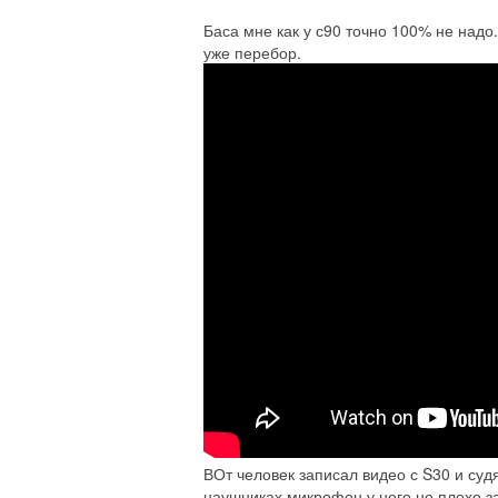
Баса мне как у с90 точно 100% не надо
уже перебор.
ВОт человек записал видео с S30 и судя
наушниках микрофон у него не плохо з