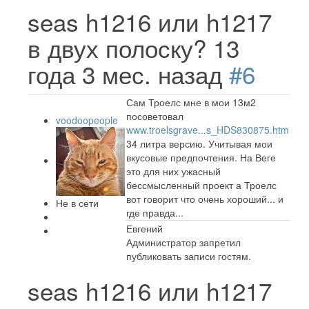
seas h1216 или h1217
в двух полоску?
13
года 3 мес. назад
#6
Сам Троелс мне в мои 13м2
посоветовал
voodoopeople
www.troelsgrave...s_HDS830875.htm
34 литра версию. Учитывая мои
вкусовые предпочтения. На Веге
это для них ужасный
бессмысленный проект а Троелс
вот говорит что очень хороший... и
Не в сети
где правда...
Евгений
Администратор запретил
публиковать записи гостям.
seas h1216 или h1217