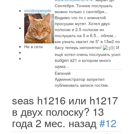
Сентебря. Точнее послушать
voodoopeople
можно только с сентября...
Видимо что то с комнатой
просушки мутят. Хотел двух
полоски и 2.5 полоски их
послушать на 5 и 6.5... облом...
как узнать хватит ли 5" в 13м2 по
Не в сети
басу теперь непонятно!
((( И
ещё хотел очень послушать усил
sudgen a21 о котором много
шума...
Евгений
Администратор запретил
публиковать записи гостям.
seas h1216 или h1217
в двух полоску?
13
года 2 мес. назад
#12