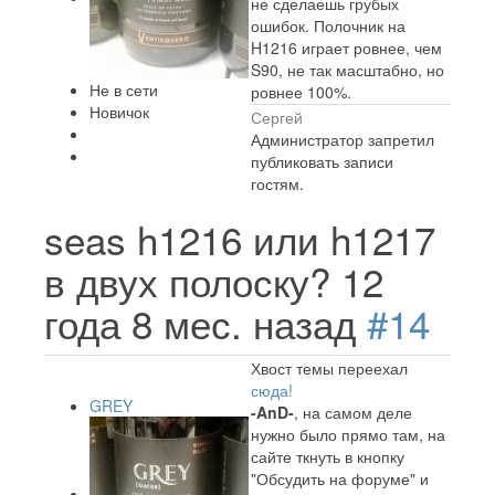
не сделаешь грубых
ошибок. Полочник на
H1216 играет ровнее, чем
S90, не так масштабно, но
Не в сети
ровнее 100%.
Новичок
Сергей
Администратор запретил
публиковать записи
гостям.
seas h1216 или h1217
в двух полоску?
12
года 8 мес. назад
#14
Хвост темы переехал
сюда!
GREY
-AnD-
, на самом деле
нужно было прямо там, на
сайте ткнуть в кнопку
"Обсудить на форуме" и