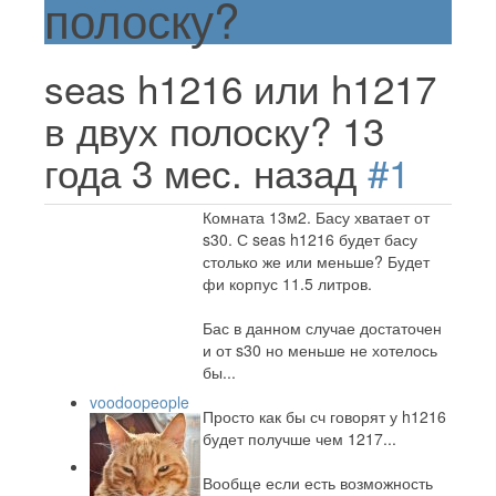
полоску?
seas h1216 или h1217
в двух полоску?
13
года 3 мес. назад
#1
Комната 13м2. Басу хватает от
s30. С seas h1216 будет басу
столько же или меньше? Будет
фи корпус 11.5 литров.
Бас в данном случае достаточен
и от s30 но меньше не хотелось
бы...
voodoopeople
Просто как бы сч говорят у h1216
будет получше чем 1217...
Вообще если есть возможность