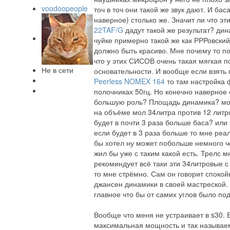
voodoopeople
точ в точ они такой же звук дают. И бас
наверное) столько же. Значит ли что э
22TAF/G
дадут такой же результат? ди
чуйке примерно такой же как РРРовский
должно быть красиво. Мне почему то п
что у этих СИСОВ очень такая мягкая п
Не в сети
основательности. И вообще если взять 
Peerless NOMEX 164
то там настройка 
полочниках 50гц. Но конечно наверное
большую роль? Площадь динамика? мо
на объёме мол 34литра против 12 литро
будет в почти 3 раза больше баса? или 
если будет в 3 раза больше то мне реа
бы хотел ну может побольше немного ч
жил бы уже с таким какой есть. Трелс мн
рекоминдует всё таки эти 34литровые с 
то мне стрёмно. Сам он говорит споко
джансен динамики в своей мастреской.
главное что бы от самих углов было под
Вообще что меня не устраивает в s30.
максимальная мощность и так называем