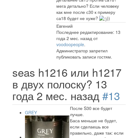
мега детально? Если человеку
как мне после с30 к примеру
са18 будет не хуже?
))
Евгений
Последнее редактирование: 13
года 2 мес. назад от
voodoopeople
.
Администратор запретил
публиковать записи гостям.
seas h1216 или h1217
в двух полоску?
13
года 2 мес. назад
#13
После S30 все будет
GREY
лучше.
Баса меньше не будет,
если сделаешь все
правильно, даже так: если