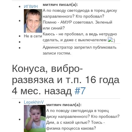
митяич писал(а):
ИГВИН
А по поводу светодиода в торец диску
направленного? Кто пробовал?
Помню - АМУР советовал. Зеленый
или синий?
Каюсь - не пробовал, а ведь нетрудно
Не в сети
сделать, и даже с выключателем
Администратор запретил публиковать
записи гостям.
Конуса, вибро-
развязка и т.п.
16 года
4 мес. назад
#7
LepekhinV
митяич писал(а):
А по поводу светодиода в торец
диску направленного? Кто пробовал?
Дим, а с какой целью? Тоись -
физика процесса какова?