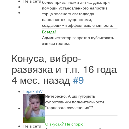
Не в сети
более привычными анти... диск при
помощи установленного напротив
торца зеленого светодиода
наполняется сущностями,
создающими эффект вовлеченности.
Всегда!
Администратор запретил публиковать
записи гостям.
Конуса, вибро-
развязка и т.п.
16 года
4 мес. назад
#9
LepekhinV
Интересно. А шо гуторють
супротивники пользительности
"торцевого озеленения"?
О вкусах? Не спорю!
Не в сети