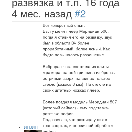
развязка и т.п.
16 года
4 мес. назад
#2
Вот конкретный опыт.
Был у меня плеер Меридиан 506.
Когда я ставил его на развязку, звук
был в области ВЧ более
проработанный, более ясный. Как
будто повышалось разрешение.
Виброразвязка состояла из плиты
мрамора, на ней три шипа из бронзы
остриями вверх, на шипах толстое
стекло (кажись 8 мм). На стекле на
своих штатных ножках плеер.
Более поздняя модель Меридиан 507
(который сейчас) - ему подставка-
развязка пофиг.
Подозреваю, что разница у них в
транспортах, и первичной обработке
ИГВИН
цифры.