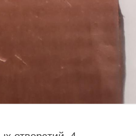
ых отверстий.
4