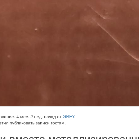
вание: 4 мес. 2 нед. назад от
GREY
.
тил публиковать записи гостям.
ки вместо металлизированн