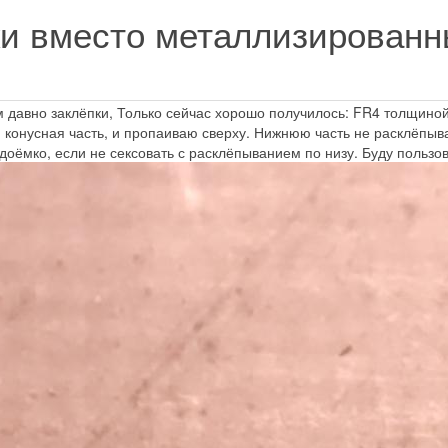
ки вместо металлизированн
1
 давно заклёпки, Только сейчас хорошо получилось: FR4 толщиной 2
м конусная часть, и пропаиваю сверху. Нижнюю часть не расклёпываю
удоёмко, если не сексовать с расклёпыванием по низу. Буду пользов