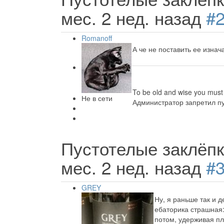
мес. 2 нед. назад
#
Romanoff
А че не поставить ее изнач
To be old and wise you must 
Не в сети
Администратор запретил пу
Пустотелые заклёп
мес. 2 нед. назад
#
GREY
Ну, я раньше так и д
ебаторика страшная:
потом, удерживая пл