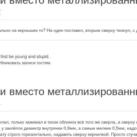
2
ально на кернышек то? На один поставил, вторым сверху тюкнул, с 
first be young and stupid.
бликовать записи гостям.
ки вместо металлизированн
3
елал, только зажимал в тиски обломок всё того же сверла, а сверх
 у заклёпок диаметр внутрянки 0,9мм, а самые мелкие 0,5мм, надо с
ату строго горизонтально, надавить сверху кернилкой. Просто стуч