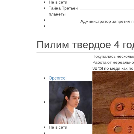
Не в сети
Тайна Третьей
планеты
Администратор запретил п
Пилим твердое
4 г
Покупалась нескольк
Работают нереально 
32 tpi по меди как п
Openreel
Не в сети