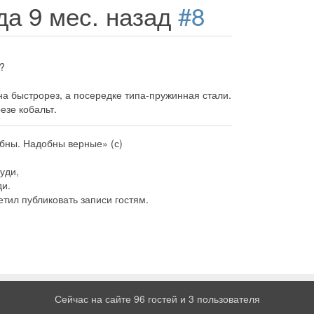
ода 9 мес. назад
#8
?
а быстрорез, а посередке типа-пружинная стали.
езе кобальт.
бны. Надобны верные» (с)
руди,
ди.
тил публиковать записи гостям.
Сейчас на сайте 96 гостей и 3 пользователя