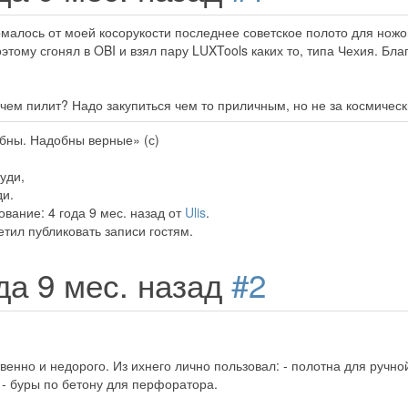
малось от моей косорукости последнее советское полото для ножо
этому сгонял в OBI и взял пару LUXTools каких то, типа Чехия. Бла
 чем пилит? Надо закупиться чем то приличным, но не за космическ
бны. Надобны верные» (с)
руди,
ди.
вание: 4 года 9 мес. назад от
Ulis
.
тил публиковать записи гостям.
ода 9 мес. назад
#2
енно и недорого. Из ихнего лично пользовал: - полотна для ручно
 - буры по бетону для перфоратора.