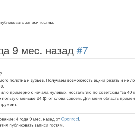
публиковать записи гостям.
ода 9 мес. назад
#7
?
ого полотна и зубьев. Получаем возможность ацкий резать и не лом
8.
илю примерно с начала нулевых, ностальгию по советским "за 40 к
е пользую меньше 24 tpi от слова совсем. Для меня область приме
трумент.
вание: 4 года 9 мес. назад от
Openreel
.
тил публиковать записи гостям.