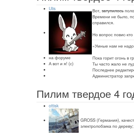
Ulis
Вот,
затупилось
поло
Времени не было, по
справился.
Но вопрос повис-кто
«Умные нам не надо
на форуме
Пока горит огонь в г
А вот и я! (с)
Ты часто жало не лу
Последнее редактиро
Администратор запре
Пилим твердое
4 г
ottisk
GROSS (Германия), качеств
электролобзика по дереву;