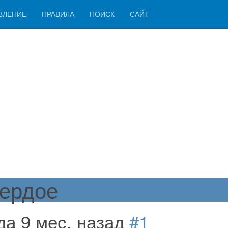
ВЛЕНИЕ
ПРАВИЛА
ПОИСК
САЙТ
ердое
ода 9 мес. назад
#1