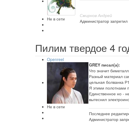
Смирнов Андрей
Не в сети
Администратор запретил 
Пилим твердое
4 г
Openreel
GREY писал(а):
Что значит биметалл
Разный материал сам
цельная болванка Р1
Я этими полотнами п
Единственное но - н
вытеснил электроинс
Не в сети
Последнее редактиро
Администратор запре