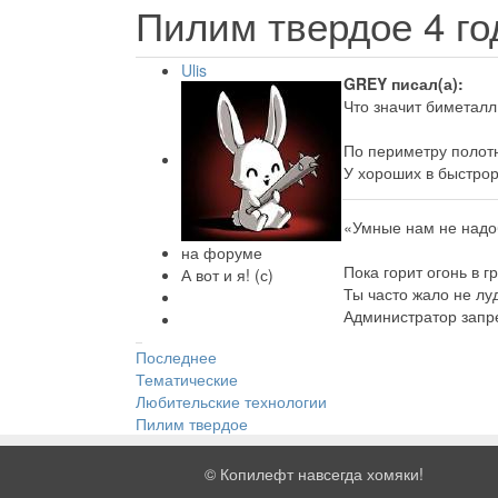
Пилим твердое
4 г
Ulis
GREY писал(а):
Что значит биметалл
По периметру полотн
У хороших в быстрор
«Умные нам не надо
на форуме
Пока горит огонь в г
А вот и я! (с)
Ты часто жало не лу
Администратор запре
Последнее
Тематические
Любительские технологии
Пилим твердое
©
Копилефт навсегда хомяки!