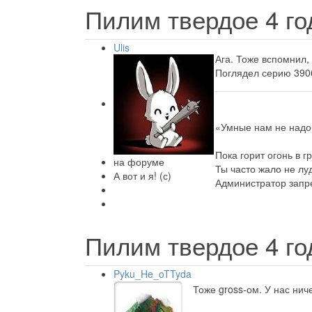
Пилим твердое
4 г
Ulis
Ага. Тоже вспомнил, 
Поглядел серию 3906
«Умные нам не надо
Пока горит огонь в г
на форуме
Ты часто жало не лу
А вот и я! (с)
Администратор запре
Пилим твердое
4 г
Pyku_He_oTTyda
Тоже gross-ом. У нас ниче