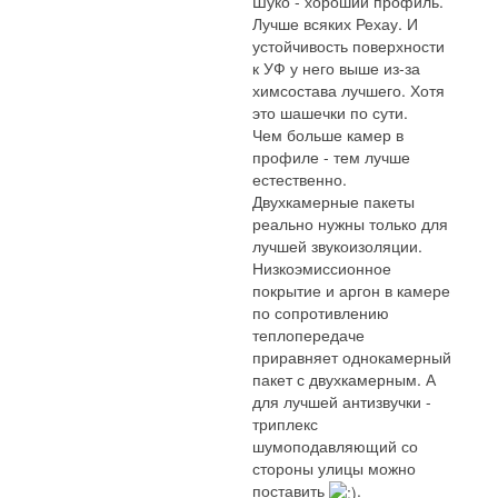
Шуко - хороший профиль.
Лучше всяких Рехау. И
устойчивость поверхности
к УФ у него выше из-за
химсостава лучшего. Хотя
это шашечки по сути.
Чем больше камер в
профиле - тем лучше
естественно.
Двухкамерные пакеты
реально нужны только для
лучшей звукоизоляции.
Низкоэмиссионное
покрытие и аргон в камере
по сопротивлению
теплопередаче
приравняет однокамерный
пакет с двухкамерным. А
для лучшей антизвучки -
триплекс
шумоподавляющий со
стороны улицы можно
поставить
.