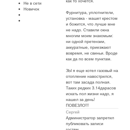
как то хочется.
Не в сети
Новичок
Фурнитура, уплотнители,
установка - машет крестом
и божится, что лучше мне
не надо. Ставили окна
многим моим знакомым:
ни одной претензии,
аккуратные, приезжают
вовремя, не свиньи. Вроде
как да по всем пунктам.
ЗЫ я еще котел газовый на
отопление навострился,
вот там засада полная.
Таких редких 3.14дарасов
искать пол жизни надо, я
нашел за день!
ПОВЕЗЛО!!!
Сергей
Администратор запретил
публиковать записи
гостям.