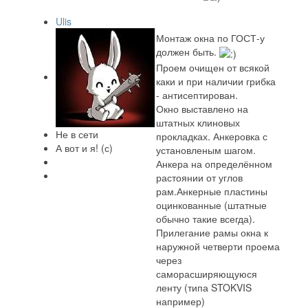
Ulis
Монтаж окна по ГОСТ-у
должен быть.
Проем очищен от всякой
каки и при наличии грибка
- антисептирован.
Окно выставлено на
штатных клиновых
Не в сети
прокладках. Анкеровка с
А вот и я! (с)
установленым шагом.
Анкера на определённом
растоянии от углов
рам.Анкерные пластины
оцинкованные (штатные
обычно такие всегда).
Прилегание рамы окна к
наружной четверти проема
через
саморасширяющуюся
ленту (типа STOKVIS
например)