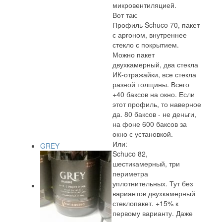
микровентиляцией.
Вот так:
Профиль Schuco 70, пакет
с аргоном, внутреннее
стекло с покрытием.
Можно пакет
двухкамерный, два стекла
ИК-отражайки, все стекла
разной толщины. Всего
+40 баксов на окно. Если
этот профиль, то наверное
да. 80 баксов - не деньги,
на фоне 600 баксов за
окно с установкой.
Или:
GREY
Schuco 82,
шестикамерный, три
периметра
уплотнительных. Тут без
вариантов двухкамерный
стеклопакет. +15% к
первому варианту. Даже