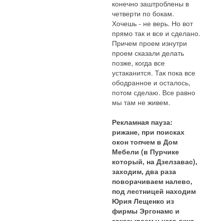
конечно заштроблены в
четверти по бокам.
Хочешь - не верь. Но вот
прямо так и все и сделано.
Причем проем изнутри
проем сказали делать
позже, когда все
устаканится. Так пока все
ободранное и осталось,
потом сделаю. Все равно
мы там не живем.
Рекламная пауза:
рижане, при поисках
окон топчем в Дом
Мебели (в Пурчике
который, на Дзелзавас),
заходим, два раза
поворачиваем налево,
под лестницей находим
Юрия Лещенко из
фирмы Эргонамс и
заказываем у него окна