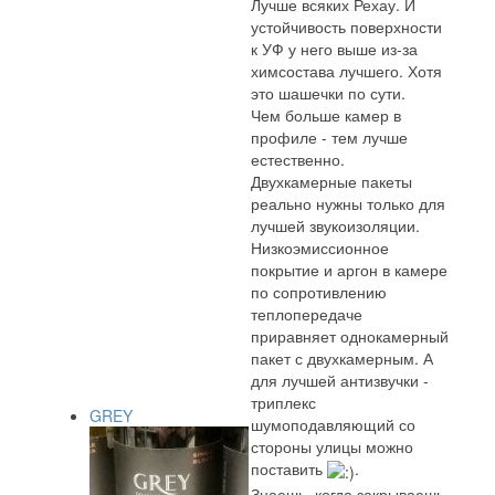
Лучше всяких Рехау. И
устойчивость поверхности
к УФ у него выше из-за
химсостава лучшего. Хотя
это шашечки по сути.
Чем больше камер в
профиле - тем лучше
естественно.
Двухкамерные пакеты
реально нужны только для
лучшей звукоизоляции.
Низкоэмиссионное
покрытие и аргон в камере
по сопротивлению
теплопередаче
приравняет однокамерный
пакет с двухкамерным. А
для лучшей антизвучки -
триплекс
GREY
шумоподавляющий со
стороны улицы можно
поставить
.
Знаешь, когда закрываешь