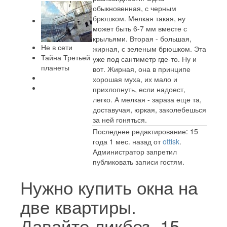
обыкновенная, с черным
брюшком. Мелкая такая, ну
может быть 6-7 мм вместе с
крыльями. Вторая - большая,
Не в сети
жирная, с зеленым брюшком. Эта
Тайна Третьей
уже под сантиметр где-то. Ну и
планеты
вот. Жирная, она в принципе
хорошая муха, их мало и
прихлопнуть, если надоест,
легко. А мелкая - зараза еще та,
доставучая, юркая, заколебешься
за ней гоняться.
Последнее редактирование: 15
года 1 мес. назад от
ottisk
.
Администратор запретил
публиковать записи гостям.
Нужно купить окна на
две квартиры.
Давайте ликбез.
15