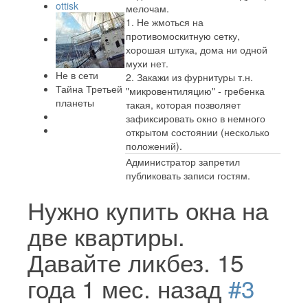
ottisk
мелочам.
1. Не жмоться на
противомоскитную сетку,
хорошая штука, дома ни одной
мухи нет.
Не в сети
2. Закажи из фурнитуры т.н.
Тайна Третьей
"микровентиляцию" - гребенка
планеты
такая, которая позволяет
зафиксировать окно в немного
открытом состоянии (несколько
положений).
Администратор запретил
публиковать записи гостям.
Нужно купить окна на
две квартиры.
Давайте ликбез.
15
года 1 мес. назад
#3