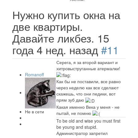
Нужно купить окна на
две квартиры.
Давайте ликбез.
15
года 4 нед. назад
#11
Серега, я за второй вариант и
хитровыструганные атермалки!
Romanoff
Как бы не поставили, все равно
через неделю как все сделают
скажешь, что они педики, вот
прям зуб даю
Какая именно Века у меня - не
Не в сети
пытай, не помню
To be old and wise you must first
be young and stupid.
Администратор запретил