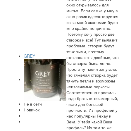
окно открывалось для
мытья. Если самка у мну в
окно разик сдесантируется
из за моей экономии будет
мне крайне неприятно.
Поэтому хочу просто две
створки и все! Тут вылазит
проблема: створки будут
тяжелыми, поэтому
GREY
стеклопакеты двойные, что
бы створка была легче.
Просто тут меня запугали,
что тяжелая створка будет
тянуть петли и возможны
неизлечимые перкосы.
Соответственно профиль
надо брать пятикамерный,
Не в сети
чисто для большей
Новичок
прочности. Из профилей у
нас популярны Рехау и
Века. У тебя какой Века
профиль? Их там то же