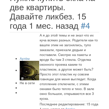
две квартиры.
Давайте ликбез.
15
года 1 мес. назад
#4
А я до этой темы и не знал что их
куча всяких разных. Родители как-то
вашпе этим не загонялись, тупо
заказали, приехали дядьки и
поставили. Смотрю на пакеты и
Артём
вроде бы там 3 стекла. Отделка
оконного проема каким-то
пластиком, а другое может быть?
Просто этот пластик ну совсем
говняцки для меня выглядит. Когда
Не в сети
отопление отключили, с этими
окнами было тепло и тихо. В зале
окно большое, открываются все 3
куска.
Последнее редактирование: 15 года
1 мес. назад от
Артём
.