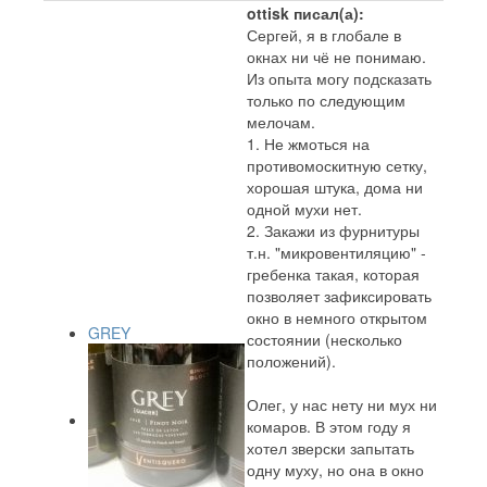
ottisk писал(а):
Сергей, я в глобале в
окнах ни чё не понимаю.
Из опыта могу подсказать
только по следующим
мелочам.
1. Не жмоться на
противомоскитную сетку,
хорошая штука, дома ни
одной мухи нет.
2. Закажи из фурнитуры
т.н. "микровентиляцию" -
гребенка такая, которая
позволяет зафиксировать
окно в немного открытом
GREY
состоянии (несколько
положений).
Олег, у нас нету ни мух ни
комаров. В этом году я
хотел зверски запытать
одну муху, но она в окно