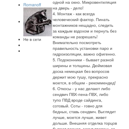
одной на окно. Микровентиляция
Romanoff
на дверь - дело!
4. Монтаж - как всегда
человеческий фактор. Пинать
монтажников нещадно, следить
за каждым вздохом и пернуть без
команды не разрешать!
Не в сети
Внимательно посмотреть
правильность установки паро и
гидроизоляции, важно офигенно.
5. Подоконники - бывает разной
ширины и толщины. Дюймовая
доска немецкая без вопросов
держит мою тушу, прекрасно
моется, в общем - рекоммендед!
6. Откосы - у нас делают либо
сендвич ПВХ-пена-ПВХ, либо
тупо ПВД вроде сайдинга,
сотовый. Соты - говно для
бедных, ставь сендвич. Выглядит
лучше, моется лучше, живет
дольше. Внешняя отделка торцов
бывает разная, могут вровень со