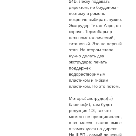
24В. Леску подавать
директом, не боуденом -
поэтому и ремень
покрепче выбирать нужно.
Экструдер Титан-Аэро, он
короче. Термобарьер
цельнометаллический,
титановый. Это на первый
этап. На втором этапе
нужно делать два
экструдера: печать
поддержек
водорастворимым
пластиком и гибким
пластиком. Но это потом.
Моторы: экструдер(ы) -
блинчик(и), там будет
редукция 1:3, так что
момент не принципиален,
а вот масса - важна, выше
я замахнулся на директ.
На ШВП - самый дешевый,