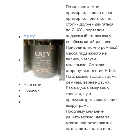
По механике мне
примерно, вернее очень
примерно, понятно, что
столик должен двигаться
по Z, XY - порталом,
подвижный столик как у
GREY
дешёвых китайцев - зло.
Приводить можно ремнём:
масса подвижного не
велика, нагрузки
маленькие. Смотрю в
сторону технологии H-bot.
По Z можно таскать так же
ремнём, вернее двумя.
Не в сети
Рама нужна умеренно
Новичок
крепкая, ну и
предусмотреть сразу ящик
вокруг рамы.
Проблему механики
решить можно, детали
можно нафрезеровать и
натокарить, станки есть.