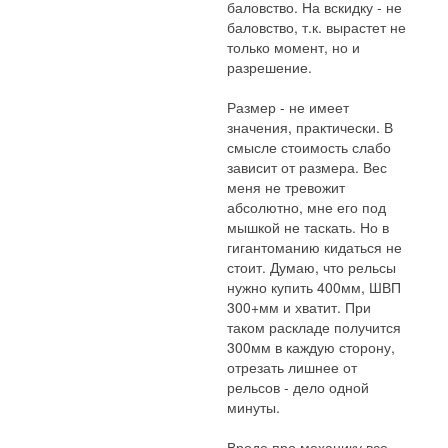
баловство. На вскидку - не
баловство, т.к. вырастет не
только момент, но и
разрешение.
Размер - не имеет
значения, практически. В
смысле стоимость слабо
зависит от размера. Вес
меня не тревожит
абсолютно, мне его под
мышкой не таскать. Но в
гигантоманию кидаться не
стоит. Думаю, что рельсы
нужно купить 400мм, ШВП
300+мм и хватит. При
таком раскладе получится
300мм в каждую сторону,
отрезать лишнее от
рельсов - дело одной
минуты.
Вроде про механику все