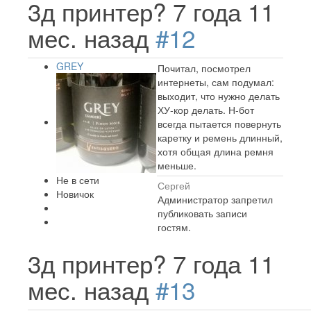
3д принтер?
7 года 11
мес. назад
#12
GREY
Почитал, посмотрел
интернеты, сам подумал:
выходит, что нужно делать
ХУ-кор делать. Н-бот
всегда пытается повернуть
каретку и ремень длинный,
хотя общая длина ремня
меньше.
Не в сети
Сергей
Новичок
Администратор запретил
публиковать записи
гостям.
3д принтер?
7 года 11
мес. назад
#13