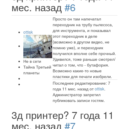
мес. назад
#6
Просто он там напечатал
переходник на трубу пылесоса,
для инструмента, и показывал
ottisk
этот переходник в деле
(возможно в другом видео, не
помню уже), и переходник
получился вполне себе прочный.
Удивился, тоже раньше смотрел/
Не в сети
читал о том, что - бутафория.
Тайна Третьей
Возможно какие-то новые
планеты
пластики для печати изобрели.
Последнее редактирование: 7
года 11 мес. назад от
ottisk
.
Администратор запретил
публиковать записи гостям.
3д принтер?
7 года 11
мес. назад
#7