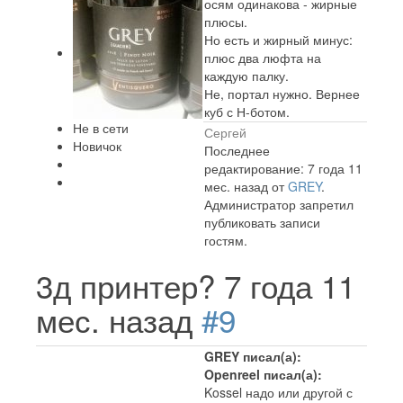
осям одинакова - жирные
плюсы.
Но есть и жирный минус:
плюс два люфта на
каждую палку.
Не, портал нужно. Вернее
куб с Н-ботом.
Не в сети
Сергей
Новичок
Последнее
редактирование: 7 года 11
мес. назад от
GREY
.
Администратор запретил
публиковать записи
гостям.
3д принтер?
7 года 11
мес. назад
#9
GREY писал(а):
Openreel писал(а):
Kossel надо или другой с