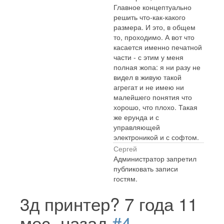
Главное концептуально
решить что-как-какого
размера. И это, в общем
то, проходимо. А вот что
касается именно печатной
части - с этим у меня
полная жопа: я ни разу не
видел в живую такой
агрегат и не имею ни
малейшего понятия что
хорошо, что плохо. Такая
же ерунда и с
управляющей
электроникой и с софтом.
Сергей
Администратор запретил
публиковать записи
гостям.
3д принтер?
7 года 11
мес. назад
#4