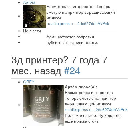
Артём
Насмотрелся интернетов. Теперь
смотрю на принтер выращивающий
из лужи
ru.aliexpress.c....2dc6274dhVvPnk
Не в сети
Администратор запретил
публиковать записи гостям.
3д принтер?
7 года 7
мес. назад
#24
GREY
Артём писал(а):
Насмотрелся интернетов.
Теперь смотрю на принтер
выращивающий из лужи
ru.aliexpress.c....2dc6274dhVvPnk
Поле маленькое. Ну и дорого,
ещё и жижа стоит.