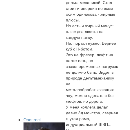
дельта механикой. Стол
стоит и инерция по всем
осям одинакова - жирные
плюсы.
Но есть и жирный минус:
плюс два люфта на
каждую палку.
Не, портал нужно. Вернее
куб с Н-ботом.
Это не фрезер, люфт на
палке есть, но
знакопеременных нагрузок
не должно быть. Видел в
природе дельтамеханику
на
металлобрабатывающих
чпу, можно сделать и без
люфтов, но дорого.
У меня коллега делал
давно 3д монстра, сварная
гнутая рама,
Openreel
индустриальный ШВП....