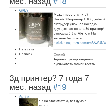
мес. назад
#18
GREY
Может просто купить?
Новый 3D-принтер CTC, двойной
экструдер Двойная насадка
двухцветная печать 3d принтер/
отправка 0,3 кг Abs или Pla
катушки бесплатно
s.click.aliexpress.com/e/cSAWUN
Не в сети
Новичок
Сергей
Администратор запретил
публиковать записи гостям.
3д принтер?
7 года 7
мес. назад
#19
Артём
а я на этот смотрю, вот думаю
купить