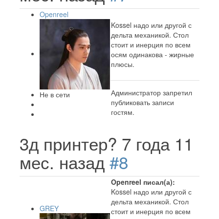
Openreel
Kossel надо или другой с
дельта механикой. Стол
стоит и инерция по всем
осям одинакова - жирные
плюсы.
Администратор запретил
Не в сети
публиковать записи
гостям.
3д принтер?
7 года 11
мес. назад
#8
Openreel писал(а):
Kossel надо или другой с
дельта механикой. Стол
GREY
стоит и инерция по всем