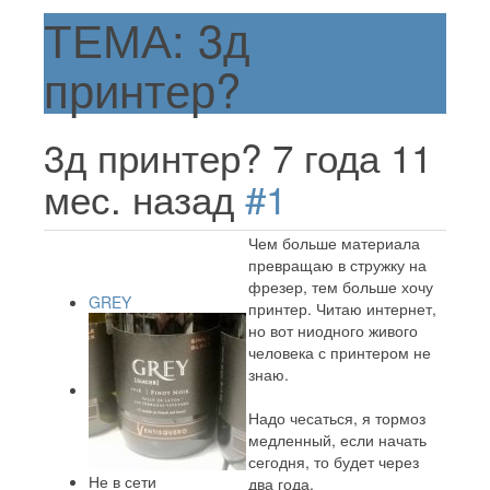
ТЕМА: 3д
принтер?
3д принтер?
7 года 11
мес. назад
#1
Чем больше материала
превращаю в стружку на
фрезер, тем больше хочу
GREY
принтер. Читаю интернет,
но вот ниодного живого
человека с принтером не
знаю.
Надо чесаться, я тормоз
медленный, если начать
сегодня, то будет через
Не в сети
два года.