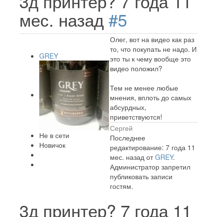
3д принтер?
7 года 11
мес. назад
#5
Олег, вот на видео как раз
то, что покупать не надо. И
GREY
это ты к чему вообще это
видео положил?
Тем не менее любые
мнения, вплоть до самых
абсурдных,
приветствуются!
Сергей
Не в сети
Последнее
Новичок
редактирование: 7 года 11
мес. назад от
GREY
.
Администратор запретил
публиковать записи
гостям.
3д принтер?
7 года 11