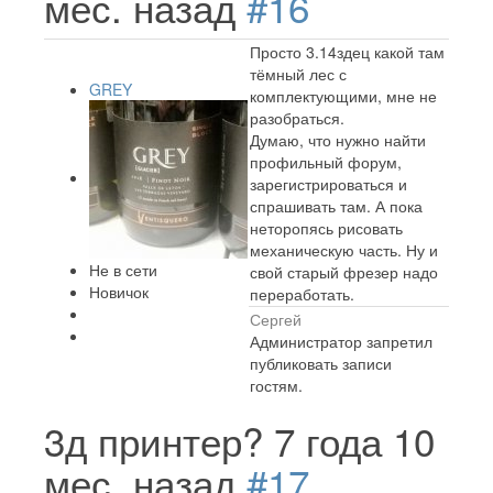
мес. назад
#16
Просто 3.14здец какой там
тёмный лес с
GREY
комплектующими, мне не
разобраться.
Думаю, что нужно найти
профильный форум,
зарегистрироваться и
спрашивать там. А пока
неторопясь рисовать
механическую часть. Ну и
Не в сети
свой старый фрезер надо
Новичок
переработать.
Сергей
Администратор запретил
публиковать записи
гостям.
3д принтер?
7 года 10
мес. назад
#17