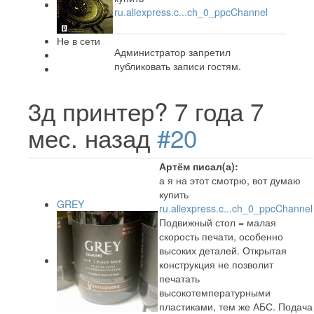
ru.aliexpress.c...ch_0_ppcChannel
Не в сети
Администратор запретил
публиковать записи гостям.
3д принтер?
7 года 7
мес. назад
#20
Артём писал(а):
а я на этот смотрю, вот думаю
купить
GREY
ru.aliexpress.c...ch_0_ppcChannel
Подвижный стол = малая
скорость печати, особенно
высоких деталей. Открытая
конструкция не позволит
печатать
высокотемпературными
пластиками, тем же АБС. Подача