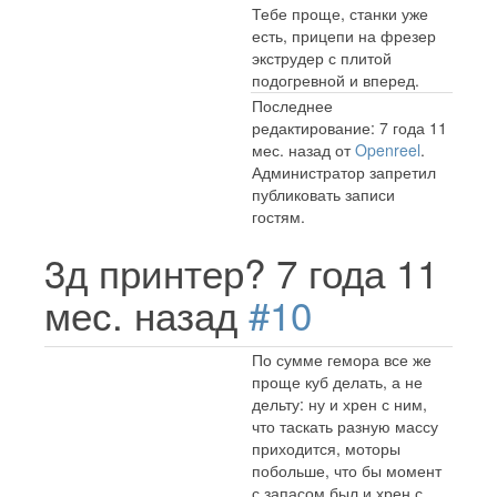
Тебе проще, станки уже
есть, прицепи на фрезер
экструдер с плитой
подогревной и вперед.
Последнее
редактирование: 7 года 11
мес. назад от
Openreel
.
Администратор запретил
публиковать записи
гостям.
3д принтер?
7 года 11
мес. назад
#10
По сумме гемора все же
проще куб делать, а не
дельту: ну и хрен с ним,
что таскать разную массу
приходится, моторы
побольше, что бы момент
с запасом был и хрен с