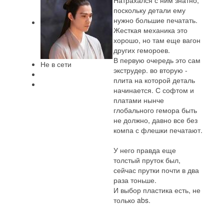
Натрахался с ним знатно,
поскольку детали ему
нужно большие печатать.
Жесткая механика это
хорошо, но там еще вагон
других гемороев.
В первую очередь это сам
Не в сети
экструдер. во вторую -
плита на которой деталь
начинается. С софтом и
платами нынче
глобального гемора быть
не должно, давно все без
компа с флешки печатают.
У него правда еще
толстый пруток был,
сейчас прутки почти в два
раза тоньше.
И выбор пластика есть, не
только abs.