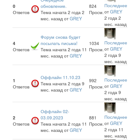
Последнее
0
обновление.
824
от
GRЕY
Ответов
Тема начата 2 года 2
Просм.
2 года 2
мес. назад
от
GRЕY
мес. назад
Форум снова будет
Последнее
4
посылать письма!
1034
от
GRЕY
Ответов
Тема начата 2 года 11
Просм.
2 года 9
мес. назад
от
GRЕY
мес. назад
Оффлайн 11.10.23
Последнее
1
992
Тема начата 2 года 9
от
GRЕY
Ответов
Просм.
мес. назад
от
GRЕY
2 года 9
мес. назад
Оффлайн 02-
Последнее
2
03.09.2023
881
от
GRЕY
Ответов
Тема начата 2 года 11
Просм.
2 года 11
мес. назад
от
GRЕY
мес. назад