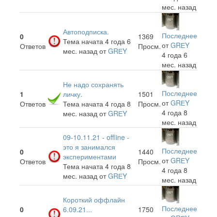
мес. назад
Автоподписка.
Последнее
0
1369
Тема начата 4 года 6
от
GRЕY
Ответов
Просм.
мес. назад
от
GRЕY
4 года 6
мес. назад
Не надо сохранять
Последнее
1
личку.
1501
от
GRЕY
Ответов
Тема начата 4 года 8
Просм.
4 года 8
мес. назад
от
GRЕY
мес. назад
09-10.11.21 - offline -
это я занимался
Последнее
0
1440
экспериментами
от
GRЕY
Ответов
Просм.
Тема начата 4 года 8
4 года 8
мес. назад
от
GRЕY
мес. назад
Короткий оффлайн
Последнее
0
6.09.21...
1750