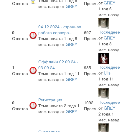
Тема начата 1 год 6
от
GRЕY
Ответов
Просм.
мес. назад
от
GRЕY
1 год 6
мес. назад
04.12.2024 - странная
Последнее
0
работа сервера...
697
от
GRЕY
Ответов
Тема начата 1 год 8
Просм.
1 год 8
мес. назад
от
GRЕY
мес. назад
Оффлайн 02.09.24 -
Последнее
1
03.09.24
985
от
Ulis
Ответов
Тема начата 1 год 11
Просм.
1 год 11
мес. назад
от
GRЕY
мес. назад
Регистрация
Последнее
0
1092
Тема начата 2 года 1
от
GRЕY
Ответов
Просм.
мес. назад
от
GRЕY
2 года 1
мес. назад
Очередное