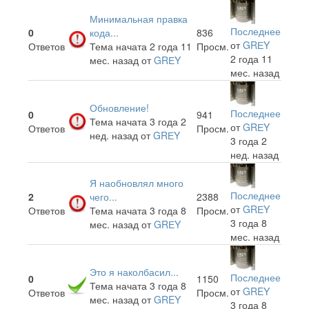
Минимальная правка
Последнее
0
кода...
836
от
GRЕY
Ответов
Тема начата 2 года 11
Просм.
2 года 11
мес. назад
от
GRЕY
мес. назад
Обновление!
Последнее
0
941
Тема начата 3 года 2
от
GRЕY
Ответов
Просм.
нед. назад
от
GRЕY
3 года 2
нед. назад
Я наобновлял много
Последнее
2
чего...
2388
от
GRЕY
Ответов
Тема начата 3 года 8
Просм.
3 года 8
мес. назад
от
GRЕY
мес. назад
Это я наколбасил...
Последнее
0
1150
Тема начата 3 года 8
от
GREY
Ответов
Просм.
мес. назад
от
GREY
3 года 8