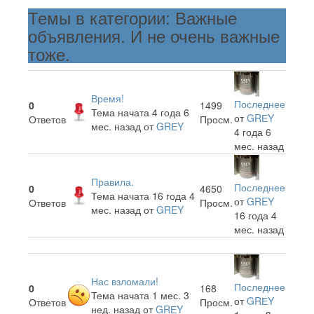
Темы в категории: Важные
объявления. И не очень важные
тоже.
Время!
Последнее
0
1499
Тема начата 4 года 6
от
GRЕY
Ответов
Просм.
мес. назад
от
GRЕY
4 года 6
мес. назад
Правила.
Последнее
0
4650
Тема начата 16 года 4
от
GREY
Ответов
Просм.
мес. назад
от
GREY
16 года 4
мес. назад
Нас взломали!
Последнее
0
168
Тема начата 1 мес. 3
от
GRЕY
Ответов
Просм.
нед. назад
от
GRЕY