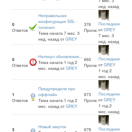
1 мес. 3
нед. назад
Неправильная
конфигурация SSL -
Последнее
0
376
починил.
от
GRЕY
Ответов
Просм.
Тема начата 7 мес. 3
7 мес. 3
нед. назад
от
GRЕY
нед. назад
Натянул обновления...
Последнее
0
660
Тема начата 1 год 2
от
GRЕY
Ответов
Просм.
мес. назад
от
GRЕY
1 год 2
мес. назад
Предупредили про
Последнее
1
оффлайн
673
от
GRЕY
Ответов
Тема начата 1 год 2
Просм.
1 год 2
мес. назад
от
GRЕY
мес. назад
Новый закуток
Последнее
3
678