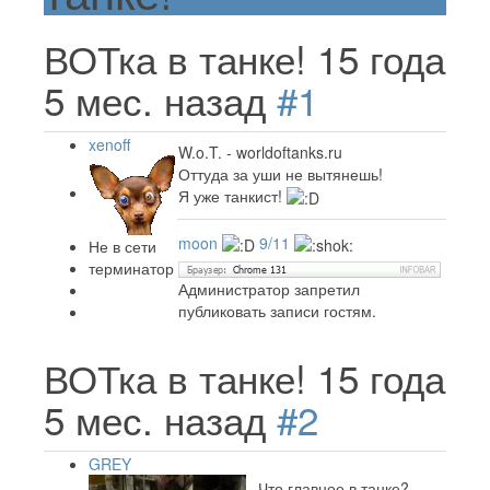
ВОТка в танке!
15 года
5 мес. назад
#1
xenoff
W.o.T. - worldoftanks.ru
Оттуда за уши не вытянешь!
Я уже танкист!
moon
9/11
Не в сети
терминатор
Администратор запретил
публиковать записи гостям.
ВОТка в танке!
15 года
5 мес. назад
#2
GREY
- Что главное в танке?