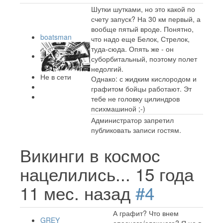
Шутки шутками, но это какой по
счету запуск? На 30 км первый, а
вообще пятый вроде. Понятно,
boatsman
что надо еще Белок, Стрелок,
туда-сюда. Опять же - он
суборбитальный, поэтому полет
недолгий.
Не в сети
Однако: с жидким кислородом и
графитом бойцы работают. Эт
тебе не головку цилиндров
психмашиной ;-)
Администратор запретил
публиковать записи гостям.
Викинги в космос
нацелились...
15 года
11 мес. назад
#4
А графит? Что внем
GREY