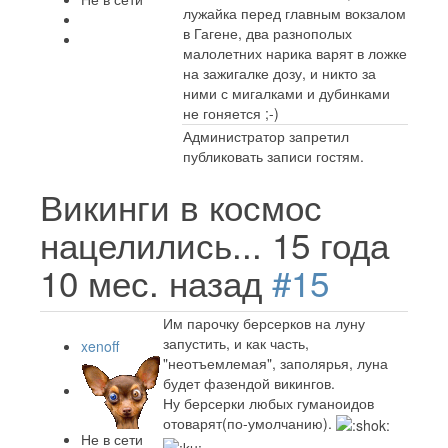
лужайка перед главным вокзалом
в Гагене, два разнополых
малолетних нарика варят в ложке
на зажигалке дозу, и никто за
ними с мигалками и дубинками
не гоняется ;-)
Администратор запретил
публиковать записи гостям.
Викинги в космос
нацелились...
15 года
10 мес. назад
#15
Им парочку берсерков на луну
запустить, и как часть,
xenoff
"неотъемлемая", заполярья, луна
будет фазендой викингов.
Ну берсерки любых гуманоидов
отоварят(по-умолчанию).
Не в сети