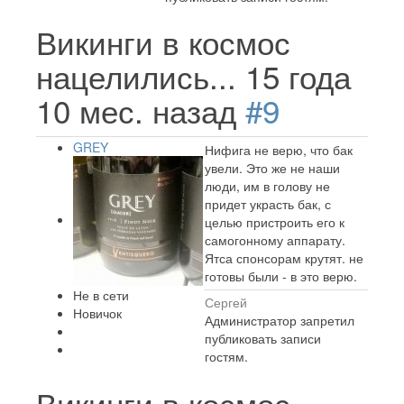
Викинги в космос
нацелились...
15 года
10 мес. назад
#9
GREY
Нифига не верю, что бак
увели. Это же не наши
люди, им в голову не
придет украсть бак, с
целью пристроить его к
самогонному аппарату.
Ятса спонсорам крутят. не
готовы были - в это верю.
Не в сети
Сергей
Новичок
Администратор запретил
публиковать записи
гостям.
Викинги в космос