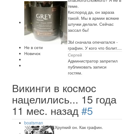
опасного/сложного? Я не в
теме.
Кислород да, он зараза
такой. Мы в армии всякие
штучки делали. Сейчас
зассал бы!
ЗЫ сначала опечатался -
Не в сети
графин. У кого что болит....
Новичок
Сергей
Администратор запретил
публиковать записи
гостям.
Викинги в космос
нацелились...
15 года
11 мес. назад
#5
boatsman
Хрупкий он. Как графин.