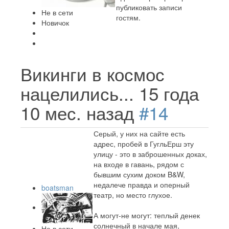
публиковать записи
Не в сети
гостям.
Новичок
Викинги в космос
нацелились...
15 года
10 мес. назад
#14
Серый, у них на сайте есть
адрес, пробей в ГугльЕрш эту
улицу - это в заброшенных доках,
на входе в гавань, рядом с
бывшим сухим доком B&W,
недалече правда и оперный
boatsman
театр, но место глухое.
А могут-не могут: теплый денек
солнечный в начале мая,
Не в сети