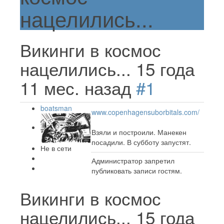
нацелились...
Викинги в космос
нацелились...
15 года
11 мес. назад
#1
boatsman
www.copenhagensuborbitals.com/
Взяли и построили. Манекен
посадили. В субботу запустят.
Не в сети
Администратор запретил
публиковать записи гостям.
Викинги в космос
нацелились...
15 года