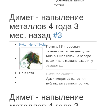
публиковать записи
гостям.
Димет - напыление
металлов
4 года 3
мес. назад
#3
Pyku_He_oTTyda
Почитал! Интересная
технология, но не для дома.
Мне бы шов какой на заборе
защитить, в машине ржавчину
замазать...
Не в сети
Смирнов Андрей
Администратор запретил
публиковать записи гостям.
Димет - напыление
металлов
4 года 3