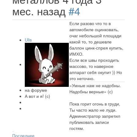
мес. назад
#4
Если разово что то в
автомобиле оцинковать,
очаг небольшой площади
Ulis
какой то, то дешевле
баллон цинк-спрея купить,
ИМХО.
Если все швы проходить
массово, то наверное
аппарат себя окупит )) Но
это неточно.
«Умные нам не надобны.
на форуме
Надобны верные» (с)
А вот и я! (с)
Пока горит огонь в груди,
Ты часто жало не луди.
Администратор запретил
публиковать записи
гостям.
Последнее