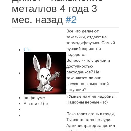
металлов
4 года 3
мес. назад
#2
Все что делаеют
заказчики, отдают на
термодиффузию. Самый
лучший вариант и
Ulis
недорого.
Вопрос - что с ценой и
доступностью
расходников? Не
закончатся ли они
внезапно в нынешней
ситуации?
«Умные нам не надобны.
на форуме
Надобны верные» (с)
А вот и я! (с)
Пока горит огонь в груди,
Ты часто жало не луди.
Администратор запретил