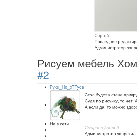
Сергей
Последнее редактиро
Администратор запре
Рисуем мебель Хом
#2
Pyku_He_oTTyda
Стол будет к стене прикр
Судя по рисунку, то нет. 
А если да, то можно здор
Не в сети
Смирнов Андрей
Администратор запретил 