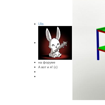
Ulis
на форуме
А вот и я! (с)