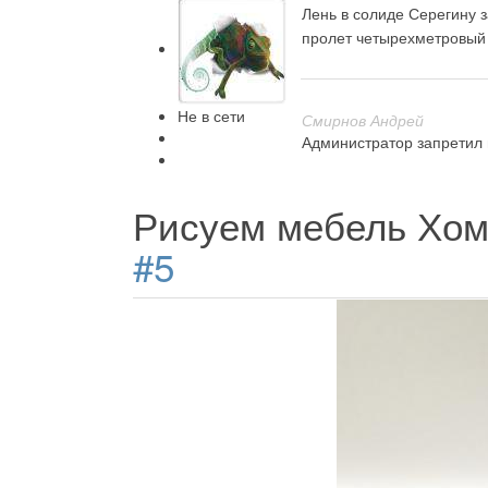
Лень в солиде Серегину 
пролет четырехметровый 
Не в сети
Смирнов Андрей
Администратор запретил 
Рисуем мебель Хом
#5