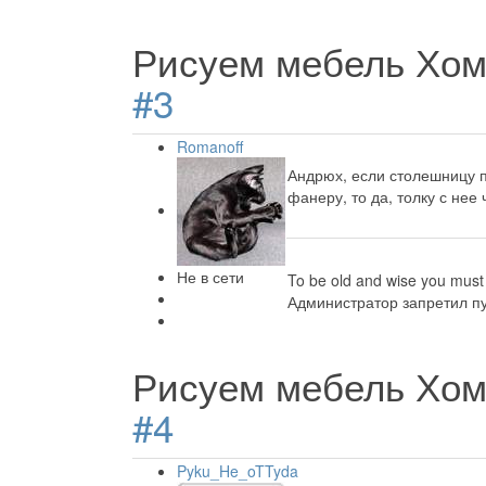
Рисуем мебель Хом
#3
Romanoff
Андрюх, если столешницу п
фанеру, то да, толку с нее 
Не в сети
To be old and wise you must 
Администратор запретил пу
Рисуем мебель Хом
#4
Pyku_He_oTTyda