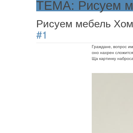
ТЕМА: Рисуем м
Рисуем мебель Хом
#1
Граждане, вопрос име
оно нахрен сложится
Ща картинку наброс