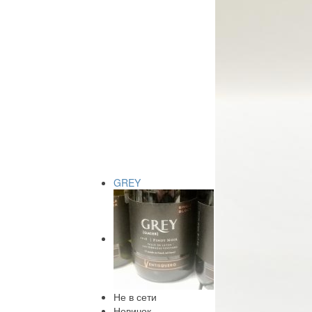
GREY
Не в сети
Новичок