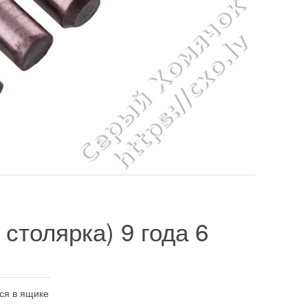
 столярка)
9 года 6
тся в ящике