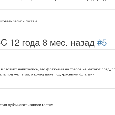
ковать записи гостям.
CC
12 года 8 мес. назад
#5
а в стоячих напихались, это флажками на трассе не махают предуп
чала под желтыми, а конец даже под красными флагами.
тил публиковать записи гостям.