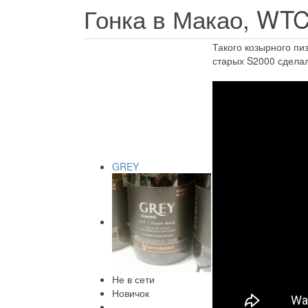
Гонка в Макао, WT
Такого козырного пи
старых S2000 сделал
GREY
Не в сети
Новичок