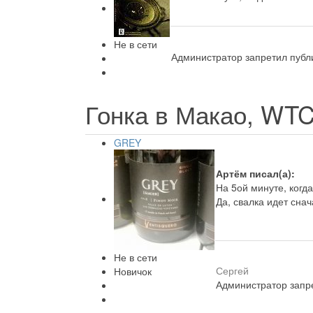
Не в сети
Администратор запретил публи
Гонка в Макао, WT
GREY
Артём писал(а):
На 5ой минуте, когд
Да, свалка идет сна
Не в сети
Сергей
Новичок
Администратор запре