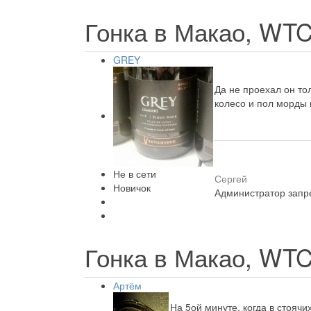
Гонка в Макао, WT
GREY
Да не проехал он то
колесо и пол морды 
Не в сети
Сергей
Новичок
Администратор запре
Гонка в Макао, WT
Артём
На 5ой минуте, когда в стояч