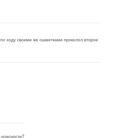
, по ходу своими же ошметками проколол второе
б опасности?