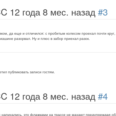
CC
12 года 8 мес. назад
#3
лком, да еще и отличился: с пробитым колесом проехал почти круг
машине разорвал. Ну и плюс в забор приехал разок.
тил публиковать записи гостям.
CC
12 года 8 мес. назад
#4
их напихались, это флажками на трассе не махают предупреждая о