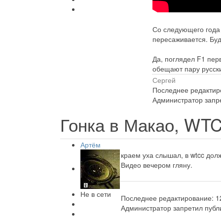
Со следующего года 
пересаживается. Буд
Да, поглядел F1 пер
обещают пару русски
Сергей
Последнее редактиро
Администратор запре
Гонка в Макао, WT
Артём
краем уха слышал, в wtcc дол
Видео вечером гляну.
Не в сети
Последнее редактирование: 12
Администратор запретил публи