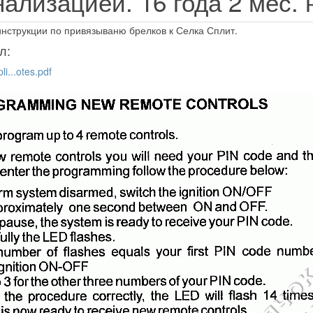
гнализацией.
16 года 2 мес.
инструкции по привязываню брелков к Селка Сплит.
л:
li...otes.pdf