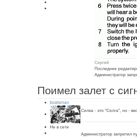
Сергей
Последнее редактиро
Администратор запре
Поимел залет с си
boatsman
Селка - это "Селга", но - 
Не в сети
Администратор запретил пу