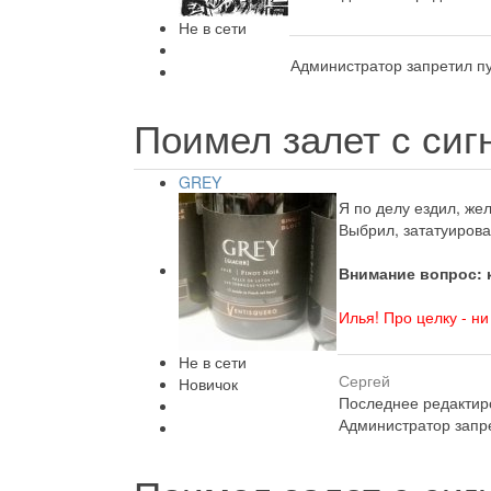
Не в сети
Администратор запретил пу
Поимел залет с си
GREY
Я по делу ездил, же
Выбрил, зататуирова
Внимание вопрос: 
Илья! Про целку - ни
Не в сети
Сергей
Новичок
Последнее редактиро
Администратор запре