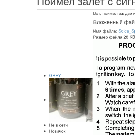
Поимел залет с си
Вот, поимел аж две 
Вложенный фай
Имя файла:
Selca_Sp
Размер файла:28 KB
GREY
Не в сети
Новичок