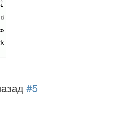
 назад
#5