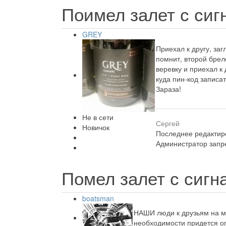
Поимел залет с си
GREY
Приехал к другу, за
помнит, второй брел
веревку и приехал к 
куда пин-код записа
Зараза!
Не в сети
Сергей
Новичок
Последнее редактиро
Администратор запре
Помел залет с сигн
boatsman
НАШИ люди к друзьям на ма
необходимости придется опя