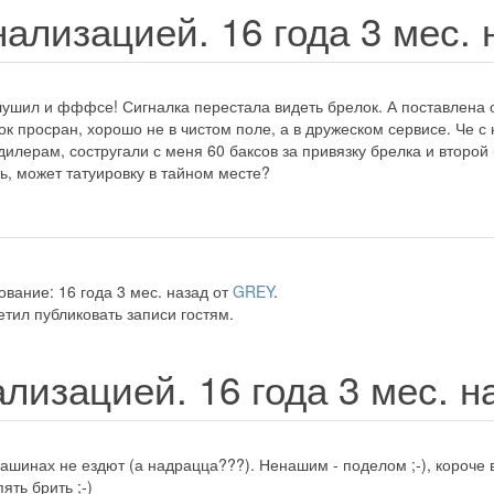
гнализацией.
16 года 3 мес.
глушил и фффсе! Сигналка перестала видеть брелок. А поставлена о
ок просран, хорошо не в чистом поле, а в дружеском сервисе. Че с 
дилерам, состругали с меня 60 баксов за привязку брелка и второй
ть, может татуировку в тайном месте?
вание: 16 года 3 мес. назад от
GREY
.
тил публиковать записи гостям.
ализацией.
16 года 3 мес. 
шинах не ездют (а надрацца???). Ненашим - поделом ;-), короче в
ть брить ;-)