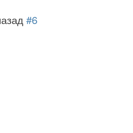
 назад
#6