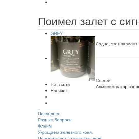
Поимел залет с си
GREY
Ладно, этот вариант 
Сергей
Не в сети
Администратор запре
Новичок
Последнее
Разные Вопросы
Флейм
Укрощаем железного коня.
Поимел залет с сигнализацией.