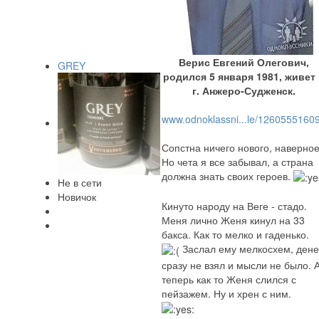
Верис Евгений Олегович,
GREY
родился 5 января 1981, живет
г. Анжеро-Судженск.
www.odnoklassni...le/1260555160
Сопстна ничего нового, наверное
Но чета я все забывал, а страна
должна знать своих героев.
Не в сети
Новичок
Кинуто народу на Веге - стадо.
Меня лично Женя кинул на 33
бакса. Как то мелко и гаденько.
Заслал ему мелкосхем, дене
сразу не взял и мысли не было. 
теперь как то Женя слился с
пейзажем. Ну и хрен с ним.