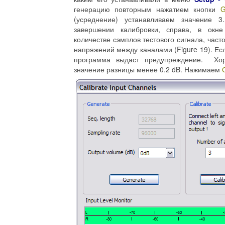
генерацию повторным нажатием кнопки
G
(усреднение) устанавливаем значение
завершении калибровки, справа, в окн
количестве сэмплов тестового сигнала, част
напряжений между каналами (Figure 19). Есл
программа выдаст предупреждение. Хор
значение разницы менее 0.2 dB. Нажимаем