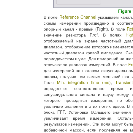
Figure 
В поле
Reference Channel
указываем канал
схемы измерений произведено в соответ
опорный канал - правый (Right). В поле
Ref
значение резистора Rref. В полях
Hig
отображаемый на экране частотный диа
диапазон, отображение которого изменяетс
частотный диапазон кривой импеданса. Ск
периодическом шуме. Для измерений на шаг
отвечают за диапазон измерений. В поле
Fr
для измерений на шаговом синусоидальном
октавы, получив тем самым меньший шаг 
Поля
Min. integration time (ms)
,
Transien
определяют соответственно время ин
синусоидального сигнала и паузу между
которого проводятся измерения, не обе
увеличьте значения в этих полях вдвое. В
блока FFT. Установка бОльшего значения
увеличивает время измерений. Осталь
результатов измерений. Эти поля могут бы
добавочной массой, если последняя не 