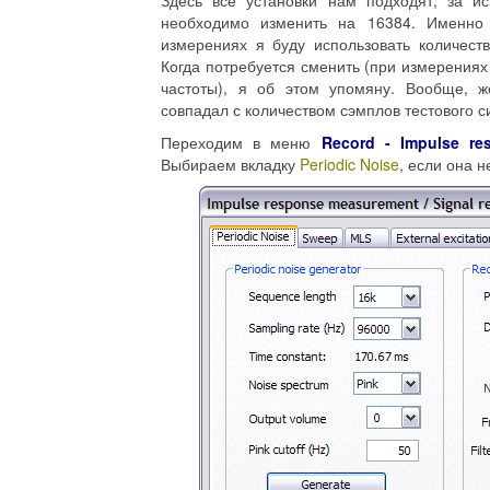
Здесь все установки нам подходят, за 
необходимо изменить на 16384. Именно 
измерениях я буду использовать количеств
Когда потребуется сменить (при измерения
частоты), я об этом упомяну. Вообще, ж
совпадал с количеством сэмплов тестового с
Переходим в меню
Record - Impulse res
Выбираем вкладку
Periodic Noise
, если она н