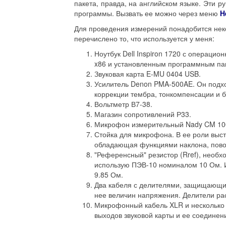
пакета, правда, на английском языке. Эти р
программы. Вызвать ее можно через меню
H
Для проведения измерений понадобится нек
перечислено то, что используется у меня:
Ноутбук Dell Inspiron 1720 с операцио
x86 и установленным программным паке
Звуковая карта E-MU 0404 USB.
Усилитель Denon PMA-500AE. Он подхо
коррекции тембра, тонкомпенсации и ба
Вольтметр В7-38.
Магазин сопротивлений Р33.
Микрофон измерительный Nady CM 10
Стойка для микрофона. В ее роли выст
обладающая функциями наклона, повор
"Референсный" резистор (Rref), необ
использую ПЭВ-10 номиналом 10 Ом. 
9.85 Ом.
Два кабеля с делителями, защищающим
нее величин напряжения. Делители ра
Микрофонный кабель XLR и несколько 
выходов звуковой карты и ее соединен