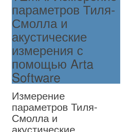
параметров Тиля-
Смолла и
акустические
измерения с
помощью Arta
Software
Измерение
параметров Тиля-
Смолла и
акустические