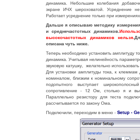
динамика. Небольшие колебания добаво
экране ИЧХ шероховатой. Усреднение нем
Работает усреднение только при измерения
Дальше я описываю методику измерения
и среднечастотных динамиков.
Использ
высокочастотных динамиков нельзя.
Дл
описана чуть ниже.
Теперь необходимо установить амплитуду то
динамика. Учитывая нелинейность параметр
звуковую катушку, желательно использовать
Для установки амплитуды тока, к клеммам
номиналом, близким к номинальному сопро
подопытного выступает широкополосны
сопротивление - 12 Ом, столько я и вы
Параллельно резистору для теста подключ
рассчитывается по закону Ома.
Подключили, переходим в меню -
Setup - Ge