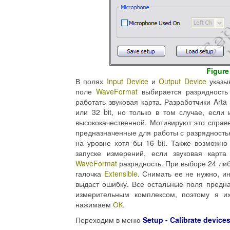
Figure
В полях
Input Device
и
Output Device
указыв
поле
WaveFormat
выбирается разрядность
работать звуковая карта. Разработчики Arta
или 32 bit, но только в том случае, если
высококачественной. Мотивируют это справе
предназначенные для работы с разрядность
на уровне хотя бы 16 bit. Также возможн
запуске измерений, если звуковая карт
WaveFormat
разрядность. При выборе 24 либ
галочка
Extensible
. Снимать ее не нужно, и
выдаст ошибку. Все остальные поля предн
измерительным комплексом, поэтому я и
нажимаем
ОК
.
Переходим в меню
Setup - Calibrate device