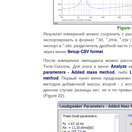
Figure 
Результат измерений можно сохранить с рас
экспортировать в формат *.txt, *.zma, *.csv (
экспорт в *.csv, разделитель дробной части 
через меню
Setup
-
CSV format
.
После измерения импеданса можно рассч
Тиля-Смолла. Для этого в меню
Analyze
не
parameters - Added mass method
, либо
L
method
. Первый пункт меню предназначен
методом добавочной массы, второй - с ис
данном случае разницы нет, но я по прив
(Figure 22).