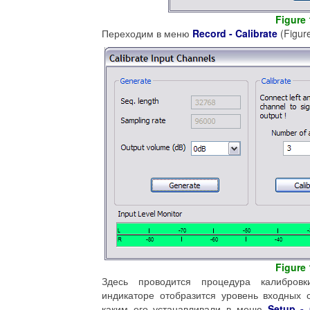
Figure 
Переходим в меню
Record - Calibrate
(Figure
Figure 
Здесь проводится процедура калибро
индикаторе отобразится уровень входных 
каким его устанавливали в меню
Setup - 