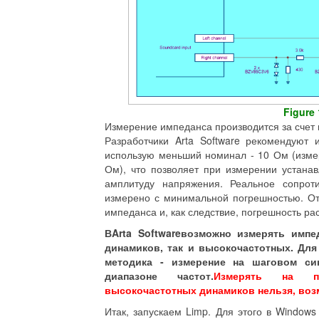
Figure 
Измерение импеданса производится за счет 
Разработчики Arta Software рекомендуют 
использую меньший номинал - 10 Ом (изме
Ом), что позволяет при измерении устана
амплитуду напряжения. Реальное сопрот
измерено с минимальной погрешностью. От
импеданса и, как следствие, погрешность р
В
Arta Software
возможно измерять импед
динамиков, так и высокочастотных. Для
методика - измерение на шаговом си
диапазоне частот.
Измерять на п
высокочастотных динамиков нельзя, воз
Итак, запускаем Limp. Для этого в Window